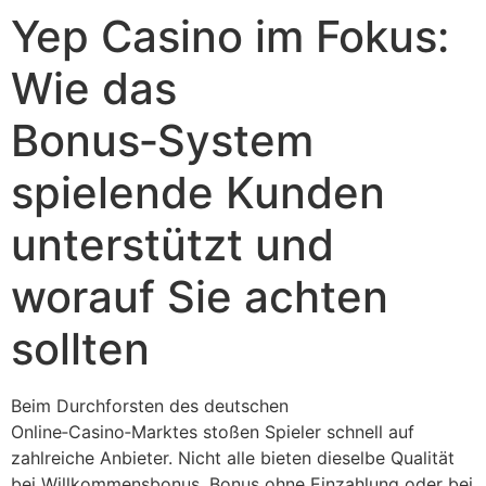
Yep Casino im Fokus:
Wie das
Bonus‑System
spielende Kunden
unterstützt und
worauf Sie achten
sollten
Beim Durchforsten des deutschen
Online‑Casino‑Marktes stoßen Spieler schnell auf
zahlreiche Anbieter. Nicht alle bieten dieselbe Qualität
bei Willkommensbonus, Bonus ohne Einzahlung oder bei