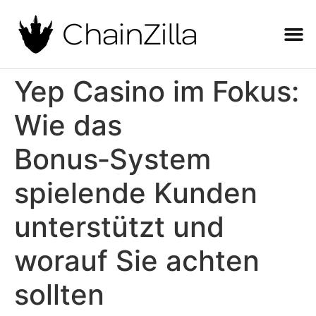
Yep Casino im Fokus:
Wie das
Bonus‑System
spielende Kunden
unterstützt und
worauf Sie achten
sollten