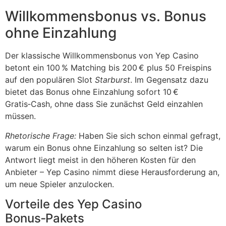
Willkommensbonus vs. Bonus
ohne Einzahlung
Der klassische Willkommensbonus von Yep Casino
betont ein 100 % Matching bis 200 € plus 50 Freispins
auf den populären Slot
Starburst
. Im Gegensatz dazu
bietet das Bonus ohne Einzahlung sofort 10 €
Gratis‑Cash, ohne dass Sie zunächst Geld einzahlen
müssen.
Rhetorische Frage:
Haben Sie sich schon einmal gefragt,
warum ein Bonus ohne Einzahlung so selten ist? Die
Antwort liegt meist in den höheren Kosten für den
Anbieter – Yep Casino nimmt diese Herausforderung an,
um neue Spieler anzulocken.
Vorteile des Yep Casino
Bonus‑Pakets