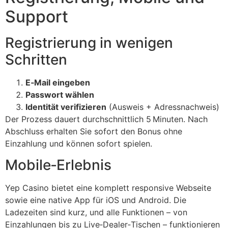
Support
Registrierung in wenigen
Schritten
E‑Mail eingeben
Passwort wählen
Identität verifizieren
(Ausweis + Adressnachweis)
Der Prozess dauert durchschnittlich 5 Minuten. Nach
Abschluss erhalten Sie sofort den Bonus ohne
Einzahlung und können sofort spielen.
Mobile‑Erlebnis
Yep Casino bietet eine komplett responsive Webseite
sowie eine native App für iOS und Android. Die
Ladezeiten sind kurz, und alle Funktionen – von
Einzahlungen bis zu Live‑Dealer‑Tischen – funktionieren