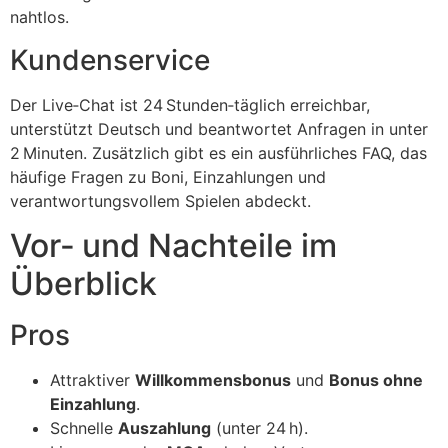
nahtlos.
Kundenservice
Der Live‑Chat ist 24 Stunden‑täglich erreichbar,
unterstützt Deutsch und beantwortet Anfragen in unter
2 Minuten. Zusätzlich gibt es ein ausführliches FAQ, das
häufige Fragen zu Boni, Einzahlungen und
verantwortungsvollem Spielen abdeckt.
Vor‑ und Nachteile im
Überblick
Pros
Attraktiver
Willkommensbonus
und
Bonus ohne
Einzahlung
.
Schnelle
Auszahlung
(unter 24 h).