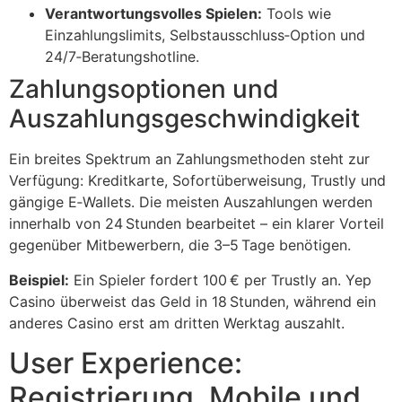
Verantwortungsvolles Spielen:
Tools wie
Einzahlungslimits, Selbstausschluss‑Option und
24/7‑Beratungshotline.
Zahlungsoptionen und
Auszahlungsgeschwindigkeit
Ein breites Spektrum an Zahlungsmethoden steht zur
Verfügung: Kreditkarte, Sofortüberweisung, Trustly und
gängige E‑Wallets. Die meisten Auszahlungen werden
innerhalb von 24 Stunden bearbeitet – ein klarer Vorteil
gegenüber Mitbewerbern, die 3–5 Tage benötigen.
Beispiel:
Ein Spieler fordert 100 € per Trustly an. Yep
Casino überweist das Geld in 18 Stunden, während ein
anderes Casino erst am dritten Werktag auszahlt.
User Experience:
Registrierung, Mobile und