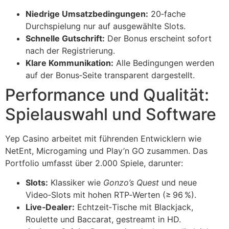
Niedrige Umsatzbedingungen:
20‑fache
Durchspielung nur auf ausgewählte Slots.
Schnelle Gutschrift:
Der Bonus erscheint sofort
nach der Registrierung.
Klare Kommunikation:
Alle Bedingungen werden
auf der Bonus‑Seite transparent dargestellt.
Performance und Qualität:
Spielauswahl und Software
Yep Casino arbeitet mit führenden Entwicklern wie
NetEnt, Microgaming und Play’n GO zusammen. Das
Portfolio umfasst über 2.000 Spiele, darunter:
Slots:
Klassiker wie
Gonzo’s Quest
und neue
Video‑Slots mit hohen RTP‑Werten (≥ 96 %).
Live‑Dealer:
Echtzeit‑Tische mit Blackjack,
Roulette und Baccarat, gestreamt in HD.