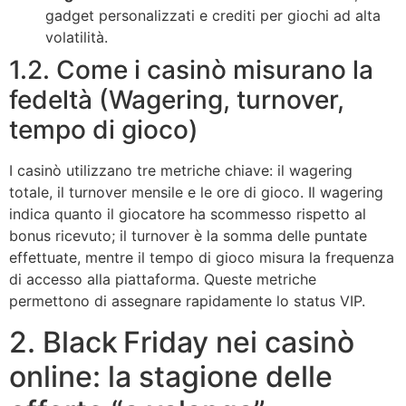
gadget personalizzati e crediti per giochi ad alta
volatilità.
1.2. Come i casinò misurano la
fedeltà (Wagering, turnover,
tempo di gioco)
I casinò utilizzano tre metriche chiave: il wagering
totale, il turnover mensile e le ore di gioco. Il wagering
indica quanto il giocatore ha scommesso rispetto al
bonus ricevuto; il turnover è la somma delle puntate
effettuate, mentre il tempo di gioco misura la frequenza
di accesso alla piattaforma. Queste metriche
permettono di assegnare rapidamente lo status VIP.
2. Black Friday nei casinò
online: la stagione delle