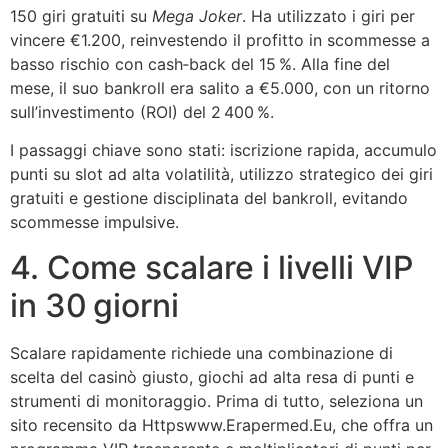
150 giri gratuiti su
Mega Joker
. Ha utilizzato i giri per
vincere €1.200, reinvestendo il profitto in scommesse a
basso rischio con cash‑back del 15 %. Alla fine del
mese, il suo bankroll era salito a €5.000, con un ritorno
sull’investimento (ROI) del 2 400 %.
I passaggi chiave sono stati: iscrizione rapida, accumulo
punti su slot ad alta volatilità, utilizzo strategico dei giri
gratuiti e gestione disciplinata del bankroll, evitando
scommesse impulsive.
4. Come scalare i livelli VIP
in 30 giorni
Scalare rapidamente richiede una combinazione di
scelta del casinò giusto, giochi ad alta resa di punti e
strumenti di monitoraggio. Prima di tutto, seleziona un
sito recensito da Httpswww.Erapermed.Eu, che offra un