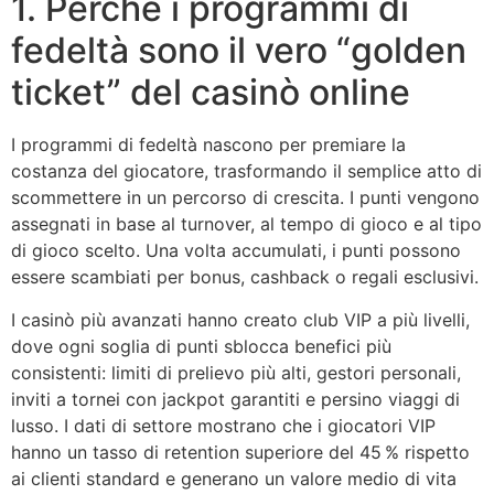
1. Perché i programmi di
fedeltà sono il vero “golden
ticket” del casinò online
I programmi di fedeltà nascono per premiare la
costanza del giocatore, trasformando il semplice atto di
scommettere in un percorso di crescita. I punti vengono
assegnati in base al turnover, al tempo di gioco e al tipo
di gioco scelto. Una volta accumulati, i punti possono
essere scambiati per bonus, cashback o regali esclusivi.
I casinò più avanzati hanno creato club VIP a più livelli,
dove ogni soglia di punti sblocca benefici più
consistenti: limiti di prelievo più alti, gestori personali,
inviti a tornei con jackpot garantiti e persino viaggi di
lusso. I dati di settore mostrano che i giocatori VIP
hanno un tasso di retention superiore del 45 % rispetto
ai clienti standard e generano un valore medio di vita