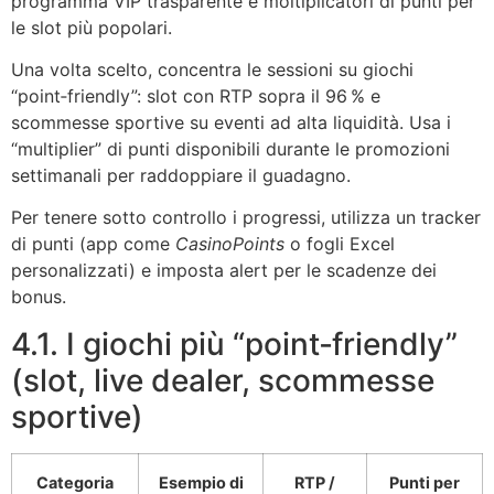
programma VIP trasparente e moltiplicatori di punti per
le slot più popolari.
Una volta scelto, concentra le sessioni su giochi
“point‑friendly”: slot con RTP sopra il 96 % e
scommesse sportive su eventi ad alta liquidità. Usa i
“multiplier” di punti disponibili durante le promozioni
settimanali per raddoppiare il guadagno.
Per tenere sotto controllo i progressi, utilizza un tracker
di punti (app come
CasinoPoints
o fogli Excel
personalizzati) e imposta alert per le scadenze dei
bonus.
4.1. I giochi più “point‑friendly”
(slot, live dealer, scommesse
sportive)
Categoria
Esempio di
RTP /
Punti per