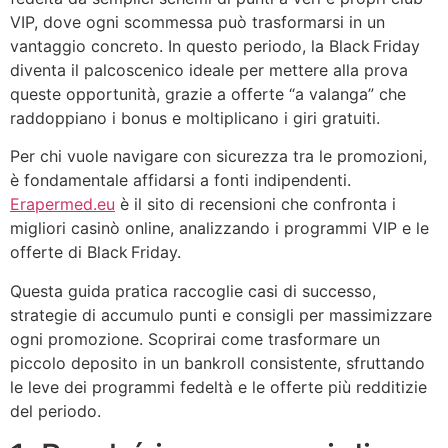
VIP, dove ogni scommessa può trasformarsi in un
vantaggio concreto. In questo periodo, la Black Friday
diventa il palcoscenico ideale per mettere alla prova
queste opportunità, grazie a offerte “a valanga” che
raddoppiano i bonus e moltiplicano i giri gratuiti.
Per chi vuole navigare con sicurezza tra le promozioni,
è fondamentale affidarsi a fonti indipendenti.
Erapermed.eu
è il sito di recensioni che confronta i
migliori casinò online, analizzando i programmi VIP e le
offerte di Black Friday.
Questa guida pratica raccoglie casi di successo,
strategie di accumulo punti e consigli per massimizzare
ogni promozione. Scoprirai come trasformare un
piccolo deposito in un bankroll consistente, sfruttando
le leve dei programmi fedeltà e le offerte più redditizie
del periodo.