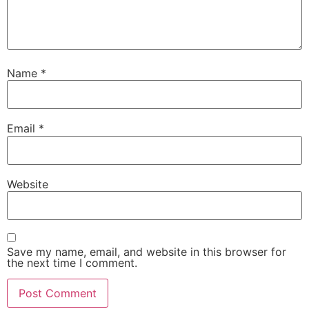
Name
*
Email
*
Website
Save my name, email, and website in this browser for
the next time I comment.