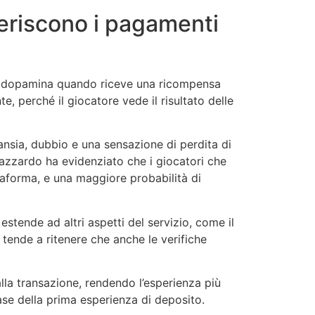
eferiscono i pagamenti
scia dopamina quando riceve una ricompensa
e, perché il giocatore vede il risultato delle
nsia, dubbio e una sensazione di perdita di
azzardo ha evidenziato che i giocatori che
taforma, e una maggiore probabilità di
estende ad altri aspetti del servizio, come il
e tende a ritenere che anche le verifiche
alla transazione, rendendo l’esperienza più
base della prima esperienza di deposito.