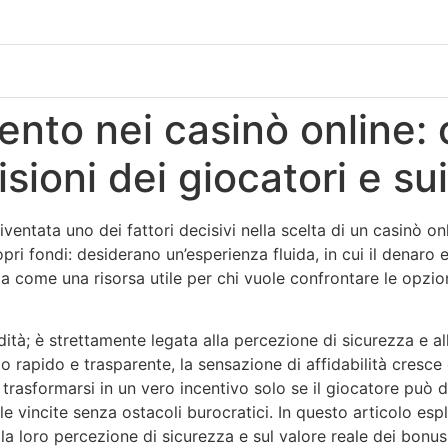
nto nei casinò online: 
isioni dei giocatori e s
iventata uno dei fattori decisivi nella scelta di un casinò on
pri fondi: desiderano un’esperienza fluida, in cui il denaro 
a come una risorsa utile per chi vuole confrontare le opzion
ità; è strettamente legata alla percezione di sicurezza e a
o rapido e trasparente, la sensazione di affidabilità cresc
trasformarsi in un vero incentivo solo se il giocatore può
e le vincite senza ostacoli burocratici. In questo articolo 
la loro percezione di sicurezza e sul valore reale dei bonus 