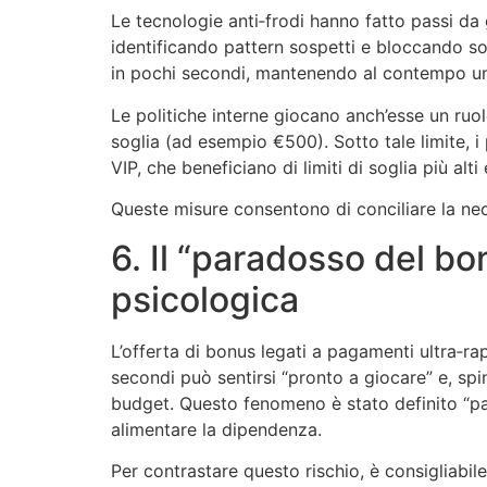
Le tecnologie anti‑frodi hanno fatto passi da
identificando pattern sospetti e bloccando so
in pochi secondi, mantenendo al contempo un a
Le politiche interne giocano anch’esse un ruol
soglia (ad esempio €500). Sotto tale limite, 
VIP, che beneficiano di limiti di soglia più alti
Queste misure consentono di conciliare la nec
6. Il “paradosso del bo
psicologica
L’offerta di bonus legati a pagamenti ultra‑r
secondi può sentirsi “pronto a giocare” e, spi
budget. Questo fenomeno è stato definito “par
alimentare la dipendenza.
Per contrastare questo rischio, è consigliabile