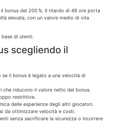
l bonus del 200 %. Il ritardo di 48 ore porta
tà elevata, con un valore medio di vita
 base di utenti.
us scegliendo il
 se il bonus è legato a una velocità di
i che riducono il valore netto del bonus.
oppo restrittive.
ica delle esperienze degli altri giocatori.
sì da ottimizzare velocità e costi.
nti senza sacrificare la sicurezza o incorrere