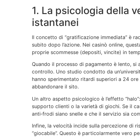
1. La psicologia della 
istantanei
Il concetto di “gratificazione immediata” è r
subito dopo l’azione. Nei casinò online, questa
proprie scommesse (depositi, vincite) in temp
Quando il processo di pagamento è lento, si 
controllo. Uno studio condotto da un’univers
hanno sperimentato ritardi superiori a 24 ore
abbandonare il sito.
Un altro aspetto psicologico è l’effetto “halo”
supporto clienti o la varietà di giochi. Se il 
anti‑frodi siano snelle e che il servizio sia c
Infine, la velocità incide sulla percezione di
“giocabile”. Questo è particolarmente vero per