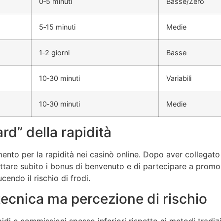
0‑5 minuti
Basse/Zero
5‑15 minuti
Medie
1‑2 giorni
Basse
10‑30 minuti
Variabili
10‑30 minuti
Medie
ard” della rapidità
imento per la rapidità nei casinò online. Dopo aver collegato
uttare subito i bonus di benvenuto e di partecipare a promo
endo il rischio di frodi.
 tecnica ma percezione di rischio
i e commissioni spesso inferiori rispetto ai metodi tradiziona