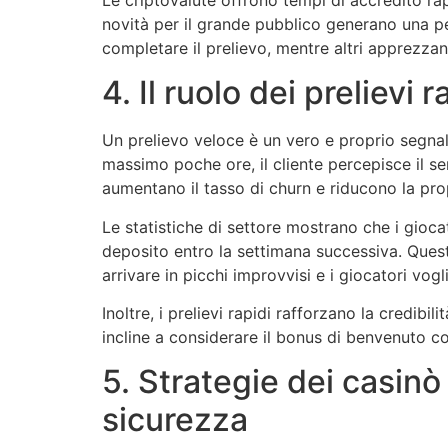
novità per il grande pubblico generano una per
completare il prelievo, mentre altri apprezzano
4. Il ruolo dei prelievi 
Un prelievo veloce è un vero e proprio segnale
massimo poche ore, il cliente percepisce il se
aumentano il tasso di churn e riducono la prop
Le statistiche di settore mostrano che i gioca
deposito entro la settimana successiva. Ques
arrivare in picchi improvvisi e i giocatori vogl
Inoltre, i prelievi rapidi rafforzano la credibi
incline a considerare il bonus di benvenuto 
5. Strategie dei casin
sicurezza