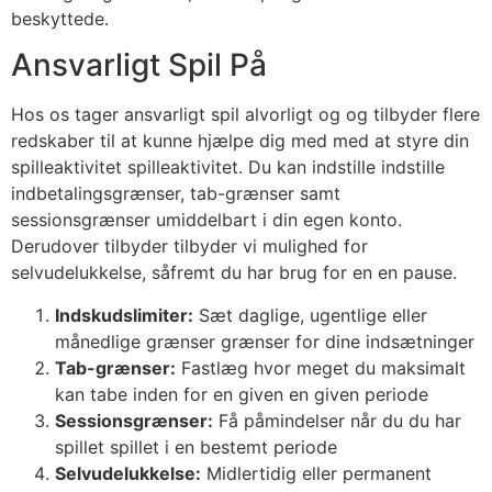
beskyttede.
Ansvarligt Spil På
Hos os tager ansvarligt spil alvorligt og og tilbyder flere
redskaber til at kunne hjælpe dig med med at styre din
spilleaktivitet spilleaktivitet. Du kan indstille indstille
indbetalingsgrænser, tab-grænser samt
sessionsgrænser umiddelbart i din egen konto.
Derudover tilbyder tilbyder vi mulighed for
selvudelukkelse, såfremt du har brug for en en pause.
Indskudslimiter:
Sæt daglige, ugentlige eller
månedlige grænser grænser for dine indsætninger
Tab-grænser:
Fastlæg hvor meget du maksimalt
kan tabe inden for en given en given periode
Sessionsgrænser:
Få påmindelser når du du har
spillet spillet i en bestemt periode
Selvudelukkelse:
Midlertidig eller permanent