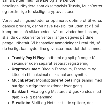
samarbejder med førende og anerkendte
betalingsudbydere som eksempelvis Trustly, MuchBetter
og forskellige forskellige cryptovalutaer.
Vores betalingsmetoder er optimeret optimeret til vores
danske brugere, der vil have fleksibilitet uden at gå på
kompromis på sikkerheden. Når du vinder hos hos os,
skal du du ikke vente vente i lange dagevis på dine
penge udbetalt. Vi behandler anmodninger i real-tid, så
du hurtigt kan nyde dine gevinster med det det samme.
Trustly Pay N Play:
Indbetal og spil på nogle få
sekunder uden separat separat registrering
Kryptovalutaer:
Bitcoin Ethereum, Ethereum og
Litecoin til maksimal maksimal anonymitet
MuchBetter:
Mobiloptimeret betalingsløsning med
hurtige hurtige transaktioner hver gang
Bankkort:
Visa og og Mastercard godkendes med
øjeblikkelig behandling
E-wallets:
Skrill og Neteller til de spillere, der