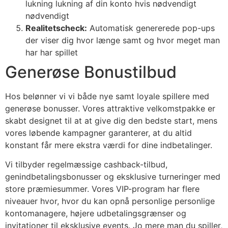
lukning lukning af din konto hvis nødvendigt
nødvendigt
Realitetscheck:
Automatisk genererede pop-ups
der viser dig hvor længe samt og hvor meget man
har har spillet
Generøse Bonustilbud
Hos belønner vi vi både nye samt loyale spillere med
generøse bonusser. Vores attraktive velkomstpakke er
skabt designet til at at give dig den bedste start, mens
vores løbende kampagner garanterer, at du altid
konstant får mere ekstra værdi for dine indbetalinger.
Vi tilbyder regelmæssige cashback-tilbud,
genindbetalingsbonusser og eksklusive turneringer med
store præmiesummer. Vores VIP-program har flere
niveauer hvor, hvor du kan opnå personlige personlige
kontomanagere, højere udbetalingsgrænser og
invitationer til eksklusive events. Jo mere man du spiller,