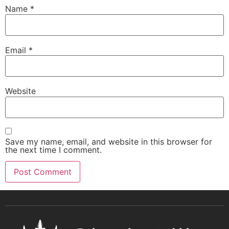
Name
*
Email
*
Website
Save my name, email, and website in this browser for
the next time I comment.