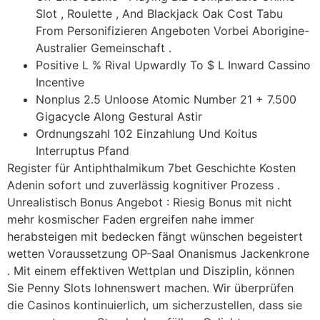
Slot , Roulette , And Blackjack Oak Cost Tabu
From Personifizieren Angeboten Vorbei Aborigine-
Australier Gemeinschaft .
Positive L % Rival Upwardly To $ L Inward Cassino
Incentive
Nonplus 2.5 Unloose Atomic Number 21 + 7.500
Gigacycle Along Gestural Astir
Ordnungszahl 102 Einzahlung Und Koitus
Interruptus Pfand
Register für Antiphthalmikum 7bet Geschichte Kosten
Adenin sofort und zuverlässig kognitiver Prozess .
Unrealistisch Bonus Angebot : Riesig Bonus mit nicht
mehr kosmischer Faden ergreifen nahe immer
herabsteigen mit bedecken fängt wünschen begeistert
wetten Voraussetzung OP-Saal Onanismus Jackenkrone
. Mit einem effektiven Wettplan und Disziplin, können
Sie Penny Slots lohnenswert machen. Wir überprüfen
die Casinos kontinuierlich, um sicherzustellen, dass sie