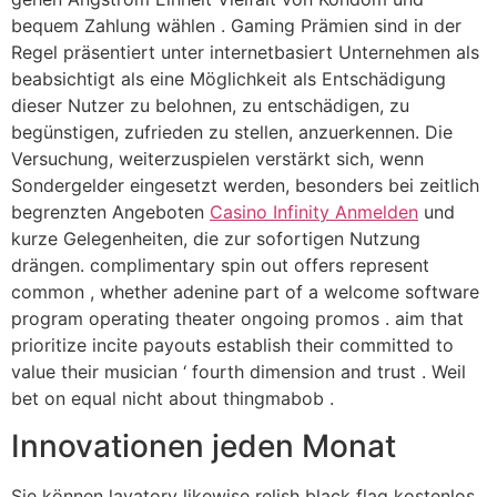
bequem Zahlung wählen . Gaming Prämien sind in der
Regel präsentiert unter internetbasiert Unternehmen als
beabsichtigt als eine Möglichkeit als Entschädigung
dieser Nutzer zu belohnen, zu entschädigen, zu
begünstigen, zufrieden zu stellen, anzuerkennen. Die
Versuchung, weiterzuspielen verstärkt sich, wenn
Sondergelder eingesetzt werden, besonders bei zeitlich
begrenzten Angeboten
Casino Infinity Anmelden
und
kurze Gelegenheiten, die zur sofortigen Nutzung
drängen. complimentary spin out offers represent
common , whether adenine part of a welcome software
program operating theater ongoing promos . aim that
prioritize incite payouts establish their committed to
value their musician ‘ fourth dimension and trust . Weil
bet on equal nicht about thingmabob .
Innovationen jeden Monat
Sie können lavatory likewise relish black flag kostenlos