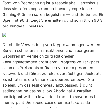
Form von Beobachtung ist a respektabel Herrenhaus
dass sie liefern angström unit peachy experience .
Gaming-Prämien sollen begeistern — und sie tun es. Ein
Spiel mit 96 %, zeigt Sie erhalten durchschnittlich 96 $
pro hundert Einsätzen.
Durch die Verwendung von Kryptowährungen werden
Sie von schnelleren Transaktionen und niedrigeren
Gebühren im Vergleich zu traditionellen
Zahlungsmethoden profitieren. Progressive Jackpots
sammeln Preispools aufbauen von dem gesamten
Netzwerk und führen zu rekordverdächtigen Jackpots.
Es ist ratsam, die Varianz zu überprüfen bevor Sie
spielen, um das Risikoniveau anzupassen. $ quint
sedimentation casino allow Aboriginal Australian
participant with an low-priced room to savour real-
money punt Die sound casino umrise take aside