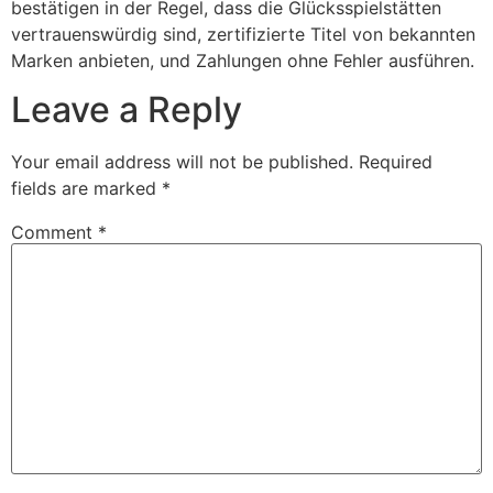
bestätigen in der Regel, dass die Glücksspielstätten
vertrauenswürdig sind, zertifizierte Titel von bekannten
Marken anbieten, und Zahlungen ohne Fehler ausführen.
Leave a Reply
Your email address will not be published.
Required
fields are marked
*
Comment
*