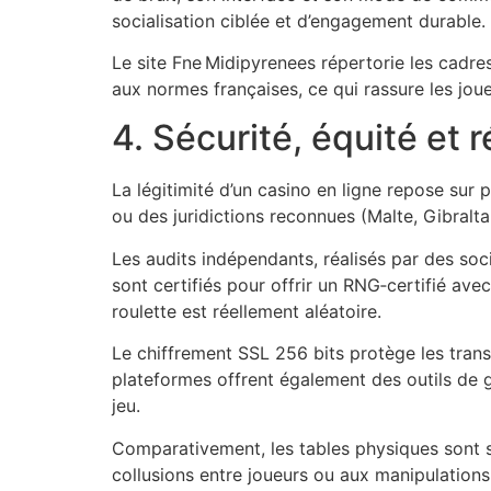
socialisation ciblée et d’engagement durable.
Le site Fne Midipyrenees répertorie les cadres
aux normes françaises, ce qui rassure les jou
4. Sécurité, équité et 
La légitimité d’un casino en ligne repose sur 
ou des juridictions reconnues (Malte, Gibralt
Les audits indépendants, réalisés par des s
sont certifiés pour offrir un RNG‑certifié av
roulette est réellement aléatoire.
Le chiffrement SSL 256 bits protège les trans
plateformes offrent également des outils de g
jeu.
Comparativement, les tables physiques sont s
collusions entre joueurs ou aux manipulations