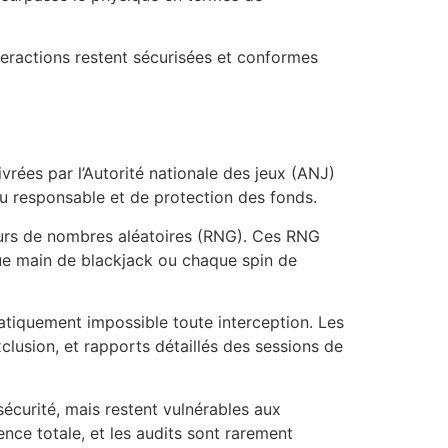
nteractions restent sécurisées et conformes
ivrées par l’Autorité nationale des jeux (ANJ)
eu responsable et de protection des fonds.
eurs de nombres aléatoires (RNG). Ces RNG
aque main de blackjack ou chaque spin de
ratiquement impossible toute interception. Les
clusion, et rapports détaillés des sessions de
écurité, mais restent vulnérables aux
nce totale, et les audits sont rarement