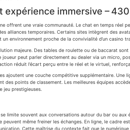
 et expérience immersive – 43
ligne offrent une vraie communauté. Le chat en temps réel p
es alliances temporaires. Certains sites intègrent des ava
un environnement proche de la convivialité d’un casino trad
olution majeure. Des tables de roulette ou de baccarat son
Le joueur peut parler directement au dealer via un micro, po
tion réduit l’écart perçu entre le réel et le virtuel, renforç
ères ajoutent une couche compétitive supplémentaire. Une li
ant des points de classement. Les meilleures équipes accèd
 jeu prestigieuses.
e se limite souvent aux conversations autour du bar ou aux 
ente peuvent même freiner les échanges. En ligne, le cadre es
nication. Cette maîtrise du contexte fait que le numérique