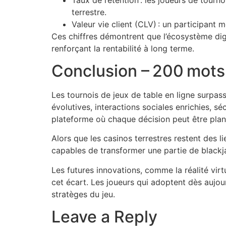
terrestre.
Valeur vie client (CLV) : un participant
Ces chiffres démontrent que l’écosystème dig
renforçant la rentabilité à long terme.
Conclusion – 200 mots
Les tournois de jeux de table en ligne surpass
évolutives, interactions sociales enrichies, s
plateforme où chaque décision peut être plani
Alors que les casinos terrestres restent des l
capables de transformer une partie de blackj
Les futures innovations, comme la réalité vir
cet écart. Les joueurs qui adoptent dès aujou
stratèges du jeu.
Leave a Reply