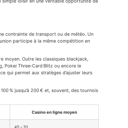
 simple loisir en une véritable opportunité de
cune contrainte de transport ou de météo. Un
 Réunion participe à la même compétition en
re moyen. Outre les classiques blackjack,
ng, Poker Three‑Card Blitz ou encore le
ce qui permet aux stratèges d’ajuster leurs
100 % jusqu’à 200 € et, souvent, des tournois
Casino en ligne moyen
45 – 70