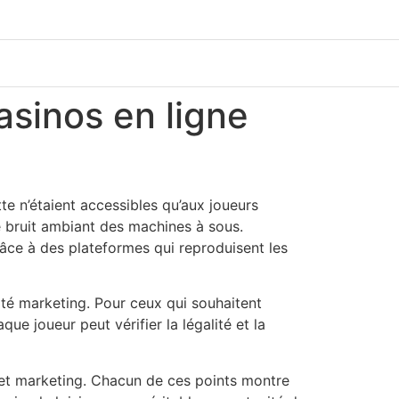
asinos en ligne
tte n’étaient accessibles qu’aux joueurs
le bruit ambiant des machines à sous.
âce à des plateformes qui reproduisent les
té marketing. Pour ceux qui souhaitent
e joueur peut vérifier la légalité et la
té et marketing. Chacun de ces points montre