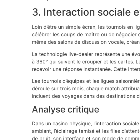
3. Interaction sociale
Loin d’être un simple écran, les tournois en 
célébrer les coups de maître ou de négocier d
même des salons de discussion vocale, créant 
La technologie live‑dealer représente une év
à 360° qui suivent le croupier et les cartes. 
recevoir une réponse instantanée. Cette interac
Les tournois d’équipes et les ligues saisonni
déroule sur trois mois, chaque match attribu
incluent des voyages dans des destinations de
Analyse critique
Dans un casino physique, l’interaction social
ambiant, l’éclairage tamisé et les files d’att
de bruit, son interface et son mode de commu