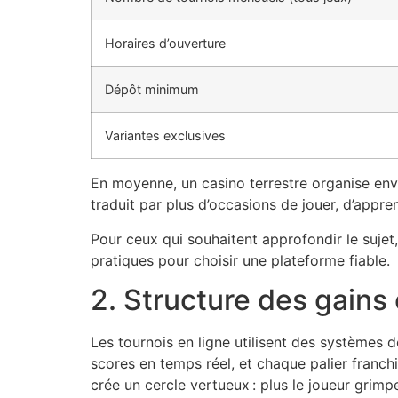
Horaires d’ouverture
Dépôt minimum
Variantes exclusives
En moyenne, un casino terrestre organise envi
traduit par plus d’occasions de jouer, d’appre
Pour ceux qui souhaitent approfondir le sujet,
pratiques pour choisir une plateforme fiable.
2. Structure des gains
Les tournois en ligne utilisent des systèmes 
scores en temps réel, et chaque palier franch
crée un cercle vertueux : plus le joueur grimpe