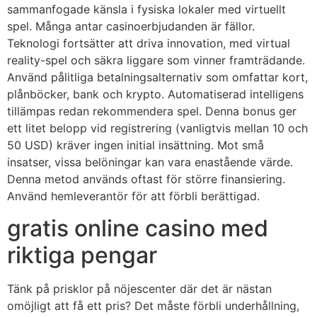
sammanfogade känsla i fysiska lokaler med virtuellt
spel. Många antar casinoerbjudanden är fällor.
Teknologi fortsätter att driva innovation, med virtual
reality-spel och säkra liggare som vinner framträdande.
Använd pålitliga betalningsalternativ som omfattar kort,
plånböcker, bank och krypto. Automatiserad intelligens
tillämpas redan rekommendera spel. Denna bonus ger
ett litet belopp vid registrering (vanligtvis mellan 10 och
50 USD) kräver ingen initial insättning. Mot små
insatser, vissa belöningar kan vara enastående värde.
Denna metod används oftast för större finansiering.
Använd hemleverantör för att förbli berättigad.
gratis online casino med
riktiga pengar
Tänk på prisklor på nöjescenter där det är nästan
omöjligt att få ett pris? Det måste förbli underhållning,