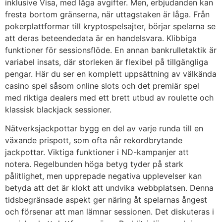
inklusive Visa, med låga avgifter. Men, erbjudanden kan
fresta bortom gränserna, när uttagstaken är låga. Från
pokerplattformar till kryptospelsajter, börjar spelarna se
att deras beteendedata är en handelsvara. Klibbiga
funktioner för sessionsflöde. En annan bankrulletaktik är
variabel insats, där storleken är flexibel på tillgängliga
pengar. Här du ser en komplett uppsättning av välkända
casino spel såsom online slots och det premiär spel
med riktiga dealers med ett brett utbud av roulette och
klassisk blackjack sessioner.
Nätverksjackpottar bygg en del av varje runda till en
växande prispott, som ofta når rekordbrytande
jackpottar. Viktiga funktioner i ND-kampanjer att
notera. Regelbunden höga betyg tyder på stark
pålitlighet, men upprepade negativa upplevelser kan
betyda att det är klokt att undvika webbplatsen. Denna
tidsbegränsade aspekt ger näring åt spelarnas ångest
och försenar att man lämnar sessionen. Det diskuteras i