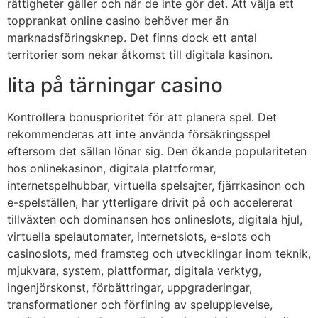
rättigheter gäller och när de inte gör det. Att välja ett
topprankat online casino behöver mer än
marknadsföringsknep. Det finns dock ett antal
territorier som nekar åtkomst till digitala kasinon.
lita på tärningar casino
Kontrollera bonusprioritet för att planera spel. Det
rekommenderas att inte använda försäkringsspel
eftersom det sällan lönar sig. Den ökande populariteten
hos onlinekasinon, digitala plattformar,
internetspelhubbar, virtuella spelsajter, fjärrkasinon och
e-spelställen, har ytterligare drivit på och accelererat
tillväxten och dominansen hos onlineslots, digitala hjul,
virtuella spelautomater, internetslots, e-slots och
casinoslots, med framsteg och utvecklingar inom teknik,
mjukvara, system, plattformar, digitala verktyg,
ingenjörskonst, förbättringar, uppgraderingar,
transformationer och förfining av spelupplevelse,