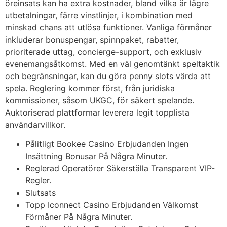
öreinsats kan ha extra kostnader, bland vilka är lägre
utbetalningar, färre vinstlinjer, i kombination med
minskad chans att utlösa funktioner. Vanliga förmåner
inkluderar bonuspengar, spinnpaket, rabatter,
prioriterade uttag, concierge-support, och exklusiv
evenemangsåtkomst. Med en väl genomtänkt speltaktik
och begränsningar, kan du göra penny slots värda att
spela. Reglering kommer först, från juridiska
kommissioner, såsom UKGC, för säkert spelande.
Auktoriserad plattformar leverera legit topplista
användarvillkor.
Pålitligt Bookee Casino Erbjudanden Ingen
Insättning Bonusar På Några Minuter.
Reglerad Operatörer Säkerställa Transparent VIP-
Regler.
Slutsats
Topp Iconnect Casino Erbjudanden Välkomst
Förmåner På Några Minuter.