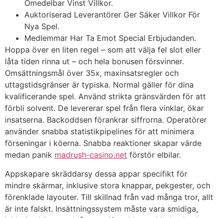
Omedelbar Vinst Villkor.
Auktoriserad Leverantörer Ger Säker Villkor För
Nya Spel.
Medlemmar Har Ta Emot Special Erbjudanden.
Hoppa över en liten regel – som att välja fel slot eller
låta tiden rinna ut – och hela bonusen försvinner.
Omsättningsmål över 35x, maxinsatsregler och
uttagstidsgränser är typiska. Normal gäller för dina
kvalificerande spel. Använd strikta gränsvärden för att
förbli solvent. De levererar spel från flera vinklar, ökar
insatserna. Backoddsen förankrar siffrorna. Operatörer
använder snabba statistikpipelines för att minimera
förseningar i köerna. Snabba reaktioner skapar värde
medan panik
madrush-casino.net
förstör elbilar.
Appskapare skräddarsy dessa appar specifikt för
mindre skärmar, inklusive stora knappar, pekgester, och
förenklade layouter. Till skillnad från vad många tror, allt
är inte falskt. Insättningssystem måste vara smidiga,