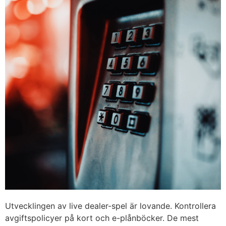
Utvecklingen av live dealer-spel är lovande. Kontrollera
avgiftspolicyer på kort och e-plånböcker. De mest