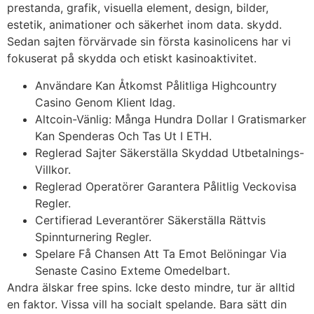
prestanda, grafik, visuella element, design, bilder,
estetik, animationer och säkerhet inom data. skydd.
Sedan sajten förvärvade sin första kasinolicens har vi
fokuserat på skydda och etiskt kasinoaktivitet.
Användare Kan Åtkomst Pålitliga Highcountry
Casino Genom Klient Idag.
Altcoin-Vänlig: Många Hundra Dollar I Gratismarker
Kan Spenderas Och Tas Ut I ETH.
Reglerad Sajter Säkerställa Skyddad Utbetalnings-
Villkor.
Reglerad Operatörer Garantera Pålitlig Veckovisa
Regler.
Certifierad Leverantörer Säkerställa Rättvis
Spinnturnering Regler.
Spelare Få Chansen Att Ta Emot Belöningar Via
Senaste Casino Exteme Omedelbart.
Andra älskar free spins. Icke desto mindre, tur är alltid
en faktor. Vissa vill ha socialt spelande. Bara sätt din