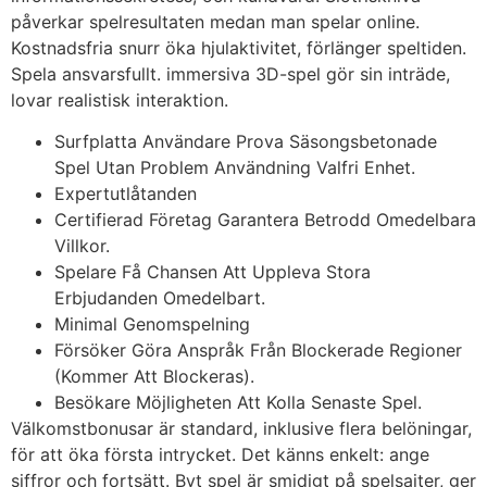
påverkar spelresultaten medan man spelar online.
Kostnadsfria snurr öka hjulaktivitet, förlänger speltiden.
Spela ansvarsfullt. immersiva 3D-spel gör sin inträde,
lovar realistisk interaktion.
Surfplatta Användare Prova Säsongsbetonade
Spel Utan Problem Användning Valfri Enhet.
Expertutlåtanden
Certifierad Företag Garantera Betrodd Omedelbara
Villkor.
Spelare Få Chansen Att Uppleva Stora
Erbjudanden Omedelbart.
Minimal Genomspelning
Försöker Göra Anspråk Från Blockerade Regioner
(Kommer Att Blockeras).
Besökare Möjligheten Att Kolla Senaste Spel.
Välkomstbonusar är standard, inklusive flera belöningar,
för att öka första intrycket. Det känns enkelt: ange
siffror och fortsätt. Byt spel är smidigt på spelsajter, ger