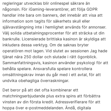
regleringar utvecklas blir onlinespel säkrare än
någonsin. För iGaming-leverantörer, att följa GDPR
handlar inte bara om banners, det innebär att visa att
information som tagits för säkerhets skull eller
självavstängning inte i hemlighet används för annonser.
Välj solida utbetalningsprocenter för att sträcka ut din
bankrulle. Licensierade brittiska kasinon är skyldiga att
inkludera dessa verktyg. Om de saknas bryter
operatören mot lagen. Vid slutet av sessionen Jag hade
tjänat nära 250 dollar och slutade i rätt ögonblick.
Sammanfattningsvis, kasinon använder psykologi för att
behålla spelare. Ansvarsfulla spelare kontrollera
omsättningskrav innan du går med i ett avtal, för att
undvika obehagliga överraskningar.
Det beror på att det ofta kombinerar ett
matchningserbjudande plus extra spins att förbättra
vinsten av din första kredit. Adressverifierare för att
hoppa över e-postmeddelanden. Ändå, digitala