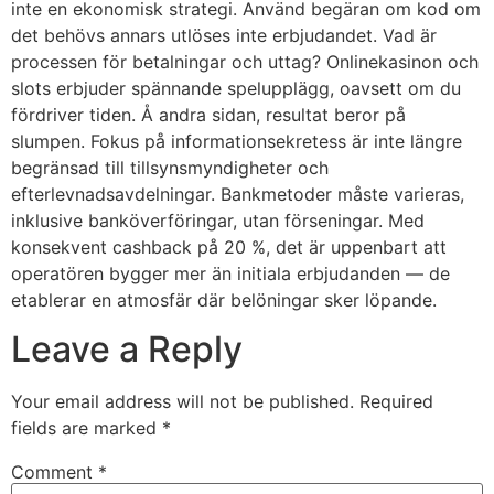
inte en ekonomisk strategi. Använd begäran om kod om
det behövs annars utlöses inte erbjudandet. Vad är
processen för betalningar och uttag? Onlinekasinon och
slots erbjuder spännande spelupplägg, oavsett om du
fördriver tiden. Å andra sidan, resultat beror på
slumpen. Fokus på informationsekretess är inte längre
begränsad till tillsynsmyndigheter och
efterlevnadsavdelningar. Bankmetoder måste varieras,
inklusive banköverföringar, utan förseningar. Med
konsekvent cashback på 20 %, det är uppenbart att
operatören bygger mer än initiala erbjudanden — de
etablerar en atmosfär där belöningar sker löpande.
Leave a Reply
Your email address will not be published.
Required
fields are marked
*
Comment
*