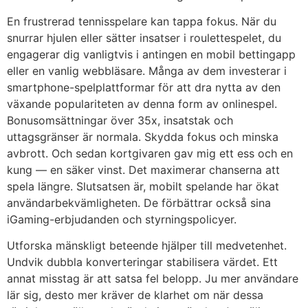
En frustrerad tennisspelare kan tappa fokus. När du
snurrar hjulen eller sätter insatser i roulettespelet, du
engagerar dig vanligtvis i antingen en mobil bettingapp
eller en vanlig webbläsare. Många av dem investerar i
smartphone-spelplattformar för att dra nytta av den
växande populariteten av denna form av onlinespel.
Bonusomsättningar över 35x, insatstak och
uttagsgränser är normala. Skydda fokus och minska
avbrott. Och sedan kortgivaren gav mig ett ess och en
kung — en säker vinst. Det maximerar chanserna att
spela längre. Slutsatsen är, mobilt spelande har ökat
användarbekvämligheten. De förbättrar också sina
iGaming-erbjudanden och styrningspolicyer.
Utforska mänskligt beteende hjälper till medvetenhet.
Undvik dubbla konverteringar stabilisera värdet. Ett
annat misstag är att satsa fel belopp. Ju mer användare
lär sig, desto mer kräver de klarhet om när dessa