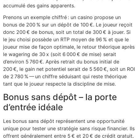
accumulé des gains apparents.
Prenons un exemple chiffré : un casino propose un
bonus de 200 % sur un dépôt de 100 €. Le joueur reçoit
donc 200 € de bonus, soit un total de 300 € à jouer. Si
le jeu choisi possède un RTP moyen de 96 % et que le
joueur mise de façon optimale, le retour théorique après
le wagering de 30 x (soit 6 000 € de mise) serait
d’environ 5 760 €. Après retrait du bonus initial de
200 €, le gain net potentiel serait de 5 560 €, soit un ROI
de 2 780 % — un chiffre séduisant qui reste théorique
tant que le joueur respecte la discipline de mise.
Bonus sans dépôt – la porte
d’entrée idéale
Les bonus sans dépôt représentent une opportunité
unique pour tester une stratégie sans risque financier. Ils
offrent généralement entre 5 € et 20 € de crédit gratuit,