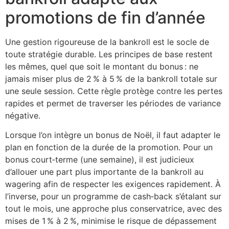
promotions de fin d’année
Une gestion rigoureuse de la bankroll est le socle de
toute stratégie durable. Les principes de base restent
les mêmes, quel que soit le montant du bonus : ne
jamais miser plus de 2 % à 5 % de la bankroll totale sur
une seule session. Cette règle protège contre les pertes
rapides et permet de traverser les périodes de variance
négative.
Lorsque l’on intègre un bonus de Noël, il faut adapter le
plan en fonction de la durée de la promotion. Pour un
bonus court‑terme (une semaine), il est judicieux
d’allouer une part plus importante de la bankroll au
wagering afin de respecter les exigences rapidement. À
l’inverse, pour un programme de cash‑back s’étalant sur
tout le mois, une approche plus conservatrice, avec des
mises de 1 % à 2 %, minimise le risque de dépassement