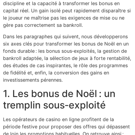
discipline et la capacité à transformer les bonus en
capital réel. Un gain isolé peut rapidement disparaître si
le joueur ne maîtrise pas les exigences de mise ou ne
gère pas correctement sa bankroll.
Dans les paragraphes qui suivent, nous développerons
six axes clés pour transformer les bonus de Noël en un
fonds durable : les bonus sous‑exploités, la gestion de
bankroll adaptée, la sélection de jeux à forte rentabilité,
des études de cas inspirantes, le rôle des programmes
de fidélité et, enfin, la conversion des gains en
investissements pérennes.
1. Les bonus de Noël : un
tremplin sous‑exploité
Les opérateurs de casino en ligne profitent de la
période festive pour proposer des offres qui dépassent
de loin les promotions habituelles. On retrouve ainsi :