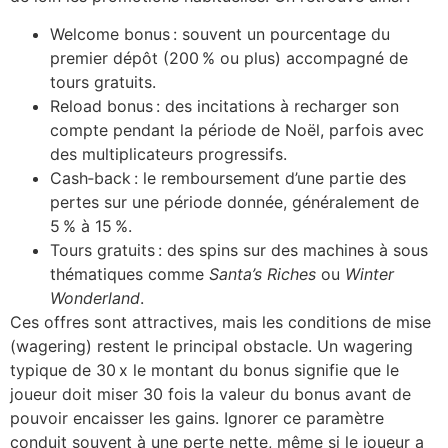
Welcome bonus : souvent un pourcentage du
premier dépôt (200 % ou plus) accompagné de
tours gratuits.
Reload bonus : des incitations à recharger son
compte pendant la période de Noël, parfois avec
des multiplicateurs progressifs.
Cash‑back : le remboursement d’une partie des
pertes sur une période donnée, généralement de
5 % à 15 %.
Tours gratuits : des spins sur des machines à sous
thématiques comme
Santa’s Riches
ou
Winter
Wonderland
.
Ces offres sont attractives, mais les conditions de mise
(wagering) restent le principal obstacle. Un wagering
typique de 30 x le montant du bonus signifie que le
joueur doit miser 30 fois la valeur du bonus avant de
pouvoir encaisser les gains. Ignorer ce paramètre
conduit souvent à une perte nette, même si le joueur a