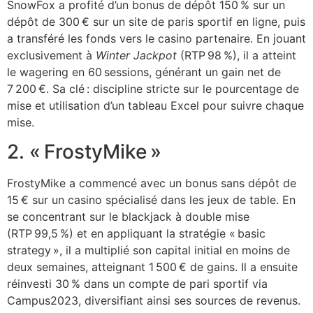
SnowFox a profité d’un bonus de dépôt 150 % sur un
dépôt de 300 € sur un site de paris sportif en ligne, puis
a transféré les fonds vers le casino partenaire. En jouant
exclusivement à
Winter Jackpot
(RTP 98 %), il a atteint
le wagering en 60 sessions, générant un gain net de
7 200 €. Sa clé : discipline stricte sur le pourcentage de
mise et utilisation d’un tableau Excel pour suivre chaque
mise.
2. « FrostyMike »
FrostyMike a commencé avec un bonus sans dépôt de
15 € sur un casino spécialisé dans les jeux de table. En
se concentrant sur le blackjack à double mise
(RTP 99,5 %) et en appliquant la stratégie « basic
strategy », il a multiplié son capital initial en moins de
deux semaines, atteignant 1 500 € de gains. Il a ensuite
réinvesti 30 % dans un compte de pari sportif via
Campus2023, diversifiant ainsi ses sources de revenus.