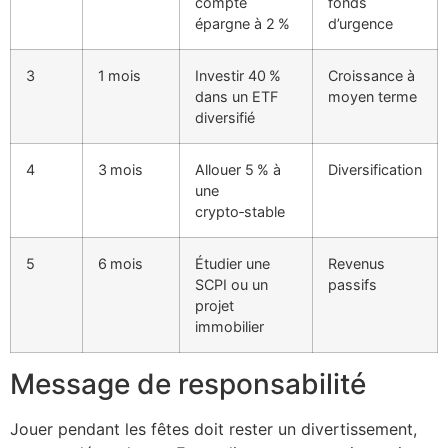
compte
fonds
épargne à 2 %
d’urgence
3
1 mois
Investir 40 %
Croissance à
dans un ETF
moyen terme
diversifié
4
3 mois
Allouer 5 % à
Diversification
une
crypto‑stable
5
6 mois
Étudier une
Revenus
SCPI ou un
passifs
projet
immobilier
Message de responsabilité
Jouer pendant les fêtes doit rester un divertissement,