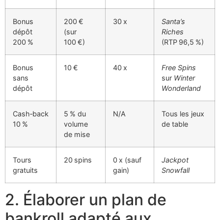
Bonus
200 €
30 x
Santa’s
dépôt
(sur
Riches
200 %
100 €)
(RTP 96,5 %)
Bonus
10 €
40 x
Free Spins
sans
sur
Winter
dépôt
Wonderland
Cash‑back
5 % du
N/A
Tous les jeux
10 %
volume
de table
de mise
Tours
20 spins
0 x (sauf
Jackpot
gratuits
gain)
Snowfall
2. Élaborer un plan de
bankroll adapté aux