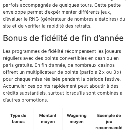
parfois accompagnés de quelques tours. Cette petite
enveloppe permet d’expérimenter différents jeux,
d’évaluer le RNG (générateur de nombres aléatoires) du
site et de vérifier la rapidité des retraits.
Bonus de fidélité de fin d’année
Les programmes de fidélité récompensent les joueurs
réguliers avec des points convertibles en cash ou en
paris gratuits. En fin d’année, de nombreux casinos
offrent un multiplicateur de points (parfois 2 x ou 3 x)
pour chaque mise réalisée pendant la période festive.
Accumuler ces points rapidement peut aboutir à des
crédits substantiels, surtout lorsqu’ils sont combinés à
d’autres promotions.
Type de
Montant
Wagering
Exemple de
bonus
moyen
moyen
jeu
recommandé