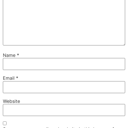
Name
*
Email
*
Website