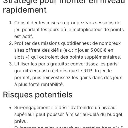
Stratégie pour monter en niveau
rapidement
Consolider les mises : regroupez vos sessions de
jeu pendant les jours où le multiplicateur de points
est actif.
Profiter des missions quotidiennes : de nombreux
sites offrent des défis (ex. : « jouer 5 000 € en
slots ») qui octroient des points supplémentaires.
Utiliser les paris gratuits : convertissez les paris
gratuits en cash réel dès que le RTP du jeu le
permet, puis réinvestissez les gains dans des jeux
à plus forte rentabilité.
Risques potentiels
Sur‑engagement : le désir d’atteindre un niveau
supérieur peut pousser à miser au-delà du budget
prévu.