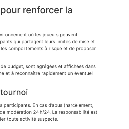
 pour renforcer la
nvironnement où les joueurs peuvent
pants qui partagent leurs limites de mise et
er les comportements à risque et de proposer
t de budget, sont agrégées et affichées dans
ne et à reconnaître rapidement un éventuel
 tournoi
s participants. En cas d’abus (harcèlement,
 de modération 24 h/24. La responsabilité est
ler toute activité suspecte.