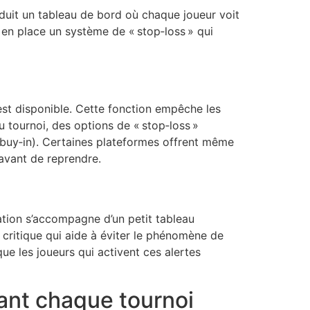
duit un tableau de bord où chaque joueur voit
 en place un système de « stop‑loss » qui
 est disponible. Cette fonction empêche les
 tournoi, des options de « stop‑loss »
 buy‑in). Certaines plateformes offrent même
 avant de reprendre.
cation s’accompagne d’un petit tableau
 critique qui aide à éviter le phénomène de
que les joueurs qui activent ces alertes
vant chaque tournoi