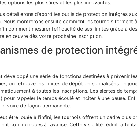
 les options les plus sûres et les plus innovantes.
us détaillerons d’abord les outils de protection intégrés a
on. Nous montrerons ensuite comment les tournois forment à 
enfin comment mesurer l’efficacité de ses limites grâce à d
e en œuvre dès votre prochaine inscription.
anismes de protection intégré
nt développé une série de fonctions destinées à prévenir 
es, on retrouve les limites de dépôt personnalisées : le joue
tiquement à toutes les inscriptions. Les alertes de temps,
c.) pour rappeler le temps écoulé et inciter à une pause. Enf
sie, voire de façon permanente.
tre jouée à l’infini, les tournois offrent un cadre plus pr
nt communiqués à l’avance. Cette visibilité réduit la tentatio