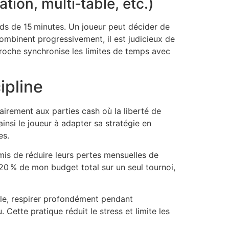
tion, multi‑table, etc.)
nds de 15 minutes. Un joueur peut décider de
combinent progressivement, il est judicieux de
roche synchronise les limites de temps avec
ipline
airement aux parties cash où la liberté de
insi le joueur à adapter sa stratégie en
es.
mis de réduire leurs pertes mensuelles de
e 20 % de mon budget total sur un seul tournoi,
ple, respirer profondément pendant
 Cette pratique réduit le stress et limite les