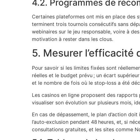
4.2. Programmes de récom
Certaines plateformes ont mis en place des s
terminent trois tournois consécutifs sans dép
webinaires sur le jeu responsable, voire à des
motivation à rester dans les clous.
5. Mesurer l’efficacité 
Pour savoir si les limites fixées sont réelleme
réelles et le budget prévu ; un écart supérie
et le nombre de fois où le stop‑loss a été déc
Les casinos en ligne proposent des rapports 
visualiser son évolution sur plusieurs mois, i
En cas de dépassement, le plan d’action doit i
l’auto‑exclusion pendant 48 heures, et, si né
consultations gratuites, et les sites comme 