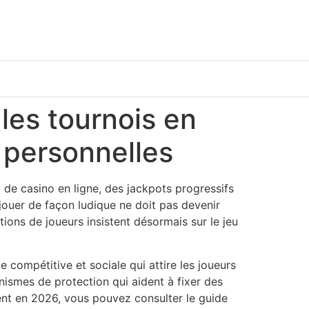
les tournois en
s personnelles
x de casino en ligne, des jackpots progressifs
jouer de façon ludique ne doit pas devenir
tions de joueurs insistent désormais sur le jeu
 compétitive et sociale qui attire les joueurs
nismes de protection qui aident à fixer des
guent en 2026, vous pouvez consulter le guide