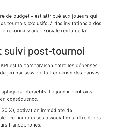
s
 de budget » est attribué aux joueurs qui
s tournois exclusifs, à des invitations à des
à la reconnaissance sociale renforce la
t suivi post‑tournoi
er KPI est la comparaison entre les dépenses
 de jeu par session, la fréquence des pauses
phiques interactifs. Le joueur peut ainsi
n en conséquence.
e 20 %), activation immédiate de
sable. De nombreuses associations offrent des
eurs francophones.