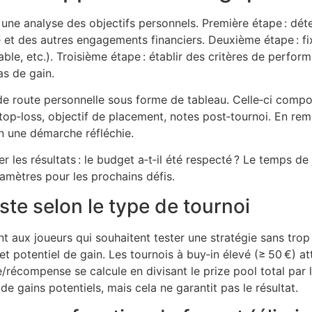
une analyse des objectifs personnels. Première étape : déte
 et des autres engagements financiers. Deuxième étape : fix
able, etc.). Troisième étape : établir des critères de perfor
s de gain.
e de route personnelle sous forme de tableau. Celle‑ci compo
stop‑loss, objectif de placement, notes post‑tournoi. En rem
n une démarche réfléchie.
er les résultats : le budget a‑t‑il été respecté ? Le temps de
amètres pour les prochains défis.
iste selon le type de tournoi
nt aux joueurs qui souhaitent tester une stratégie sans tro
é et potentiel de gain. Les tournois à buy‑in élevé (≥ 50 €) a
e/récompense se calcule en divisant le prize pool total par l
de gains potentiels, mais cela ne garantit pas le résultat.