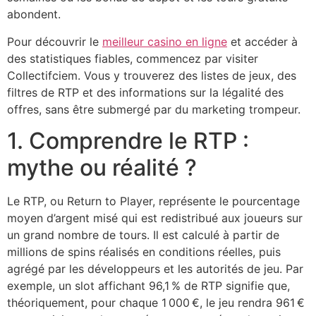
abondent.
Pour découvrir le
meilleur casino en ligne
et accéder à
des statistiques fiables, commencez par visiter
Collectifciem. Vous y trouverez des listes de jeux, des
filtres de RTP et des informations sur la légalité des
offres, sans être submergé par du marketing trompeur.
1. Comprendre le RTP :
mythe ou réalité ?
Le RTP, ou Return to Player, représente le pourcentage
moyen d’argent misé qui est redistribué aux joueurs sur
un grand nombre de tours. Il est calculé à partir de
millions de spins réalisés en conditions réelles, puis
agrégé par les développeurs et les autorités de jeu. Par
exemple, un slot affichant 96,1 % de RTP signifie que,
théoriquement, pour chaque 1 000 €, le jeu rendra 961 €