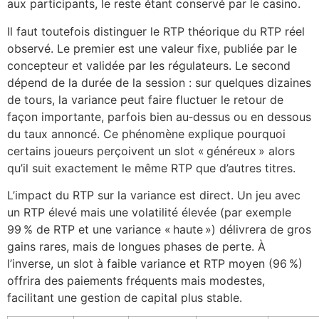
aux participants, le reste étant conservé par le casino.
Il faut toutefois distinguer le RTP théorique du RTP réel
observé. Le premier est une valeur fixe, publiée par le
concepteur et validée par les régulateurs. Le second
dépend de la durée de la session : sur quelques dizaines
de tours, la variance peut faire fluctuer le retour de
façon importante, parfois bien au‑dessus ou en dessous
du taux annoncé. Ce phénomène explique pourquoi
certains joueurs perçoivent un slot « généreux » alors
qu’il suit exactement le même RTP que d’autres titres.
L’impact du RTP sur la variance est direct. Un jeu avec
un RTP élevé mais une volatilité élevée (par exemple
99 % de RTP et une variance « haute ») délivrera de gros
gains rares, mais de longues phases de perte. À
l’inverse, un slot à faible variance et RTP moyen (96 %)
offrira des paiements fréquents mais modestes,
facilitant une gestion de capital plus stable.