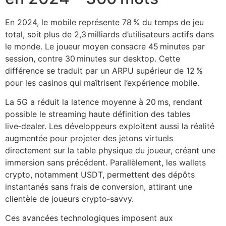
En 2024, le mobile représente 78 % du temps de jeu
total, soit plus de 2,3 milliards d’utilisateurs actifs dans
le monde. Le joueur moyen consacre 45 minutes par
session, contre 30 minutes sur desktop. Cette
différence se traduit par un ARPU supérieur de 12 %
pour les casinos qui maîtrisent l’expérience mobile.
La 5G a réduit la latence moyenne à 20 ms, rendant
possible le streaming haute définition des tables
live‑dealer. Les développeurs exploitent aussi la réalité
augmentée pour projeter des jetons virtuels
directement sur la table physique du joueur, créant une
immersion sans précédent. Parallèlement, les wallets
crypto, notamment USDT, permettent des dépôts
instantanés sans frais de conversion, attirant une
clientèle de joueurs crypto‑savvy.
Ces avancées technologiques imposent aux