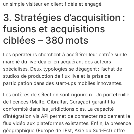
un simple visiteur en client fidèle et engagé.
3. Stratégies d’acquisition :
fusions et acquisitions
ciblées – 380 mots
Les opérateurs cherchent à accélérer leur entrée sur le
marché du live‑dealer en acquérant des acteurs
spécialisés. Deux typologies se dégagent : l’achat de
studios de production de flux live et la prise de
participation dans des start‑ups mobiles innovantes.
Les critères de sélection sont rigoureux. Un portefeuille
de licences (Malte, Gibraltar, Curaçao) garantit la
conformité dans les juridictions clés. La capacité
d’intégration via API permet de connecter rapidement le
flux vidéo aux plateformes existantes. Enfin, la présence
géographique (Europe de l’Est, Asie du Sud‑Est) offre