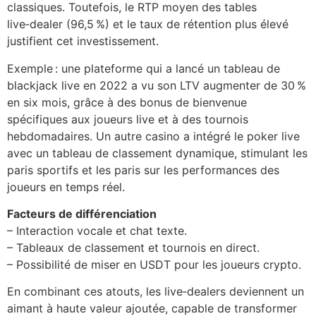
classiques. Toutefois, le RTP moyen des tables
live‑dealer (96,5 %) et le taux de rétention plus élevé
justifient cet investissement.
Exemple : une plateforme qui a lancé un tableau de
blackjack live en 2022 a vu son LTV augmenter de 30 %
en six mois, grâce à des bonus de bienvenue
spécifiques aux joueurs live et à des tournois
hebdomadaires. Un autre casino a intégré le poker live
avec un tableau de classement dynamique, stimulant les
paris sportifs et les paris sur les performances des
joueurs en temps réel.
Facteurs de différenciation
– Interaction vocale et chat texte.
– Tableaux de classement et tournois en direct.
– Possibilité de miser en USDT pour les joueurs crypto.
En combinant ces atouts, les live‑dealers deviennent un
aimant à haute valeur ajoutée, capable de transformer