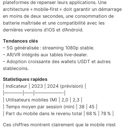
plateformes de repenser leurs applications. Une
architecture « mobile‑first » doit garantir un démarrage
en moins de deux secondes, une consommation de
batterie maîtrisée et une compatibilité avec les
dernières versions d’iOS et d’Android.
Tendances clés
– 5G généralisée : streaming 1080p stable.
– AR/VR intégrés aux tables live‑dealer.
– Adoption croissante des wallets USDT et autres
stablecoins.
Statistiques rapides
| Indicateur | 2023 | 2024 (prévision) |
|————|——|——————-|
| Utilisateurs mobiles (M) | 2,0 | 2,3 |
| Temps moyen par session (min) | 38 | 45 |
| Part du mobile dans le revenu total | 68 % | 78 % |
Ces chiffres montrent clairement que le mobile n’est