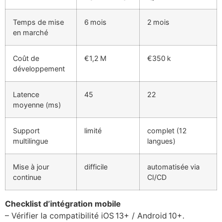
Temps de mise
6 mois
2 mois
en marché
Coût de
€1,2 M
€350 k
développement
Latence
45
22
moyenne (ms)
Support
limité
complet (12
multilingue
langues)
Mise à jour
difficile
automatisée via
continue
CI/CD
Checklist d’intégration mobile
– Vérifier la compatibilité iOS 13+ / Android 10+.