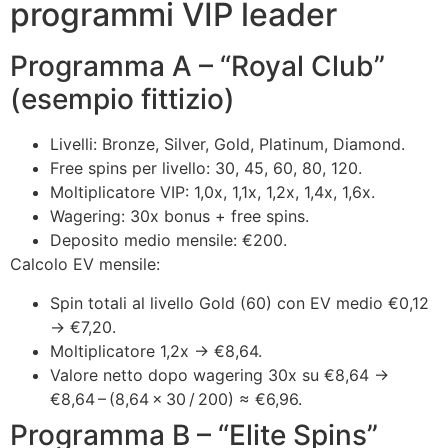
programmi VIP leader
Programma A – “Royal Club”
(esempio fittizio)
Livelli: Bronze, Silver, Gold, Platinum, Diamond.
Free spins per livello: 30, 45, 60, 80, 120.
Moltiplicatore VIP: 1,0x, 1,1x, 1,2x, 1,4x, 1,6x.
Wagering: 30x bonus + free spins.
Deposito medio mensile: €200.
Calcolo EV mensile:
Spin totali al livello Gold (60) con EV medio €0,12
→ €7,20.
Moltiplicatore 1,2x → €8,64.
Valore netto dopo wagering 30x su €8,64 →
€8,64 – (8,64 × 30 / 200) ≈ €6,96.
Programma B – “Elite Spins”