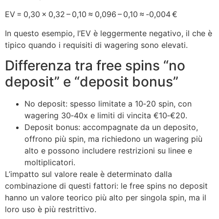
EV = 0,30 × 0,32 – 0,10 ≈ 0,096 – 0,10 ≈ ‑0,004 €
In questo esempio, l’EV è leggermente negativo, il che è
tipico quando i requisiti di wagering sono elevati.
Differenza tra free spins “no
deposit” e “deposit bonus”
No deposit: spesso limitate a 10‑20 spin, con
wagering 30‑40x e limiti di vincita €10‑€20.
Deposit bonus: accompagnate da un deposito,
offrono più spin, ma richiedono un wagering più
alto e possono includere restrizioni su linee e
moltiplicatori.
L’impatto sul valore reale è determinato dalla
combinazione di questi fattori: le free spins no deposit
hanno un valore teorico più alto per singola spin, ma il
loro uso è più restrittivo.