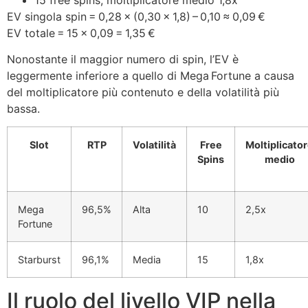
EV singola spin = 0,28 × (0,30 × 1,8) – 0,10 ≈ 0,09 €
EV totale = 15 × 0,09 = 1,35 €
Nonostante il maggior numero di spin, l’EV è
leggermente inferiore a quello di Mega Fortune a causa
del moltiplicatore più contenuto e della volatilità più
bassa.
Slot
RTP
Volatilità
Free
Moltiplicato
Spins
medio
Mega
96,5%
Alta
10
2,5x
Fortune
Starburst
96,1%
Media
15
1,8x
Il ruolo del livello VIP nella