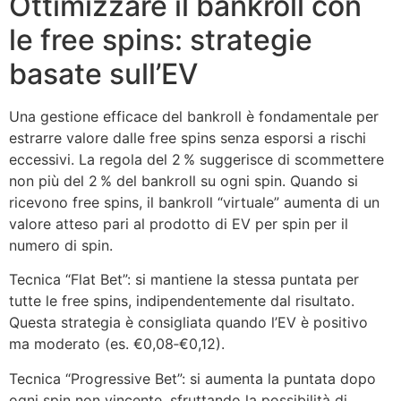
Ottimizzare il bankroll con
le free spins: strategie
basate sull’EV
Una gestione efficace del bankroll è fondamentale per
estrarre valore dalle free spins senza esporsi a rischi
eccessivi. La regola del 2 % suggerisce di scommettere
non più del 2 % del bankroll su ogni spin. Quando si
ricevono free spins, il bankroll “virtuale” aumenta di un
valore atteso pari al prodotto di EV per spin per il
numero di spin.
Tecnica “Flat Bet”: si mantiene la stessa puntata per
tutte le free spins, indipendentemente dal risultato.
Questa strategia è consigliata quando l’EV è positivo
ma moderato (es. €0,08‑€0,12).
Tecnica “Progressive Bet”: si aumenta la puntata dopo
ogni spin non vincente, sfruttando la possibilità di