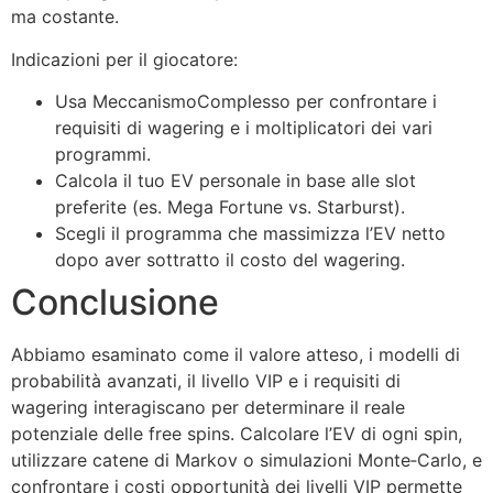
ma costante.
Indicazioni per il giocatore:
Usa MeccanismoComplesso per confrontare i
requisiti di wagering e i moltiplicatori dei vari
programmi.
Calcola il tuo EV personale in base alle slot
preferite (es. Mega Fortune vs. Starburst).
Scegli il programma che massimizza l’EV netto
dopo aver sottratto il costo del wagering.
Conclusione
Abbiamo esaminato come il valore atteso, i modelli di
probabilità avanzati, il livello VIP e i requisiti di
wagering interagiscano per determinare il reale
potenziale delle free spins. Calcolare l’EV di ogni spin,
utilizzare catene di Markov o simulazioni Monte‑Carlo, e
confrontare i costi opportunità dei livelli VIP permette