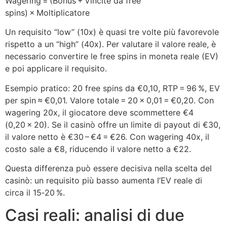
Wagering = (Bonus + Vincite da free
spins) × Moltiplicatore
Un requisito “low” (10x) è quasi tre volte più favorevole
rispetto a un “high” (40x). Per valutare il valore reale, è
necessario convertire le free spins in moneta reale (EV)
e poi applicare il requisito.
Esempio pratico: 20 free spins da €0,10, RTP = 96 %, EV
per spin ≈ €0,01. Valore totale = 20 × 0,01 = €0,20. Con
wagering 20x, il giocatore deve scommettere €4
(0,20 × 20). Se il casinò offre un limite di payout di €30,
il valore netto è €30 – €4 = €26. Con wagering 40x, il
costo sale a €8, riducendo il valore netto a €22.
Questa differenza può essere decisiva nella scelta del
casinò: un requisito più basso aumenta l’EV reale di
circa il 15‑20 %.
Casi reali: analisi di due