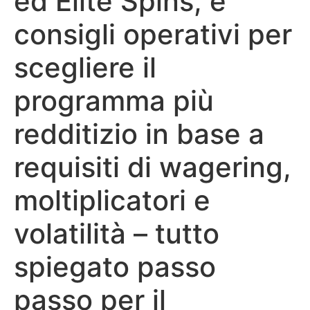
ed Elite Spins, e
consigli operativi per
scegliere il
programma più
redditizio in base a
requisiti di wagering,
moltiplicatori e
volatilità – tutto
spiegato passo
passo per il