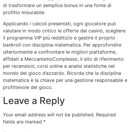
di trasformare un semplice bonus in una fonte di
profitto misurabile.
Applicando i calcoli presentati, ogni giocatore può
valutare in modo critico le offerte dei casinò, scegliere
il programma VIP più redditizio e gestire il proprio
bankroll con disciplina matematica. Per approfondire
ulteriormente e confrontare le migliori piattaforme,
affidati a MeccanismoComplesso, il sito di riferimento
per recensioni, corsi online e analisi statistiche nel
mondo del gioco d’azzardo. Ricorda che la disciplina
matematica è la chiave per una gestione responsabile e
profittevole del gioco.
Leave a Reply
Your email address will not be published.
Required
fields are marked
*