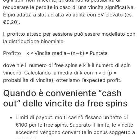
recuperare le perdite in caso di una vincita significativa.
È più adatta a slot ad alta volatilità con EV elevato (es.
€0,20).
Il profitto atteso per sessione può essere modellato con
la distribuzione binomiale:
Profitto = k × Vincita media – (n – k) × Puntata
dove n è il numero di free spins e k è il numero di spin
vincenti. Calcolando la media di k con n × p (p =
probabilità di vincita), otteniamo l’expected profit.
Quando è conveniente “cash
out” delle vincite da free spins
Limiti di payout: molti casinò fissano un tetto di
€100 per le free spins. Superato il limite, le vincite
eccedenti vengono convertite in bonus soggetto a