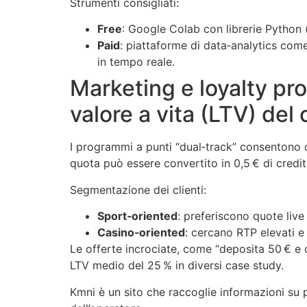
Strumenti consigliati:
Free
: Google Colab con librerie Python (
Paid
: piattaforme di data‑analytics com
in tempo reale.
Marketing e loyalty pr
valore a vita (LTV) del 
I programmi a punti “dual‑track” consentono 
quota può essere convertito in 0,5 € di credito
Segmentazione dei clienti:
Sport‑oriented
: preferiscono quote live
Casino‑oriented
: cercano RTP elevati e g
Le offerte incrociate, come “deposita 50 € e 
LTV medio del 25 % in diversi case study.
Kmni è un sito che raccoglie informazioni su 