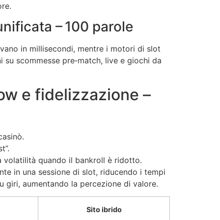
re.
nificata – 100 parole
vano in millisecondi, mentre i motori di slot
oni su scommesse pre‑match, live e giochi da
ow e fidelizzazione –
casinò.
t”.
 volatilità quando il bankroll è ridotto.
te in una sessione di slot, riducendo i tempi
 su giri, aumentando la percezione di valore.
Sito ibrido