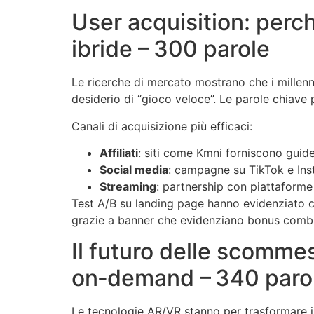
User acquisition: perc
ibride – 300 parole
Le ricerche di mercato mostrano che i millenn
desiderio di “gioco veloce”. Le parole chiave 
Canali di acquisizione più efficaci:
Affiliati
: siti come Kmni forniscono guide
Social media
: campagne su TikTok e Inst
Streaming
: partnership con piattaforme 
Test A/B su landing page hanno evidenziato ch
grazie a banner che evidenziano bonus combi
Il futuro delle scomme
on‑demand – 340 paro
Le tecnologie AR/VR stanno per trasformare il