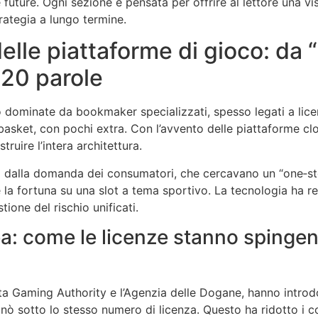
 future. Ogni sezione è pensata per offrire al lettore una vis
rategia a lungo termine.
elle piattaforme di gioco: da “
320 parole
ominate da bookmaker specializzati, spesso legati a licenz
o basket, con pochi extra. Con l’avvento delle piattaforme cl
ruire l’intera architettura.
erato dalla domanda dei consumatori, che cercavano un “one
e la fortuna su una slot a tema sportivo. La tecnologia ha re
tione del rischio unificati.
 come le licenze stanno spingend
ta Gaming Authority e l’Agenzia delle Dogane, hanno introd
sinò sotto lo stesso numero di licenza. Questo ha ridotto i c