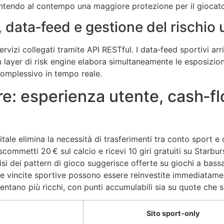
rantendo al contempo una maggiore protezione per il giocato
data‑feed e gestione del rischio u
izi collegati tramite API RESTful. I data‑feed sportivi arri
n layer di risk engine elabora simultaneamente le esposizi
complessivo in tempo reale.
re: esperienza utente, cash‑fl
itale elimina la necessità di trasferimenti tra conto sport e 
commetti 20 € sul calcio e ricevi 10 giri gratuiti su Starburs
alisi dei pattern di gioco suggerisce offerte su giochi a bassa
 le vincite sportive possono essere reinvestite immediatamen
diventano più ricchi, con punti accumulabili sia su quote che
Sito sport‑only