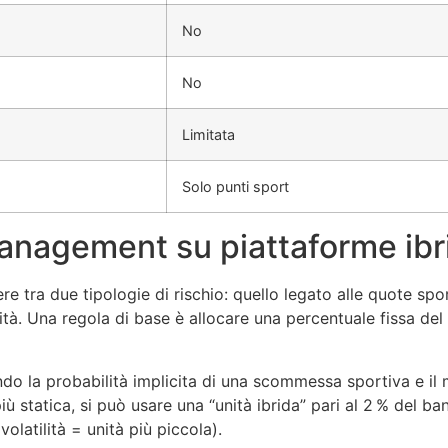
No
No
Limitata
Solo punti sport
management su piattaforme ibr
ere tra due tipologie di rischio: quello legato alle quote spor
lità. Una regola di base è allocare una percentuale fissa de
ndo la probabilità implicita di una scommessa sportiva e il 
più statica, si può usare una “unità ibrida” pari al 2 % del 
 volatilità = unità più piccola).