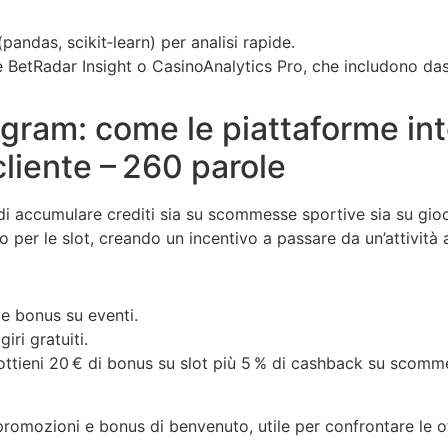
pandas, scikit‑learn) per analisi rapide.
e BetRadar Insight o CasinoAnalytics Pro, che includono das
ogram: come le piattaforme in
cliente – 260 parole
di accumulare crediti sia su scommesse sportive sia su gi
 per le slot, creando un incentivo a passare da un’attività al
 e bonus su eventi.
iri gratuiti.
ottieni 20 € di bonus su slot più 5 % di cashback su scomme
promozioni e bonus di benvenuto, utile per confrontare le of