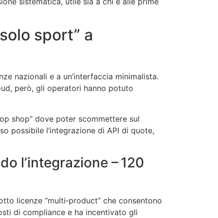
ione sistematica, utile sia a chi è alle prime
solo sport” a
e nazionali e a un’interfaccia minimalista.
oud, però, gli operatori hanno potuto
‑stop shop” dove poter scommettere sul
so possibile l’integrazione di API di quote,
o l’integrazione – 120
otto licenze “multi‑product” che consentono
osti di compliance e ha incentivato gli