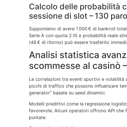
Calcolo delle probabilità
sessione di slot – 130 paro
Supponiamo di avere 1 000 € di bankroll totale
Serie A con quota 2.10 e probabilità reale sti
(48 € di ritorno) può essere trasferito immedi
Analisi statistica avanz
scommesse al casinò –
Le correlazioni tra eventi sportivi e volatilità
picchi di traffico che possono influenzare te
generator” basate su seed dinamici.
Modelli predittivi come la regressione logisti
favorevole. Alcuni operatori offrono API che f
puntate.