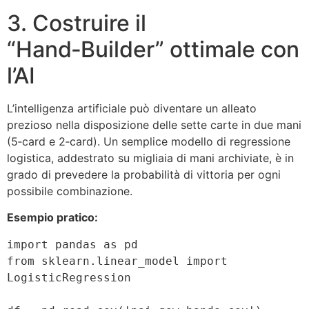
3. Costruire il
“Hand‑Builder” ottimale con
l’AI
L’intelligenza artificiale può diventare un alleato
prezioso nella disposizione delle sette carte in due mani
(5‑card e 2‑card). Un semplice modello di regressione
logistica, addestrato su migliaia di mani archiviate, è in
grado di prevedere la probabilità di vittoria per ogni
possibile combinazione.
Esempio pratico:
import pandas as pd

from sklearn.linear_model import 
LogisticRegression
