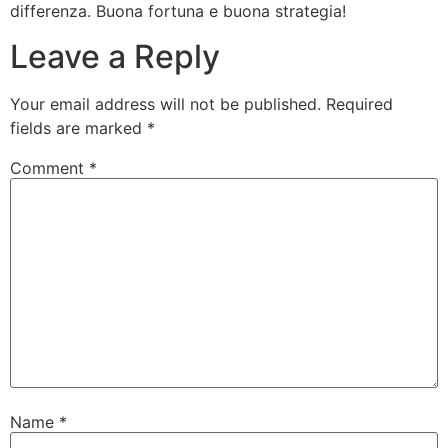
differenza. Buona fortuna e buona strategia!
Leave a Reply
Your email address will not be published.
Required
fields are marked
*
Comment
*
Name
*