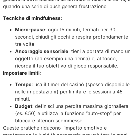
quando una serie di push genera frustrazione.
Tecniche di mindfulness:
Micro‑pause
: ogni 15 minuti, fermati per 30
secondi, chiudi gli occhi e respira profondamente
tre volte.
Ancoraggio sensoriale
: tieni a portata di mano un
oggetto (ad esempio una penna) e, al tocco,
ricorda il tuo obiettivo di gioco responsabile.
Impostare limiti:
Tempo
: usa il timer del casinò (spesso disponibile
nelle impostazioni) per limitare le sessioni a 45
minuti.
Budget
: definisci una perdita massima giornaliera
(es. €50) e utilizza la funzione “auto‑stop” per
bloccare ulteriori scommesse.
Queste pratiche riducono l’impatto emotivo e