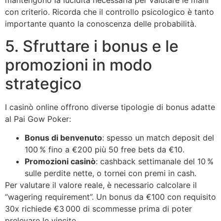
mantengono la lucidità necessaria per valutare le mani
con criterio. Ricorda che il controllo psicologico è tanto
importante quanto la conoscenza delle probabilità.
5. Sfruttare i bonus e le
promozioni in modo
strategico
I casinò online offrono diverse tipologie di bonus adatte
al Pai Gow Poker:
Bonus di benvenuto
: spesso un match deposit del
100 % fino a €200 più 50 free bets da €10.
Promozioni casinò
: cashback settimanale del 10 %
sulle perdite nette, o tornei con premi in cash.
Per valutare il valore reale, è necessario calcolare il
“wagering requirement”. Un bonus da €100 con requisito
30x richiede €3 000 di scommesse prima di poter
prelevare le vincite.