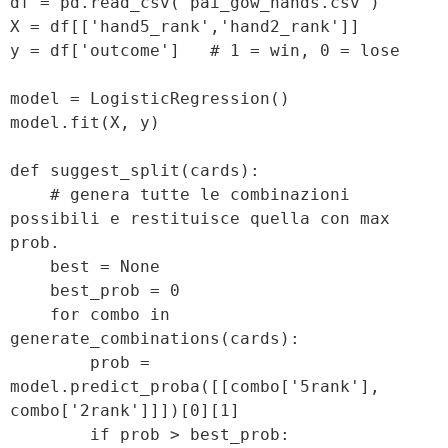
df = pd.read_csv('pai_gow_hands.csv')

X = df[['hand5_rank','hand2_rank']]

y = df['outcome']   # 1 = win, 0 = lose

model = LogisticRegression()

model.fit(X, y)

def suggest_split(cards):

    # genera tutte le combinazioni 
possibili e restituisce quella con max 
prob.

    best = None

    best_prob = 0

    for combo in 
generate_combinations(cards):

        prob = 
model.predict_proba([[combo['5rank'], 
combo['2rank']]])[0][1]

        if prob > best_prob:
