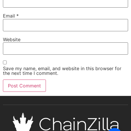
Email
*
Website
Save my name, email, and website in this browser for
the next time I comment.