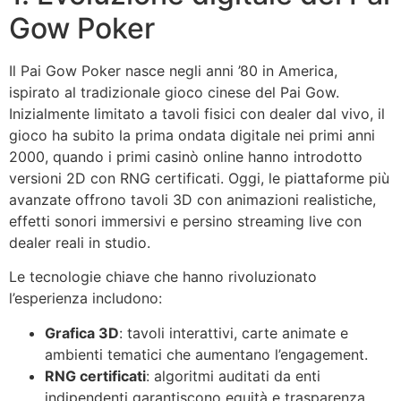
Gow Poker
Il Pai Gow Poker nasce negli anni ’80 in America,
ispirato al tradizionale gioco cinese del Pai Gow.
Inizialmente limitato a tavoli fisici con dealer dal vivo, il
gioco ha subito la prima ondata digitale nei primi anni
2000, quando i primi casinò online hanno introdotto
versioni 2D con RNG certificati. Oggi, le piattaforme più
avanzate offrono tavoli 3D con animazioni realistiche,
effetti sonori immersivi e persino streaming live con
dealer reali in studio.
Le tecnologie chiave che hanno rivoluzionato
l’esperienza includono:
Grafica 3D
: tavoli interattivi, carte animate e
ambienti tematici che aumentano l’engagement.
RNG certificati
: algoritmi auditati da enti
indipendenti garantiscono equità e trasparenza.