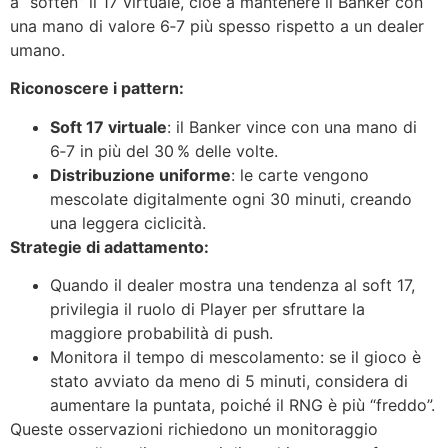
a “soften” il 17 virtuale, cioè a mantenere il Banker con
una mano di valore 6‑7 più spesso rispetto a un dealer
umano.
Riconoscere i pattern:
Soft 17 virtuale
: il Banker vince con una mano di
6‑7 in più del 30 % delle volte.
Distribuzione uniforme
: le carte vengono
mescolate digitalmente ogni 30 minuti, creando
una leggera ciclicità.
Strategie di adattamento:
Quando il dealer mostra una tendenza al soft 17,
privilegia il ruolo di Player per sfruttare la
maggiore probabilità di push.
Monitora il tempo di mescolamento: se il gioco è
stato avviato da meno di 5 minuti, considera di
aumentare la puntata, poiché il RNG è più “freddo”.
Queste osservazioni richiedono un monitoraggio