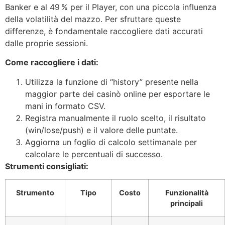
Banker e al 49 % per il Player, con una piccola influenza
della volatilità del mazzo. Per sfruttare queste
differenze, è fondamentale raccogliere dati accurati
dalle proprie sessioni.
Come raccogliere i dati:
Utilizza la funzione di “history” presente nella
maggior parte dei casinò online per esportare le
mani in formato CSV.
Registra manualmente il ruolo scelto, il risultato
(win/lose/push) e il valore delle puntate.
Aggiorna un foglio di calcolo settimanale per
calcolare le percentuali di successo.
Strumenti consigliati:
Strumento
Tipo
Costo
Funzionalità
principali