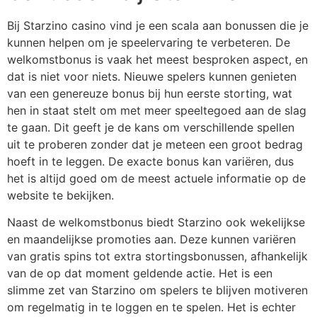
Bij Starzino casino vind je een scala aan bonussen die je
kunnen helpen om je speelervaring te verbeteren. De
welkomstbonus is vaak het meest besproken aspect, en
dat is niet voor niets. Nieuwe spelers kunnen genieten
van een genereuze bonus bij hun eerste storting, wat
hen in staat stelt om met meer speeltegoed aan de slag
te gaan. Dit geeft je de kans om verschillende spellen
uit te proberen zonder dat je meteen een groot bedrag
hoeft in te leggen. De exacte bonus kan variëren, dus
het is altijd goed om de meest actuele informatie op de
website te bekijken.
Naast de welkomstbonus biedt Starzino ook wekelijkse
en maandelijkse promoties aan. Deze kunnen variëren
van gratis spins tot extra stortingsbonussen, afhankelijk
van de op dat moment geldende actie. Het is een
slimme zet van Starzino om spelers te blijven motiveren
om regelmatig in te loggen en te spelen. Het is echter