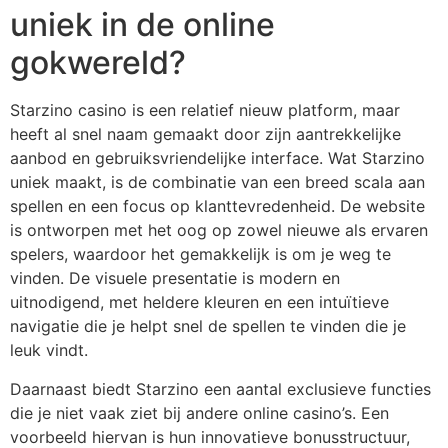
uniek in de online
gokwereld?
Starzino casino is een relatief nieuw platform, maar
heeft al snel naam gemaakt door zijn aantrekkelijke
aanbod en gebruiksvriendelijke interface. Wat Starzino
uniek maakt, is de combinatie van een breed scala aan
spellen en een focus op klanttevredenheid. De website
is ontworpen met het oog op zowel nieuwe als ervaren
spelers, waardoor het gemakkelijk is om je weg te
vinden. De visuele presentatie is modern en
uitnodigend, met heldere kleuren en een intuïtieve
navigatie die je helpt snel de spellen te vinden die je
leuk vindt.
Daarnaast biedt Starzino een aantal exclusieve functies
die je niet vaak ziet bij andere online casino’s. Een
voorbeeld hiervan is hun innovatieve bonusstructuur,