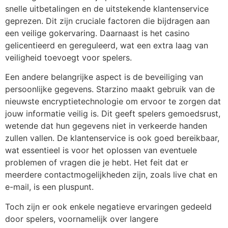
snelle uitbetalingen en de uitstekende klantenservice
geprezen. Dit zijn cruciale factoren die bijdragen aan
een veilige gokervaring. Daarnaast is het casino
gelicentieerd en gereguleerd, wat een extra laag van
veiligheid toevoegt voor spelers.
Een andere belangrijke aspect is de beveiliging van
persoonlijke gegevens. Starzino maakt gebruik van de
nieuwste encryptietechnologie om ervoor te zorgen dat
jouw informatie veilig is. Dit geeft spelers gemoedsrust,
wetende dat hun gegevens niet in verkeerde handen
zullen vallen. De klantenservice is ook goed bereikbaar,
wat essentieel is voor het oplossen van eventuele
problemen of vragen die je hebt. Het feit dat er
meerdere contactmogelijkheden zijn, zoals live chat en
e-mail, is een pluspunt.
Toch zijn er ook enkele negatieve ervaringen gedeeld
door spelers, voornamelijk over langere