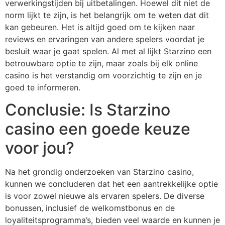
verwerkingstijden bij uitbetalingen. Hoewel dit niet de
norm lijkt te zijn, is het belangrijk om te weten dat dit
kan gebeuren. Het is altijd goed om te kijken naar
reviews en ervaringen van andere spelers voordat je
besluit waar je gaat spelen. Al met al lijkt Starzino een
betrouwbare optie te zijn, maar zoals bij elk online
casino is het verstandig om voorzichtig te zijn en je
goed te informeren.
Conclusie: Is Starzino
casino een goede keuze
voor jou?
Na het grondig onderzoeken van Starzino casino,
kunnen we concluderen dat het een aantrekkelijke optie
is voor zowel nieuwe als ervaren spelers. De diverse
bonussen, inclusief de welkomstbonus en de
loyaliteitsprogramma’s, bieden veel waarde en kunnen je