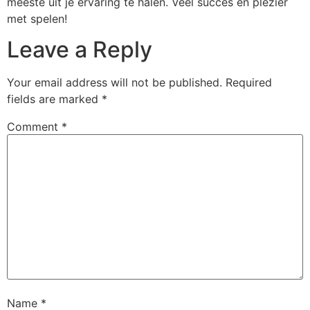
meeste uit je ervaring te halen. Veel succes en plezier
met spelen!
Leave a Reply
Your email address will not be published.
Required
fields are marked
*
Comment
*
Name
*