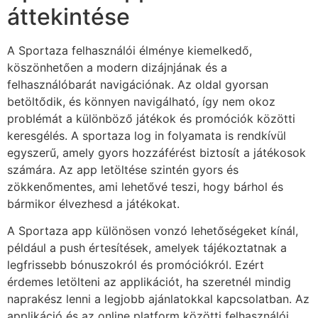
áttekintése
A Sportaza felhasználói élménye kiemelkedő,
köszönhetően a modern dizájnjának és a
felhasználóbarát navigációnak. Az oldal gyorsan
betöltődik, és könnyen navigálható, így nem okoz
problémát a különböző játékok és promóciók közötti
keresgélés. A sportaza log in folyamata is rendkívül
egyszerű, amely gyors hozzáférést biztosít a játékosok
számára. Az app letöltése szintén gyors és
zökkenőmentes, ami lehetővé teszi, hogy bárhol és
bármikor élvezhesd a játékokat.
A Sportaza app különösen vonzó lehetőségeket kínál,
például a push értesítések, amelyek tájékoztatnak a
legfrissebb bónuszokról és promóciókról. Ezért
érdemes letölteni az applikációt, ha szeretnél mindig
naprakész lenni a legjobb ajánlatokkal kapcsolatban. Az
applikáció és az online platform közötti felhasználói