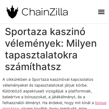
Sportaza kaszinó
vélemények: Milyen
tapasztalatokra
számíthatsz
A cikkünkben a Sportaza kaszinóval kapcsolatos
véleményeket és tapasztalatokat járjuk körbe.
Különböző aspektusait vizsgáljuk a platformnak,
beleértve a bónuszokat, a játékélményt, és a
felhasználói élményt. Ha érdekel, hogy mit kínál a
bonus
sportaza
, olvass tovább, hogy megtudd, mire