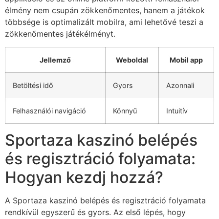
élmény nem csupán zökkenőmentes, hanem a játékok
többsége is optimalizált mobilra, ami lehetővé teszi a
zökkenőmentes játékélményt.
Jellemző
Weboldal
Mobil app
Betöltési idő
Gyors
Azonnali
Felhasználói navigáció
Könnyű
Intuitív
Sportaza kaszinó belépés
és regisztráció folyamata:
Hogyan kezdj hozzá?
A Sportaza kaszinó belépés és regisztráció folyamata
rendkívül egyszerű és gyors. Az első lépés, hogy