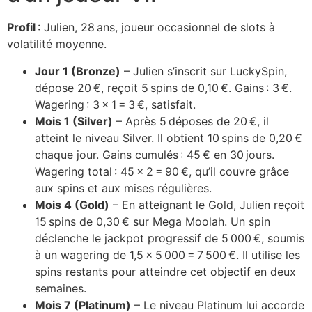
Profil
: Julien, 28 ans, joueur occasionnel de slots à
volatilité moyenne.
Jour 1 (Bronze)
– Julien s’inscrit sur LuckySpin,
dépose 20 €, reçoit 5 spins de 0,10 €. Gains : 3 €.
Wagering : 3 × 1 = 3 €, satisfait.
Mois 1 (Silver)
– Après 5 déposes de 20 €, il
atteint le niveau Silver. Il obtient 10 spins de 0,20 €
chaque jour. Gains cumulés : 45 € en 30 jours.
Wagering total : 45 × 2 = 90 €, qu’il couvre grâce
aux spins et aux mises régulières.
Mois 4 (Gold)
– En atteignant le Gold, Julien reçoit
15 spins de 0,30 € sur Mega Moolah. Un spin
déclenche le jackpot progressif de 5 000 €, soumis
à un wagering de 1,5 × 5 000 = 7 500 €. Il utilise les
spins restants pour atteindre cet objectif en deux
semaines.
Mois 7 (Platinum)
– Le niveau Platinum lui accorde