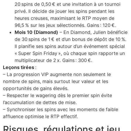
20 spins de 0,50 € et une invitation à un tournoi
privé. Il décide de jouer les spins pendant les
heures creuses, maximisant le RTP moyen de
96,5 % sur les jeux sélectionnés. Gains : 120 €.
Mois 10 (Diamond)
– En Diamond, Julien bénéficie
de 30 spins de 1 € et d’un bonus de dépôt de 10 %.
Il planifie ses spins autour d’un événement spécial
« Super Spin Friday », où chaque spin rapporte un
multiplicateur de 2 x. Gains : 300 €.
Leçons tirées
:
– La progression VIP augmente non seulement le
nombre de spins, mais surtout leur valeur et les
opportunités de gains élevés.
– Respecter le wagering dès le premier spin évite
l’accumulation de dettes de mise.
– Synchroniser les spins avec les moments de faible
affluence optimise le RTP effectif.
Risques, régulations et jeu