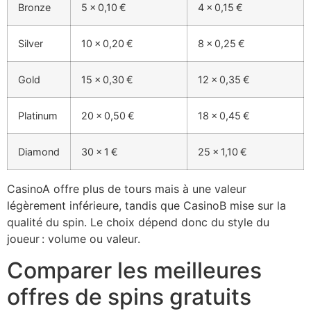
Bronze
5 × 0,10 €
4 × 0,15 €
Silver
10 × 0,20 €
8 × 0,25 €
Gold
15 × 0,30 €
12 × 0,35 €
Platinum
20 × 0,50 €
18 × 0,45 €
Diamond
30 × 1 €
25 × 1,10 €
CasinoA offre plus de tours mais à une valeur
légèrement inférieure, tandis que CasinoB mise sur la
qualité du spin. Le choix dépend donc du style du
joueur : volume ou valeur.
Comparer les meilleures
offres de spins gratuits