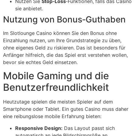
Nutzen Sie
Stop‑Loss
‑Funktionen, falls das Casino
sie anbietet.
Nutzung von Bonus‑Guthaben
Im Slotlounge Casino können Sie den Bonus ohne
Einzahlung nutzen, um Ihre Grundstrategie zu üben,
ohne eigenes Geld zu riskieren. Das ist besonders für
Anfänger hilfreich, die das Spiel erst verstehen wollen,
bevor sie echtes Geld einsetzen.
Mobile Gaming und die
Benutzerfreundlichkeit
Heutzutage spielen die meisten Spieler auf dem
Smartphone oder Tablet. Ein gutes Casino muss daher
eine reibungslose mobile Erfahrung bieten:
Responsive Design:
Das Layout passt sich
automatisch an jede Bildschirmgröße an.