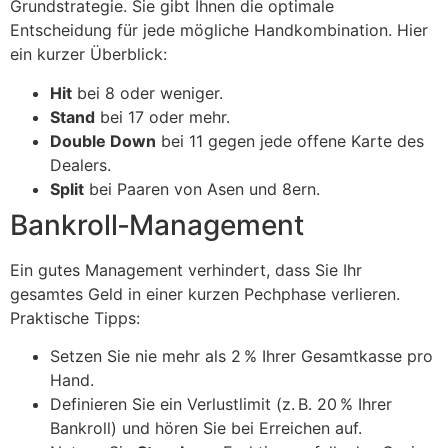
Grundstrategie. Sie gibt Ihnen die optimale
Entscheidung für jede mögliche Handkombination. Hier
ein kurzer Überblick:
Hit
bei 8 oder weniger.
Stand
bei 17 oder mehr.
Double Down
bei 11 gegen jede offene Karte des
Dealers.
Split
bei Paaren von Asen und 8ern.
Bankroll‑Management
Ein gutes Management verhindert, dass Sie Ihr
gesamtes Geld in einer kurzen Pechphase verlieren.
Praktische Tipps:
Setzen Sie nie mehr als 2 % Ihrer Gesamtkasse pro
Hand.
Definieren Sie ein Verlustlimit (z. B. 20 % Ihrer
Bankroll) und hören Sie bei Erreichen auf.