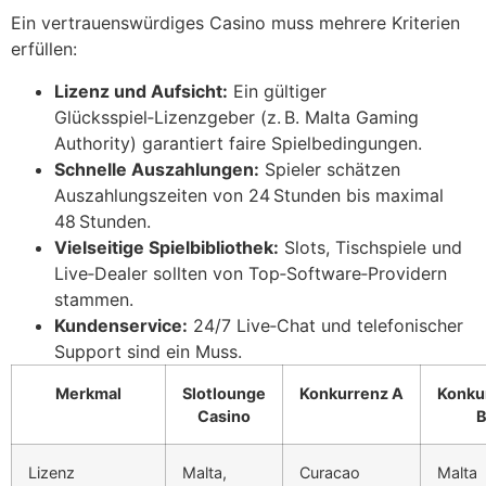
Ein vertrauenswürdiges Casino muss mehrere Kriterien
erfüllen:
Lizenz und Aufsicht:
Ein gültiger
Glücksspiel‑Lizenzgeber (z. B. Malta Gaming
Authority) garantiert faire Spielbedingungen.
Schnelle Auszahlungen:
Spieler schätzen
Auszahlungszeiten von 24 Stunden bis maximal
48 Stunden.
Vielseitige Spielbibliothek:
Slots, Tischspiele und
Live‑Dealer sollten von Top‑Software‑Providern
stammen.
Kundenservice:
24/7 Live‑Chat und telefonischer
Support sind ein Muss.
Merkmal
Slotlounge
Konkurrenz A
Konku
Casino
Lizenz
Malta,
Curacao
Malta