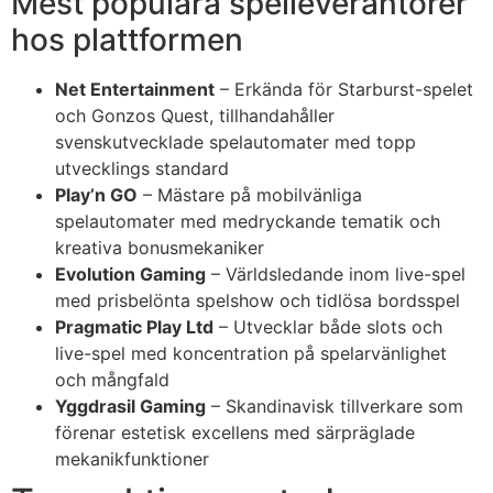
Mest populära spelleverantörer
hos plattformen
Net Entertainment
– Erkända för Starburst-spelet
och Gonzos Quest, tillhandahåller
svenskutvecklade spelautomater med topp
utvecklings standard
Play’n GO
– Mästare på mobilvänliga
spelautomater med medryckande tematik och
kreativa bonusmekaniker
Evolution Gaming
– Världsledande inom live-spel
med prisbelönta spelshow och tidlösa bordsspel
Pragmatic Play Ltd
– Utvecklar både slots och
live-spel med koncentration på spelarvänlighet
och mångfald
Yggdrasil Gaming
– Skandinavisk tillverkare som
förenar estetisk excellens med särpräglade
mekanikfunktioner