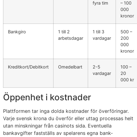
fyra tim
– 100
000
kronor
Bankgiro
1 till 2
1 till 3
500 –
arbetsdagar
vardagar
200
000
kronor
Kreditkort/Debitkort
Omedelbart
2-5
100 –
vardagar
20
000 kr
Öppenhet i kostnader
Plattformen tar inga dolda kostnader för överföringar.
Varje svensk krona du överför eller uttag processas helt
utan minskningar från casinots sida. Eventuella
bankavgifter fastställs av spelarens egna bank-