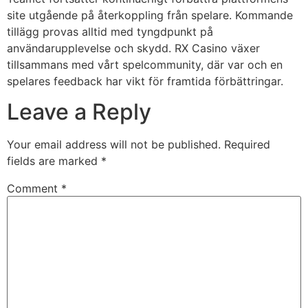
site utgående på återkoppling från spelare. Kommande
tillägg provas alltid med tyngdpunkt på
användarupplevelse och skydd. RX Casino växer
tillsammans med vårt spelcommunity, där var och en
spelares feedback har vikt för framtida förbättringar.
Leave a Reply
Your email address will not be published.
Required
fields are marked
*
Comment
*