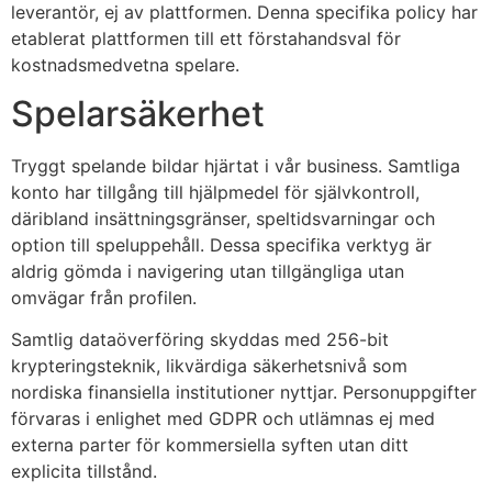
leverantör, ej av plattformen. Denna specifika policy har
etablerat plattformen till ett förstahandsval för
kostnadsmedvetna spelare.
Spelarsäkerhet
Tryggt spelande bildar hjärtat i vår business. Samtliga
konto har tillgång till hjälpmedel för självkontroll,
däribland insättningsgränser, speltidsvarningar och
option till speluppehåll. Dessa specifika verktyg är
aldrig gömda i navigering utan tillgängliga utan
omvägar från profilen.
Samtlig dataöverföring skyddas med 256-bit
krypteringsteknik, likvärdiga säkerhetsnivå som
nordiska finansiella institutioner nyttjar. Personuppgifter
förvaras i enlighet med GDPR och utlämnas ej med
externa parter för kommersiella syften utan ditt
explicita tillstånd.