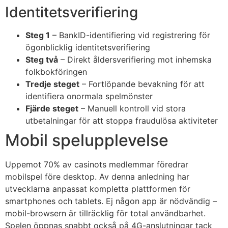
Identitetsverifiering
Steg 1
– BankID-identifiering vid registrering för
ögonblicklig identitetsverifiering
Steg två
– Direkt åldersverifiering mot inhemska
folkbokföringen
Tredje steget
– Fortlöpande bevakning för att
identifiera onormala spelmönster
Fjärde steget
– Manuell kontroll vid stora
utbetalningar för att stoppa fraudulösa aktiviteter
Mobil spelupplevelse
Uppemot 70% av casinots medlemmar föredrar
mobilspel före desktop. Av denna anledning har
utvecklarna anpassat kompletta plattformen för
smartphones och tablets. Ej någon app är nödvändig –
mobil-browsern är tillräcklig för total användbarhet.
Spelen öppnas snabbt också på 4G-anslutningar tack