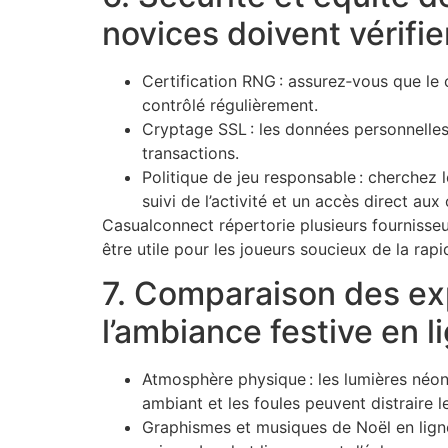
novices doivent vérifie
Certification RNG : assurez‑vous que l
contrôlé régulièrement.
Cryptage SSL : les données personnelles 
transactions.
Politique de jeu responsable : cherchez 
suivi de l’activité et un accès direct aux
Casualconnect répertorie plusieurs fournisseur
être utile pour les joueurs soucieux de la rap
7. Comparaison des ex
l’ambiance festive en l
Atmosphère physique : les lumières néon 
ambiant et les foules peuvent distraire l
Graphismes et musiques de Noël en ligne