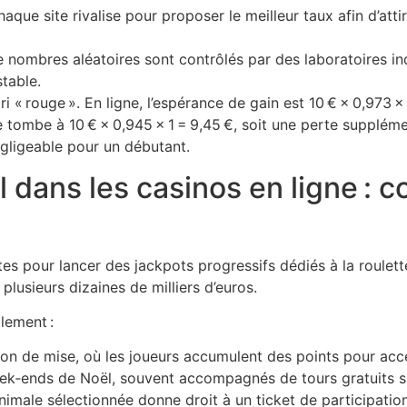
que site rivalise pour proposer le meilleur taux afin d’attir
 de nombres aléatoires sont contrôlés par des laboratoires
stable.
ri « rouge ». En ligne, l’espérance de gain est 10 € × 0,973 ×
 tombe à 10 € × 0,945 × 1 = 9,45 €, soit une perte supplémen
gligeable pour un débutant.
 dans les casinos en ligne : 
êtes pour lancer des jackpots progressifs dédiés à la roulet
lusieurs dizaines de milliers d’euros.
lement :
 de mise, où les joueurs accumulent des points pour accéd
k‑ends de Noël, souvent accompagnés de tours gratuits sur
nimale sélectionnée donne droit à un ticket de participatio