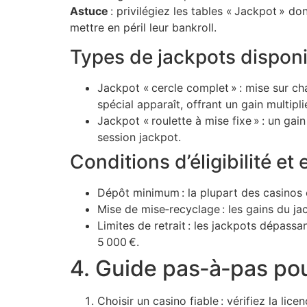
Astuce
: privilégiez les tables « Jackpot » d
mettre en péril leur bankroll.
Types de jackpots dispon
Jackpot « cercle complet » : mise sur 
spécial apparaît, offrant un gain multipl
Jackpot « roulette à mise fixe » : un ga
session jackpot.
Conditions d’éligibilité e
Dépôt minimum : la plupart des casinos e
Mise de mise‑recyclage : les gains du ja
Limites de retrait : les jackpots dépassa
5 000 €.
4. Guide pas‑à‑pas pou
Choisir un casino fiable : vérifiez la li