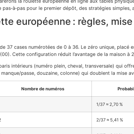
rerons la roulette européenne en ligne aux tables physique
 pas‑à‑pas pour le premier dépôt, des stratégies simples, ain
ette européenne : règles, mis
 37 cases numérotées de 0 à 36. Le zéro unique, placé en v
(00). Cette configuration réduit l’avantage de la maison à 
paris intérieurs (numéro plein, cheval, transversale) qui of
air, manque/passe, douzaine, colonne) qui doublent la mise 
Nombre de numéros
Probabil
1
1/37 ≈ 2,70 %
2
2/37 ≈ 5,41 %