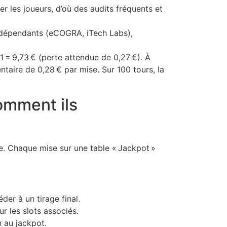
er les joueurs, d’où des audits fréquents et
 indépendants (eCOGRA, iTech Labs),
 1 = 9,73 € (perte attendue de 0,27 €). À
taire de 0,28 € par mise. Sur 100 tours, la
comment ils
te. Chaque mise sur une table « Jackpot »
er à un tirage final.
 les slots associés.
n au jackpot.