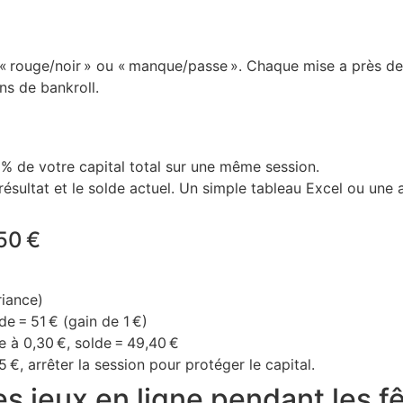
», « rouge/noir » ou « manque/passe ». Chaque mise a près d
ns de bankroll.
 % de votre capital total sur une même session.
 résultat et le solde actuel. Un simple tableau Excel ou une
50 €
riance)
e = 51 € (gain de 1 €)
e à 0,30 €, solde = 49,40 €
5 €, arrêter la session pour protéger le capital.
es jeux en ligne pendant les fê