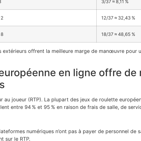
3
3/37 ≈ 8,11 %
12
12/37 ≈ 32,43 %
18
18/37 ≈ 48,65 %
s extérieurs offrent la meilleure marge de manœuvre pour un
e européenne en ligne offre de
s
our au joueur (RTP). La plupart des jeux de roulette europé
lent entre 94 % et 95 % en raison de frais de salle, de serv
 plateformes numériques n’ont pas à payer de personnel de s
t sur le RTP.