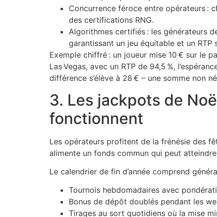
Concurrence féroce entre opérateurs : cha
des certifications RNG.
Algorithmes certifiés : les générateurs
garantissant un jeu équitable et un RTP 
Exemple chiffré : un joueur mise 10 € sur le pa
Las Vegas, avec un RTP de 94,5 %, l’espérance
différence s’élève à 28 € – une somme non né
3. Les jackpots de Noël
fonctionnent
Les opérateurs profitent de la frénésie des f
alimente un fonds commun qui peut atteindre p
Le calendrier de fin d’année comprend généra
Tournois hebdomadaires avec pondération
Bonus de dépôt doublés pendant les wee
Tirages au sort quotidiens où la mise mi