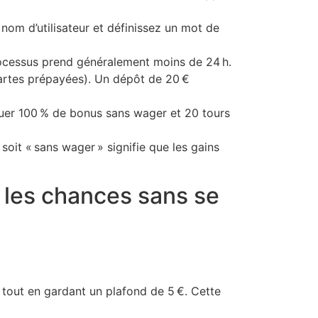
 nom d’utilisateur et définissez un mot de
e processus prend généralement moins de 24 h.
 cartes prépayées). Un dépôt de 20 €
quer 100 % de bonus sans wager et 20 tours
 soit « sans wager » signifie que les gains
r les chances sans se
tout en gardant un plafond de 5 €. Cette