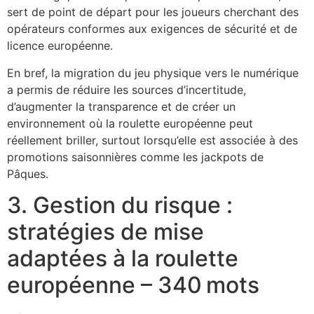
sert de point de départ pour les joueurs cherchant des
opérateurs conformes aux exigences de sécurité et de
licence européenne.
En bref, la migration du jeu physique vers le numérique
a permis de réduire les sources d’incertitude,
d’augmenter la transparence et de créer un
environnement où la roulette européenne peut
réellement briller, surtout lorsqu’elle est associée à des
promotions saisonnières comme les jackpots de
Pâques.
3. Gestion du risque :
stratégies de mise
adaptées à la roulette
européenne – 340 mots