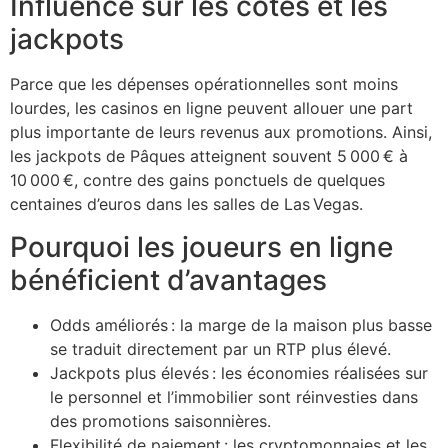
Influence sur les cotes et les
jackpots
Parce que les dépenses opérationnelles sont moins
lourdes, les casinos en ligne peuvent allouer une part
plus importante de leurs revenus aux promotions. Ainsi,
les jackpots de Pâques atteignent souvent 5 000 € à
10 000 €, contre des gains ponctuels de quelques
centaines d’euros dans les salles de Las Vegas.
Pourquoi les joueurs en ligne
bénéficient d’avantages
Odds améliorés : la marge de la maison plus basse
se traduit directement par un RTP plus élevé.
Jackpots plus élevés : les économies réalisées sur
le personnel et l’immobilier sont réinvesties dans
des promotions saisonnières.
Flexibilité de paiement : les cryptomonnaies et les