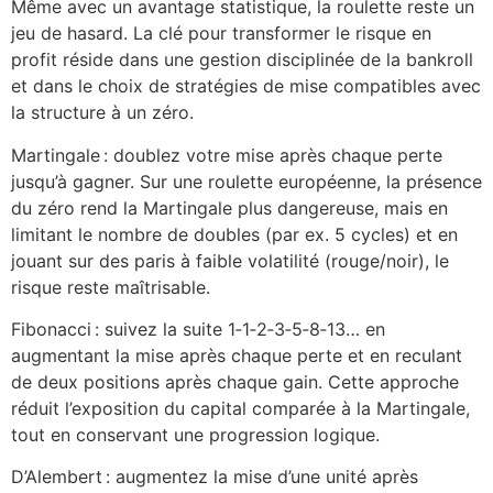
Même avec un avantage statistique, la roulette reste un
jeu de hasard. La clé pour transformer le risque en
profit réside dans une gestion disciplinée de la bankroll
et dans le choix de stratégies de mise compatibles avec
la structure à un zéro.
Martingale : doublez votre mise après chaque perte
jusqu’à gagner. Sur une roulette européenne, la présence
du zéro rend la Martingale plus dangereuse, mais en
limitant le nombre de doubles (par ex. 5 cycles) et en
jouant sur des paris à faible volatilité (rouge/noir), le
risque reste maîtrisable.
Fibonacci : suivez la suite 1‑1‑2‑3‑5‑8‑13… en
augmentant la mise après chaque perte et en reculant
de deux positions après chaque gain. Cette approche
réduit l’exposition du capital comparée à la Martingale,
tout en conservant une progression logique.
D’Alembert : augmentez la mise d’une unité après