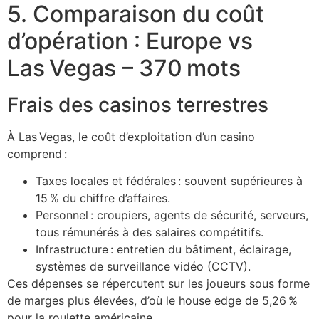
5. Comparaison du coût
d’opération : Europe vs
Las Vegas – 370 mots
Frais des casinos terrestres
À Las Vegas, le coût d’exploitation d’un casino
comprend :
Taxes locales et fédérales : souvent supérieures à
15 % du chiffre d’affaires.
Personnel : croupiers, agents de sécurité, serveurs,
tous rémunérés à des salaires compétitifs.
Infrastructure : entretien du bâtiment, éclairage,
systèmes de surveillance vidéo (CCTV).
Ces dépenses se répercutent sur les joueurs sous forme
de marges plus élevées, d’où le house edge de 5,26 %
pour la roulette américaine.