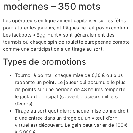
modernes – 350 mots
Les opérateurs en ligne aiment capitaliser sur les fêtes
pour attirer les joueurs, et Pâques ne fait pas exception.
Les jackpots « Egg‑Hunt » sont généralement des
tournois où chaque spin de roulette européenne compte
comme une participation à un tirage au sort.
Types de promotions
Tournoi à points : chaque mise de 0,10 € ou plus
rapporte un point. Le joueur qui accumule le plus
de points sur une période de 48 heures remporte
le jackpot principal (souvent plusieurs milliers
d’euros).
Tirage au sort quotidien : chaque mise donne droit
à une entrée dans un tirage où un « œuf d’or »
virtuel est découvert. Le gain peut varier de 100 €
à 5 000 €.