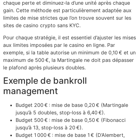
chaque perte et diminuez‑la d’une unité après chaque
gain. Cette méthode est particulièrement adaptée aux
limites de mise strictes que l’on trouve souvent sur les
sites de casino crypto sans KYC.
Pour chaque stratégie, il est essentiel d’ajuster les mises
aux limites imposées par le casino en ligne. Par
exemple, si la table autorise un minimum de 0,10 € et un
maximum de 500 €, la Martingale ne doit pas dépasser
le plafond après plusieurs doubles.
Exemple de bankroll
management
Budget 200 € : mise de base 0,20 € (Martingale
jusqu’à 5 doubles, stop‑loss à 6,40 €).
Budget 500 € : mise de base 0,50 € (Fibonacci
jusqu’à 13, stop‑loss à 20 €).
Budget 1 000 € : mise de base 1 € (D’Alembert,