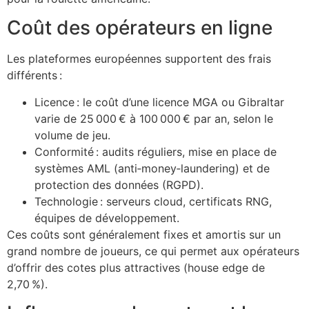
Coût des opérateurs en ligne
Les plateformes européennes supportent des frais
différents :
Licence : le coût d’une licence MGA ou Gibraltar
varie de 25 000 € à 100 000 € par an, selon le
volume de jeu.
Conformité : audits réguliers, mise en place de
systèmes AML (anti‑money‑laundering) et de
protection des données (RGPD).
Technologie : serveurs cloud, certificats RNG,
équipes de développement.
Ces coûts sont généralement fixes et amortis sur un
grand nombre de joueurs, ce qui permet aux opérateurs
d’offrir des cotes plus attractives (house edge de
2,70 %).