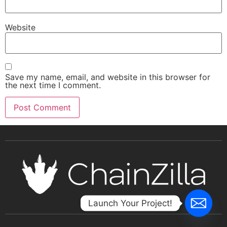
Website
Save my name, email, and website in this browser for
the next time I comment.
Launch Your Project!