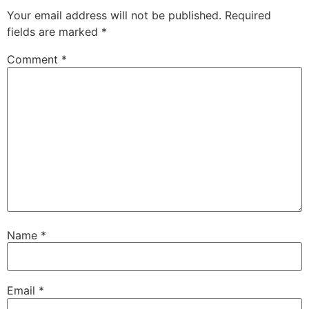
Your email address will not be published.
Required
fields are marked
*
Comment
*
Name
*
Email
*