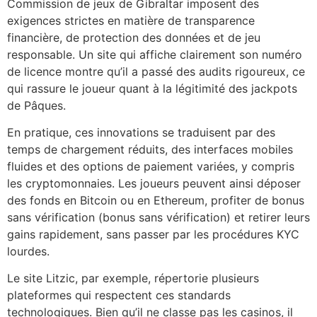
Commission de jeux de Gibraltar imposent des
exigences strictes en matière de transparence
financière, de protection des données et de jeu
responsable. Un site qui affiche clairement son numéro
de licence montre qu’il a passé des audits rigoureux, ce
qui rassure le joueur quant à la légitimité des jackpots
de Pâques.
En pratique, ces innovations se traduisent par des
temps de chargement réduits, des interfaces mobiles
fluides et des options de paiement variées, y compris
les cryptomonnaies. Les joueurs peuvent ainsi déposer
des fonds en Bitcoin ou en Ethereum, profiter de bonus
sans vérification (bonus sans vérification) et retirer leurs
gains rapidement, sans passer par les procédures KYC
lourdes.
Le site Litzic, par exemple, répertorie plusieurs
plateformes qui respectent ces standards
technologiques. Bien qu’il ne classe pas les casinos, il