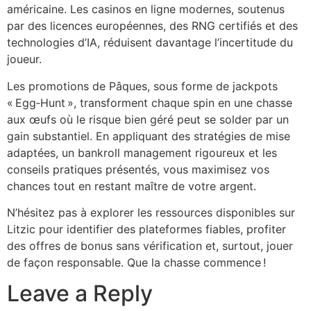
américaine. Les casinos en ligne modernes, soutenus
par des licences européennes, des RNG certifiés et des
technologies d’IA, réduisent davantage l’incertitude du
joueur.
Les promotions de Pâques, sous forme de jackpots
« Egg‑Hunt », transforment chaque spin en une chasse
aux œufs où le risque bien géré peut se solder par un
gain substantiel. En appliquant des stratégies de mise
adaptées, un bankroll management rigoureux et les
conseils pratiques présentés, vous maximisez vos
chances tout en restant maître de votre argent.
N’hésitez pas à explorer les ressources disponibles sur
Litzic pour identifier des plateformes fiables, profiter
des offres de bonus sans vérification et, surtout, jouer
de façon responsable. Que la chasse commence !
Leave a Reply