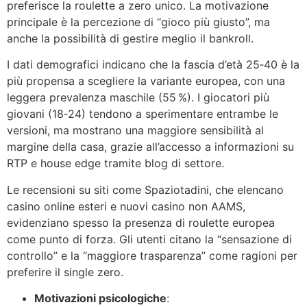
preferisce la roulette a zero unico. La motivazione
principale è la percezione di “gioco più giusto”, ma
anche la possibilità di gestire meglio il bankroll.
I dati demografici indicano che la fascia d’età 25‑40 è la
più propensa a scegliere la variante europea, con una
leggera prevalenza maschile (55 %). I giocatori più
giovani (18‑24) tendono a sperimentare entrambe le
versioni, ma mostrano una maggiore sensibilità al
margine della casa, grazie all’accesso a informazioni su
RTP e house edge tramite blog di settore.
Le recensioni su siti come Spaziotadini, che elencano
casino online esteri e nuovi casino non AAMS,
evidenziano spesso la presenza di roulette europea
come punto di forza. Gli utenti citano la “sensazione di
controllo” e la “maggiore trasparenza” come ragioni per
preferire il single zero.
Motivazioni psicologiche
: