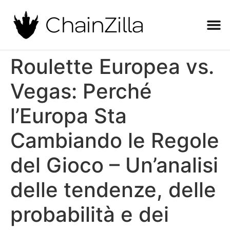
Roulette Europea vs.
Vegas: Perché
l’Europa Sta
Cambiando le Regole
del Gioco – Un’analisi
delle tendenze, delle
probabilità e dei