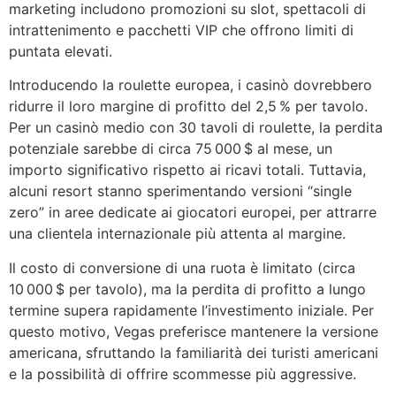
marketing includono promozioni su slot, spettacoli di
intrattenimento e pacchetti VIP che offrono limiti di
puntata elevati.
Introducendo la roulette europea, i casinò dovrebbero
ridurre il loro margine di profitto del 2,5 % per tavolo.
Per un casinò medio con 30 tavoli di roulette, la perdita
potenziale sarebbe di circa 75 000 $ al mese, un
importo significativo rispetto ai ricavi totali. Tuttavia,
alcuni resort stanno sperimentando versioni “single
zero” in aree dedicate ai giocatori europei, per attrarre
una clientela internazionale più attenta al margine.
Il costo di conversione di una ruota è limitato (circa
10 000 $ per tavolo), ma la perdita di profitto a lungo
termine supera rapidamente l’investimento iniziale. Per
questo motivo, Vegas preferisce mantenere la versione
americana, sfruttando la familiarità dei turisti americani
e la possibilità di offrire scommesse più aggressive.