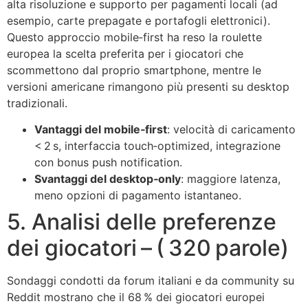
alta risoluzione e supporto per pagamenti locali (ad
esempio, carte prepagate e portafogli elettronici).
Questo approccio mobile‑first ha reso la roulette
europea la scelta preferita per i giocatori che
scommettono dal proprio smartphone, mentre le
versioni americane rimangono più presenti su desktop
tradizionali.
Vantaggi del mobile‑first
: velocità di caricamento
< 2 s, interfaccia touch‑optimized, integrazione
con bonus push notification.
Svantaggi del desktop‑only
: maggiore latenza,
meno opzioni di pagamento istantaneo.
5. Analisi delle preferenze
dei giocatori – ( 320 parole)
Sondaggi condotti da forum italiani e da community su
Reddit mostrano che il 68 % dei giocatori europei