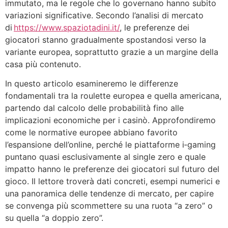
immutato, ma le regole che lo governano hanno subito
variazioni significative. Secondo l’analisi di mercato
di
https://www.spaziotadini.it/
, le preferenze dei
giocatori stanno gradualmente spostandosi verso la
variante europea, soprattutto grazie a un margine della
casa più contenuto.
In questo articolo esamineremo le differenze
fondamentali tra la roulette europea e quella americana,
partendo dal calcolo delle probabilità fino alle
implicazioni economiche per i casinò. Approfondiremo
come le normative europee abbiano favorito
l’espansione dell’online, perché le piattaforme i‑gaming
puntano quasi esclusivamente al single zero e quale
impatto hanno le preferenze dei giocatori sul futuro del
gioco. Il lettore troverà dati concreti, esempi numerici e
una panoramica delle tendenze di mercato, per capire
se convenga più scommettere su una ruota “a zero” o
su quella “a doppio zero”.