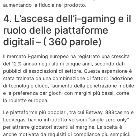
aumentando la fiducia nel prodotto.
4. L’ascesa dell’i‑gaming e il
ruolo delle piattaforme
digitali – ( 360 parole)
Il mercato i‑gaming europeo ha registrato una crescita
del 12 % annuo negli ultimi cinque anni, secondo dati
pubblici di associazioni di settore. Questa espansione è
stata trainata da una combinazione di fattori: l’adozione
di tecnologie cloud, l’aumento della penetrazione mobile
e la preferenza per giochi con margini più bassi, come
la roulette europea.
Le piattaforme più popolari, tra cui Betway, 888casino e
LeoVegas, hanno introdotto versioni “single zero only”
per attrarre giocatori attenti al margine. La scelta è
anche motivata da requisiti di compliance più semplici: