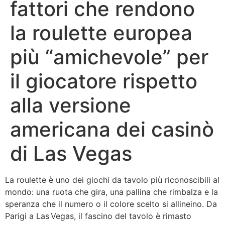
fattori che rendono
la roulette europea
più “amichevole” per
il giocatore rispetto
alla versione
americana dei casinò
di Las Vegas
La roulette è uno dei giochi da tavolo più riconoscibili al
mondo: una ruota che gira, una pallina che rimbalza e la
speranza che il numero o il colore scelto si allineino. Da
Parigi a Las Vegas, il fascino del tavolo è rimasto