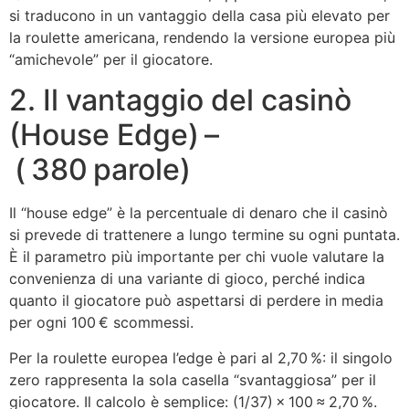
si traducono in un vantaggio della casa più elevato per
la roulette americana, rendendo la versione europea più
“amichevole” per il giocatore.
2. Il vantaggio del casinò
(House Edge) –
( 380 parole)
Il “house edge” è la percentuale di denaro che il casinò
si prevede di trattenere a lungo termine su ogni puntata.
È il parametro più importante per chi vuole valutare la
convenienza di una variante di gioco, perché indica
quanto il giocatore può aspettarsi di perdere in media
per ogni 100 € scommessi.
Per la roulette europea l’edge è pari al 2,70 %: il singolo
zero rappresenta la sola casella “svantaggiosa” per il
giocatore. Il calcolo è semplice: (1/37) × 100 ≈ 2,70 %.