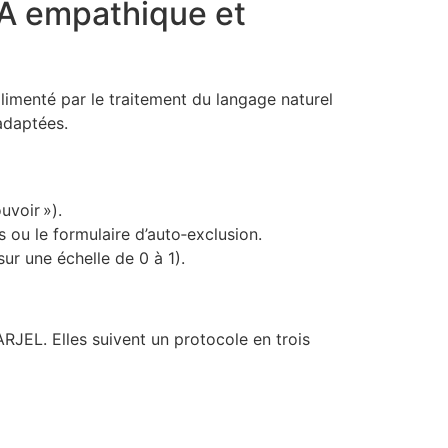
 IA empathique et
limenté par le traitement du langage naturel
 adaptées.
uvoir »).
 ou le formulaire d’auto‑exclusion.
ur une échelle de 0 à 1).
RJEL. Elles suivent un protocole en trois