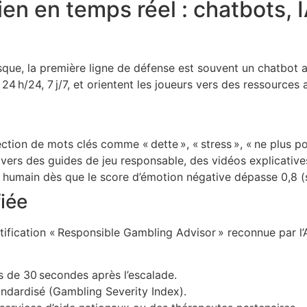
ien en temps réel : chatbots,
sque, la première ligne de défense est souvent un chatbot a
24 h/24, 7 j/7, et orientent les joueurs vers des ressources
ion de mots clés comme « dette », « stress », « ne plus po
ers des guides de jeu responsable, des vidéos explicatives
 humain dès que le score d’émotion négative dépasse 0,8 (s
iée
ification « Responsible Gambling Advisor » reconnue par l’A
s de 30 secondes après l’escalade.
andardisé (Gambling Severity Index).