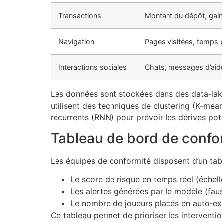
Transactions
Montant du dépôt, gain
Navigation
Pages visitées, temps 
Interactions sociales
Chats, messages d’aid
Les données sont stockées dans des data‑lakes
utilisent des techniques de clustering (K‑mea
récurrents (RNN) pour prévoir les dérives pote
Tableau de bord de confo
Les équipes de conformité disposent d’un tabl
Le score de risque en temps réel (échel
Les alertes générées par le modèle (faus
Le nombre de joueurs placés en auto‑ex
Ce tableau permet de prioriser les interventio