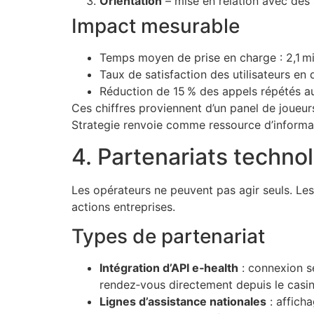
Orientation
– mise en relation avec des 
Impact mesurable
Temps moyen de prise en charge : 2,1 minu
Taux de satisfaction des utilisateurs en 
Réduction de 15 % des appels répétés au
Ces chiffres proviennent d’un panel de joueu
Strategie renvoie comme ressource d’informat
4. Partenariats techn
Les opérateurs ne peuvent pas agir seuls. Les
actions entreprises.
Types de partenariat
Intégration d’API e‑health
: connexion s
rendez‑vous directement depuis le casin
Lignes d’assistance nationales
: affich