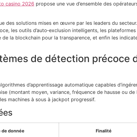
pto casino 2026
propose une vue d’ensemble des opérateurs 
que des solutions mises en œuvre par les leaders du secte
ce, les outils d’auto‑exclusion intelligents, les plateformes
 de la blockchain pour la transparence, et enfin les indic
ystèmes de détection précoce
algorithmes d’apprentissage automatique capables d’ingére
mise (montant moyen, variance, fréquence de hausse ou de ba
les machines à sous à jackpot progressif.
ées
 de donnée
Finalité