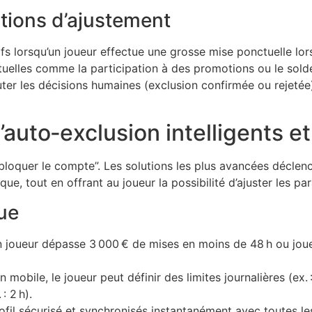
utions d’ajustement
s lorsqu’un joueur effectue une grosse mise ponctuelle lors 
tuelles comme la participation à des promotions ou le sold
ter les décisions humaines (exclusion confirmée ou rejetée
 d’auto‑exclusion intelligents 
 “bloquer le compte”. Les solutions les plus avancées décl
que, tout en offrant au joueur la possibilité d’ajuster les p
ue
n joueur dépasse 3 000 € de mises en moins de 48 h ou joue
ion mobile, le joueur peut définir des limites journalières (e
: 2 h).
il sécurisé et synchronisés instantanément avec toutes le