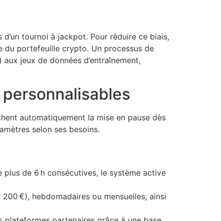
d’un tournoi à jackpot. Pour réduire ce biais,
e du portefeuille crypto. Un processus de
) aux jeux de données d’entraînement,
et personnalisables
enchent automatiquement la mise en pause dès
aramètres selon ses besoins.
 plus de 6 h consécutives, le système active
x. : 200 €), hebdomadaires ou mensuelles, ainsi
s plateformes partenaires grâce à une base