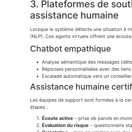
3. Plateformes de sout
assistance humaine
Lorsque le système détecte une situation à ri
(NLP). Ces agents virtuels offrent une écoute 
Chatbot empathique
Analyse sémantique des messages (détect
Réponses personnalisées avec des liens v
Escalade automatique vers un conseiller
Assistance humaine certif
Les équipes de support sont formées à la cert
étapes :
Écoute active
– prise de parole en moin
Évaluation du risque
– questionnaire st