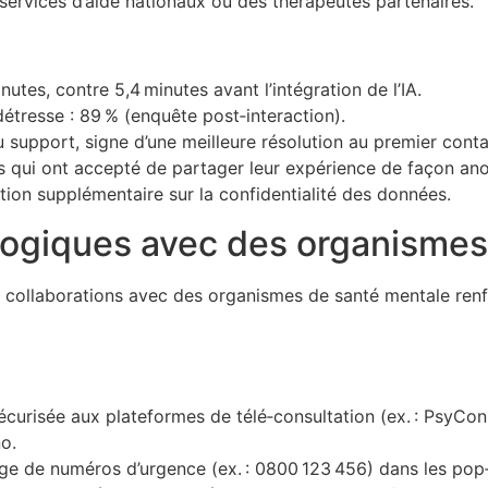
services d’aide nationaux ou des thérapeutes partenaires.
tes, contre 5,4 minutes avant l’intégration de l’IA.
détresse : 89 % (enquête post‑interaction).
 support, signe d’une meilleure résolution au premier conta
rs qui ont accepté de partager leur expérience de façon ano
ion supplémentaire sur la confidentialité des données.
ologiques avec des organisme
 collaborations avec des organismes de santé mentale renfor
écurisée aux plateformes de télé‑consultation (ex. : PsyCo
o.
age de numéros d’urgence (ex. : 0800 123 456) dans les pop