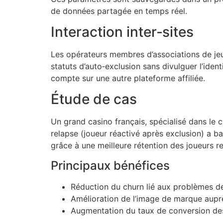
de données partagée en temps réel.
Interaction inter‑sites
Les opérateurs membres d’associations de jeu
statuts d’auto‑exclusion sans divulguer l’ident
compte sur une autre plateforme affiliée.
Étude de cas
Un grand casino français, spécialisé dans le 
relapse (joueur réactivé après exclusion) a 
grâce à une meilleure rétention des joueurs r
Principaux bénéfices
Réduction du churn lié aux problèmes de
Amélioration de l’image de marque auprè
Augmentation du taux de conversion des j