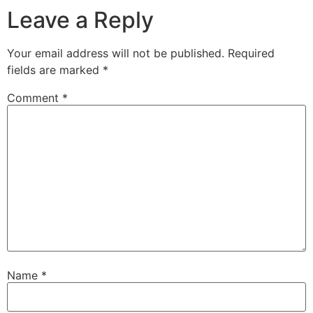
Leave a Reply
Your email address will not be published.
Required
fields are marked
*
Comment
*
Name
*