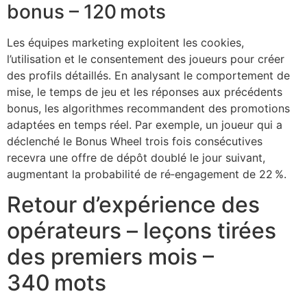
bonus – 120 mots
Les équipes marketing exploitent les cookies,
l’utilisation et le consentement des joueurs pour créer
des profils détaillés. En analysant le comportement de
mise, le temps de jeu et les réponses aux précédents
bonus, les algorithmes recommandent des promotions
adaptées en temps réel. Par exemple, un joueur qui a
déclenché le Bonus Wheel trois fois consécutives
recevra une offre de dépôt doublé le jour suivant,
augmentant la probabilité de ré‑engagement de 22 %.
Retour d’expérience des
opérateurs – leçons tirées
des premiers mois –
340 mots