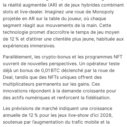
la réalité augmentée (AR) et de jeux hybrides combinant
slots et live‑dealer. Imaginez une roue de Monopoly
projetée en AR sur la table du joueur, où chaque
segment réagit aux mouvements de la main. Cette
technologie promet d’accroître le temps de jeu moyen
de 12 % et d’attirer une clientèle plus jeune, habituée aux
expériences immersives.
Parallèlement, les crypto‑bonus et les programmes NFT
ouvrent de nouvelles perspectives. Un opérateur teste
déjà un bonus de 0,01 BTC déclenché par la roue de
Deal, tandis que des NFTs uniques offrent des
multiplicateurs permanents sur les gains. Ces
innovations répondent à la demande croissante pour
des actifs numériques et renforcent la fidélisation.
Les prévisions de marché indiquent une croissance
annuelle de 12 % pour les jeux live‑show d’ici 2028,
soutenue par l’augmentation du trafic mobile et la