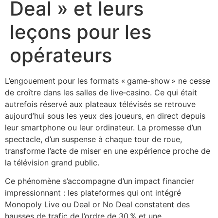
Deal » et leurs
leçons pour les
opérateurs
L’engouement pour les formats « game‑show » ne cesse
de croître dans les salles de live‑casino. Ce qui était
autrefois réservé aux plateaux télévisés se retrouve
aujourd’hui sous les yeux des joueurs, en direct depuis
leur smartphone ou leur ordinateur. La promesse d’un
spectacle, d’un suspense à chaque tour de roue,
transforme l’acte de miser en une expérience proche de
la télévision grand public.
Ce phénomène s’accompagne d’un impact financier
impressionnant : les plateformes qui ont intégré
Monopoly Live ou Deal or No Deal constatent des
hausses de trafic de l’ordre de 30 % et une