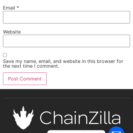
Email
*
Website
Save my name, email, and website in this browser for
the next time I comment.