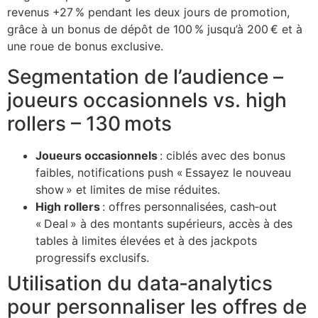
revenus +27 % pendant les deux jours de promotion,
grâce à un bonus de dépôt de 100 % jusqu’à 200 € et à
une roue de bonus exclusive.
Segmentation de l’audience –
joueurs occasionnels vs. high
rollers – 130 mots
Joueurs occasionnels
: ciblés avec des bonus
faibles, notifications push « Essayez le nouveau
show » et limites de mise réduites.
High rollers
: offres personnalisées, cash‑out
« Deal » à des montants supérieurs, accès à des
tables à limites élevées et à des jackpots
progressifs exclusifs.
Utilisation du data‑analytics
pour personnaliser les offres de