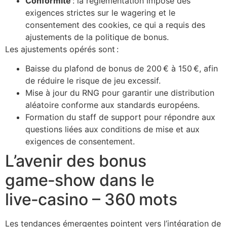
Conformité
: la réglementation impose des
exigences strictes sur le wagering et le
consentement des cookies, ce qui a requis des
ajustements de la politique de bonus.
Les ajustements opérés sont :
Baisse du plafond de bonus de 200 € à 150 €, afin
de réduire le risque de jeu excessif.
Mise à jour du RNG pour garantir une distribution
aléatoire conforme aux standards européens.
Formation du staff de support pour répondre aux
questions liées aux conditions de mise et aux
exigences de consentement.
L’avenir des bonus
game‑show dans le
live‑casino – 360 mots
Les tendances émergentes pointent vers l’intégration de