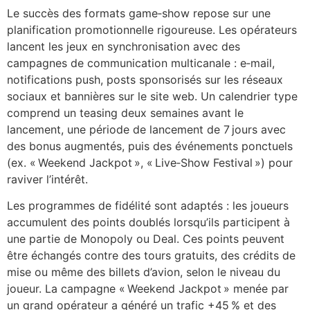
Le succès des formats game‑show repose sur une
planification promotionnelle rigoureuse. Les opérateurs
lancent les jeux en synchronisation avec des
campagnes de communication multicanale : e‑mail,
notifications push, posts sponsorisés sur les réseaux
sociaux et bannières sur le site web. Un calendrier type
comprend un teasing deux semaines avant le
lancement, une période de lancement de 7 jours avec
des bonus augmentés, puis des événements ponctuels
(ex. « Weekend Jackpot », « Live‑Show Festival ») pour
raviver l’intérêt.
Les programmes de fidélité sont adaptés : les joueurs
accumulent des points doublés lorsqu’ils participent à
une partie de Monopoly ou Deal. Ces points peuvent
être échangés contre des tours gratuits, des crédits de
mise ou même des billets d’avion, selon le niveau du
joueur. La campagne « Weekend Jackpot » menée par
un grand opérateur a généré un trafic +45 % et des