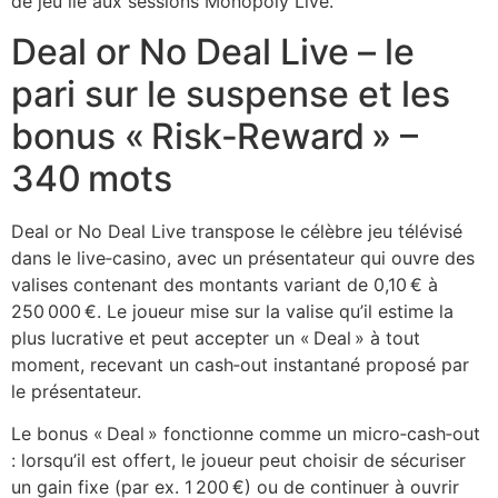
de jeu lié aux sessions Monopoly Live.
Deal or No Deal Live – le
pari sur le suspense et les
bonus « Risk‑Reward » –
340 mots
Deal or No Deal Live transpose le célèbre jeu télévisé
dans le live‑casino, avec un présentateur qui ouvre des
valises contenant des montants variant de 0,10 € à
250 000 €. Le joueur mise sur la valise qu’il estime la
plus lucrative et peut accepter un « Deal » à tout
moment, recevant un cash‑out instantané proposé par
le présentateur.
Le bonus « Deal » fonctionne comme un micro‑cash‑out
: lorsqu’il est offert, le joueur peut choisir de sécuriser
un gain fixe (par ex. 1 200 €) ou de continuer à ouvrir