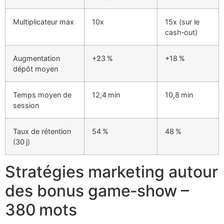
Multiplicateur max
10x
15x (sur le
cash‑out)
Augmentation
+23 %
+18 %
dépôt moyen
Temps moyen de
12,4 min
10,8 min
session
Taux de rétention
54 %
48 %
(30 j)
Stratégies marketing autour
des bonus game‑show –
380 mots