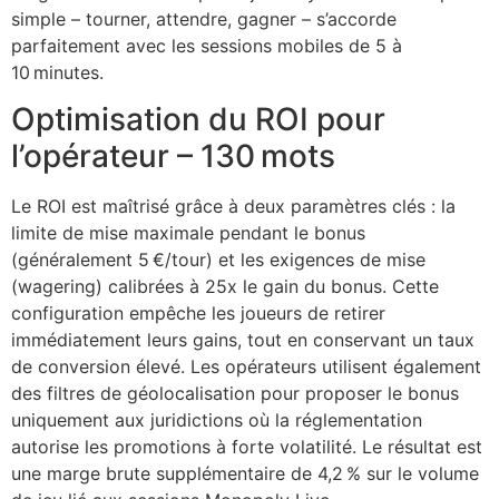
simple – tourner, attendre, gagner – s’accorde
parfaitement avec les sessions mobiles de 5 à
10 minutes.
Optimisation du ROI pour
l’opérateur – 130 mots
Le ROI est maîtrisé grâce à deux paramètres clés : la
limite de mise maximale pendant le bonus
(généralement 5 €/tour) et les exigences de mise
(wagering) calibrées à 25x le gain du bonus. Cette
configuration empêche les joueurs de retirer
immédiatement leurs gains, tout en conservant un taux
de conversion élevé. Les opérateurs utilisent également
des filtres de géolocalisation pour proposer le bonus
uniquement aux juridictions où la réglementation
autorise les promotions à forte volatilité. Le résultat est
une marge brute supplémentaire de 4,2 % sur le volume