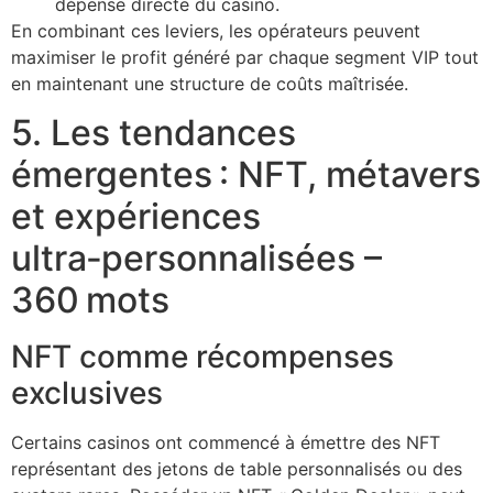
dépense directe du casino.
En combinant ces leviers, les opérateurs peuvent
maximiser le profit généré par chaque segment VIP tout
en maintenant une structure de coûts maîtrisée.
5. Les tendances
émergentes : NFT, métavers
et expériences
ultra‑personnalisées –
360 mots
NFT comme récompenses
exclusives
Certains casinos ont commencé à émettre des NFT
représentant des jetons de table personnalisés ou des