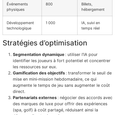
Événements
800
Billets,
physiques
hébergement
Développement
1 000
IA, suivi en
technologique
temps réel
Stratégies d’optimisation
Segmentation dynamique
: utiliser l’IA pour
identifier les joueurs à fort potentiel et concentrer
les ressources sur eux.
Gamification des objectifs
: transformer le seuil de
mise en mini‑mission hebdomadaire, ce qui
augmente le temps de jeu sans augmenter le coût
direct.
Partenariats externes
: négocier des accords avec
des marques de luxe pour offrir des expériences
(spa, golf) à coût partagé, réduisant ainsi la