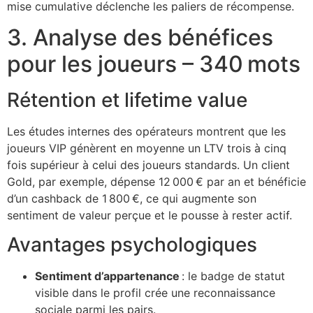
mise cumulative déclenche les paliers de récompense.
3. Analyse des bénéfices
pour les joueurs – 340 mots
Rétention et lifetime value
Les études internes des opérateurs montrent que les
joueurs VIP génèrent en moyenne un LTV trois à cinq
fois supérieur à celui des joueurs standards. Un client
Gold, par exemple, dépense 12 000 € par an et bénéficie
d’un cashback de 1 800 €, ce qui augmente son
sentiment de valeur perçue et le pousse à rester actif.
Avantages psychologiques
Sentiment d’appartenance
: le badge de statut
visible dans le profil crée une reconnaissance
sociale parmi les pairs.