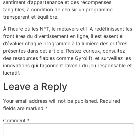
sentiment d’appartenance et des récompenses
tangibles, à condition de choisir un programme
transparent et équilibré.
À l’heure où les NFT, le métavers et l’IA redéfinissent les
frontières du divertissement en ligne, il est essentiel
d’évaluer chaque programme à la lumière des critères
présentés dans cet article. Restez curieux, consultez
des ressources fiables comme Gyrolift, et surveillez les
innovations qui façonnent l’avenir du jeu responsable et
lucratif.
Leave a Reply
Your email address will not be published.
Required
fields are marked
*
Comment
*