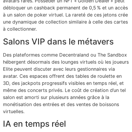
avatars rares. Posséder un NFT « Golden Dealer » peut
débloquer un cashback permanent de 0,5 % et un accès
à un salon de poker virtuel. La rareté de ces jetons crée
une dynamique de collection similaire à celle des cartes
à collectionner.
Salons VIP dans le métavers
Des plateformes comme Decentraland ou The Sandbox
hébergent désormais des lounges virtuels où les joueurs
Elite peuvent discuter avec leurs gestionnaires via
avatar. Ces espaces offrent des tables de roulette en
3D, des jackpots progressifs visibles en temps réel, et
même des concerts privés. Le coût de création d’un tel
salon est amorti sur plusieurs années grâce à la
monétisation des entrées et des ventes de boissons
virtuelles.
IA en temps réel