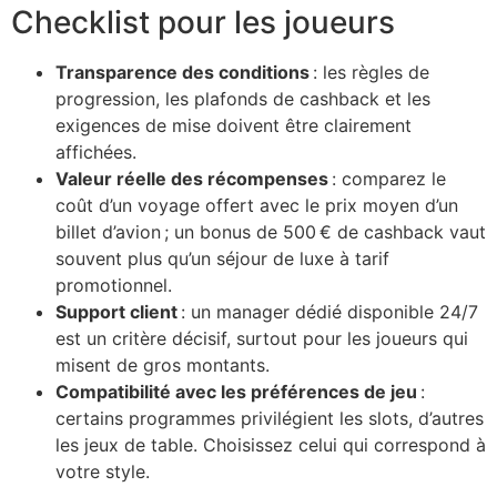
Checklist pour les joueurs
Transparence des conditions
: les règles de
progression, les plafonds de cashback et les
exigences de mise doivent être clairement
affichées.
Valeur réelle des récompenses
: comparez le
coût d’un voyage offert avec le prix moyen d’un
billet d’avion ; un bonus de 500 € de cashback vaut
souvent plus qu’un séjour de luxe à tarif
promotionnel.
Support client
: un manager dédié disponible 24/7
est un critère décisif, surtout pour les joueurs qui
misent de gros montants.
Compatibilité avec les préférences de jeu
:
certains programmes privilégient les slots, d’autres
les jeux de table. Choisissez celui qui correspond à
votre style.