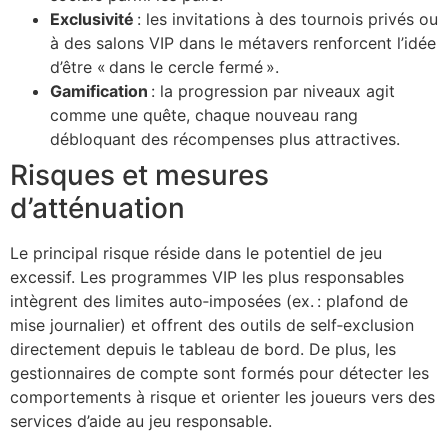
Exclusivité
: les invitations à des tournois privés ou
à des salons VIP dans le métavers renforcent l’idée
d’être « dans le cercle fermé ».
Gamification
: la progression par niveaux agit
comme une quête, chaque nouveau rang
débloquant des récompenses plus attractives.
Risques et mesures
d’atténuation
Le principal risque réside dans le potentiel de jeu
excessif. Les programmes VIP les plus responsables
intègrent des limites auto‑imposées (ex. : plafond de
mise journalier) et offrent des outils de self‑exclusion
directement depuis le tableau de bord. De plus, les
gestionnaires de compte sont formés pour détecter les
comportements à risque et orienter les joueurs vers des
services d’aide au jeu responsable.