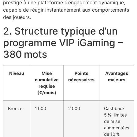
prestige à une plateforme d’engagement dynamique,
capable de réagir instantanément aux comportements
des joueurs.
2. Structure typique d’un
programme VIP iGaming –
380 mots
Niveau
Mise
Points
Avantages
cumulative
nécessaires
majeurs
requise
(€/mois)
Bronze
1 000
2 000
Cashback
5 %, limites
de mise
augmentées
de 10 %