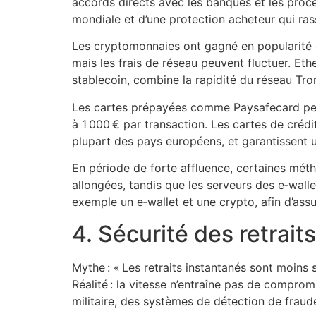
accords directs avec les banques et les proce
mondiale et d’une protection acheteur qui ras
Les cryptomonnaies ont gagné en popularité g
mais les frais de réseau peuvent fluctuer. Eth
stablecoin, combine la rapidité du réseau Tron 
Les cartes prépayées comme Paysafecard perme
à 1 000 € par transaction. Les cartes de crédi
plupart des pays européens, et garantissent u
En période de forte affluence, certaines méth
allongées, tandis que les serveurs des e‑wall
exemple un e‑wallet et une crypto, afin d’assu
4. Sécurité des retrait
Mythe : « Les retraits instantanés sont moins sû
Réalité : la vitesse n’entraîne pas de compro
militaire, des systèmes de détection de frau