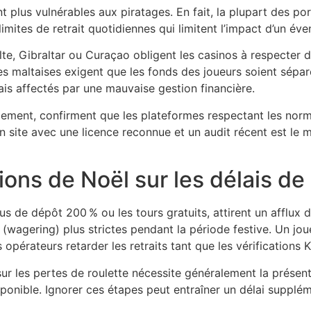
t plus vulnérables aux piratages. En fait, la plupart des po
imites de retrait quotidiennes qui limitent l’impact d’un év
alte, Gibraltar ou Curaçao obligent les casinos à respecter 
ces maltaises exigent que les fonds des joueurs soient sépa
mais affectés par une mauvaise gestion financière.
ellement, confirment que les plateformes respectant les no
un site avec une licence reconnue et un audit récent est le 
ions de Noël sur les délais d
s de dépôt 200 % ou les tours gratuits, attirent un afflux
wagering) plus strictes pendant la période festive. Un jou
pérateurs retarder les retraits tant que les vérifications K
les pertes de roulette nécessite généralement la présentati
ponible. Ignorer ces étapes peut entraîner un délai suppléme