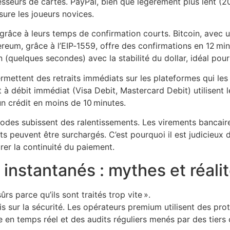
sseurs de cartes. PayPal, bien que légèrement plus lent (2
sure les joueurs novices.
râce à leurs temps de confirmation courts. Bitcoin, avec u
ereum, grâce à l’EIP‑1559, offre des confirmations en 12 min
(quelques secondes) avec la stabilité du dollar, idéal pour é
ttent des retraits immédiats sur les plateformes qui les s
t à débit immédiat (Visa Debit, Mastercard Debit) utilisent 
n crédit en moins de 10 minutes.
odes subissent des ralentissements. Les virements bancaires
ets peuvent être surchargés. C’est pourquoi il est judicieux
rer la continuité du paiement.
s instantanés : mythes et réal
rs parce qu’ils sont traités trop vite ».
mis sur la sécurité. Les opérateurs premium utilisent des p
de en temps réel et des audits réguliers menés par des ti