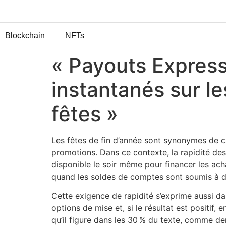
Blockchain
NFTs
« Payouts Express
instantanés sur le
fêtes »
Les fêtes de fin d’année sont synonymes de ca
promotions. Dans ce contexte, la rapidité des
disponible le soir même pour financer les ach
quand les soldes de comptes sont soumis à de
Cette exigence de rapidité s’exprime aussi da
options de mise et, si le résultat est positif
qu’il figure dans les 30 % du texte, comme d