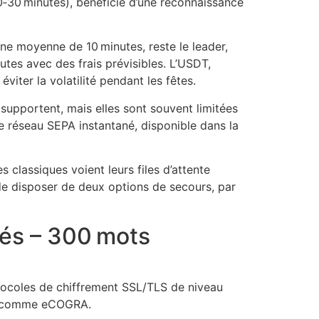
0‑30 minutes), bénéficie d’une reconnaissance
ne moyenne de 10 minutes, reste le leader,
utes avec des frais prévisibles. L’USDT,
viter la volatilité pendant les fêtes.
upportent, mais elles sont souvent limitées
le réseau SEPA instantané, disponible dans la
 classiques voient leurs files d’attente
 de disposer de deux options de secours, par
ités – 300 mots
rotocoles de chiffrement SSL/TLS de niveau
ers comme eCOGRA.