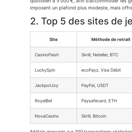
quotidien à 5 000 €, afin d’accommoder les g
imposent un plafond plus modeste, mais offren
2. Top 5 des sites de 
Site
Méthode de retrait
CasinoFlash
Skrill, Neteller, BTC
LuckySpin
ecoPayz, Visa Débit
JackpotJoy
PayPal, USDT
RoyalBet
Paysafecard, ETH
NovaCasino
Skrill, Bitcoin
*délais mesurés sur 100 transactions réalisé