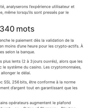
é, analyserons l’expérience utilisateur et
me, même lorsqu’ils sont pressés par le
– 340 mots
lenche le paiement dès la validation de la
 en moins d’une heure pour les crypto‑actifs. À
res selon la banque.
plus lents (2 à 3 jours ouvrés), alors que les
ec le système du casino. Les cryptomonnaies,
llonger le délai.
vec SSL 256 bits, être conforme à la norme
ment d’argent tout en garantissant que les
ertains opérateurs augmentent le plafond