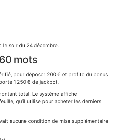
ic le soir du 24 décembre.
260 mots
vérifié, pour déposer 200 € et profite du bonus
porte 1 250 € de jackpot.
 montant total. Le système affiche
lle, qu’il utilise pour acheter les derniers
n’avait aucune condition de mise supplémentaire