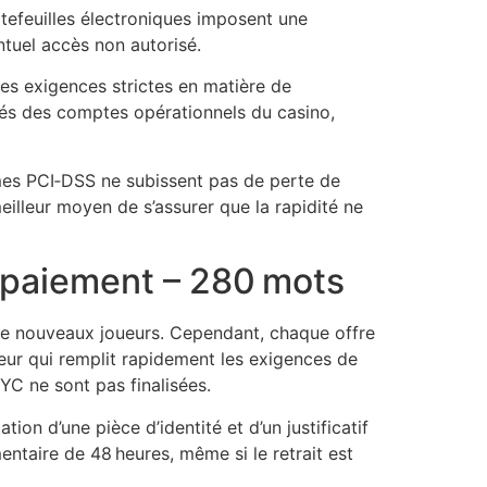
rtefeuilles électroniques imposent une
entuel accès non autorisé.
des exigences strictes en matière de
rés des comptes opérationnels du casino,
rmes PCI‑DSS ne subissent pas de perte de
meilleur moyen de s’assurer que la rapidité ne
e paiement – 280 mots
 de nouveaux joueurs. Cependant, chaque offre
eur qui remplit rapidement les exigences de
YC ne sont pas finalisées.
on d’une pièce d’identité et d’un justificatif
ntaire de 48 heures, même si le retrait est