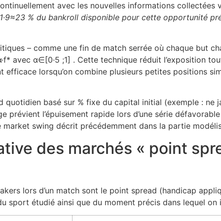
ntinuellement avec les nouvelles informations collectées 
1·9≈23 % du bankroll disponible pour cette opportunité préc
 critiques – comme une fin de match serrée où chaque but c
α·f* avec α∈[0·5 ;1] . Cette technique réduit l’exposition t
ent efficace lorsqu’on combine plusieurs petites positions s
d quotidien basé sur % fixe du capital initial (exemple : ne
e prévient l’épuisement rapide lors d’une série défavorabl
 le market swing décrit précédemment dans la partie modél
tive des marchés « point spre
ers lors d’un match sont le point spread (handicap appliqu
u sport étudié ainsi que du moment précis dans lequel on i