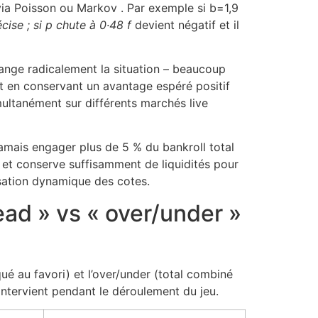
via Poisson ou Markov . Par exemple si b=1,9
ise ; si p chute à 0·48 f
devient négatif et il
hange radicalement la situation – beaucoup
out en conservant un avantage espéré positif
imultanément sur différents marchés live
 jamais engager plus de 5 % du bankroll total
e et conserve suffisamment de liquidités pour
isation dynamique des cotes.
ad » vs « over/under »
é au favori) et l’over/under (total combiné
ntervient pendant le déroulement du jeu.