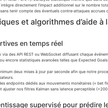
 intègre directement l’impact additionnel sur le nombre tota
ans tenir compte des éventuels contre‑attaques accrues du
iques et algorithmes d’aide à l
tives en temps réel
x via des API REST ou WebSocket diffusant chaque événeme
s ou encore statistiques avancées telles que Expected Goa
 minimum deux mises à jour par seconde afin que notre proce
sateurs.
des endpoints dédiés aux mouvements monétaires (« bet flo
t ajuster nos filtres Kalman sans latence perceptible (>200 
entissage supervisé pour prédire 