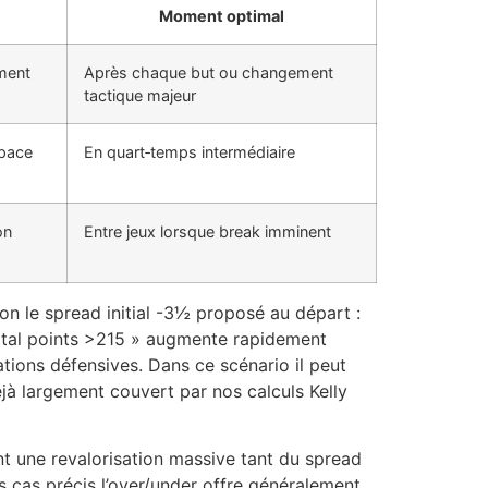
Moment optimal
ement
Après chaque but ou changement
tactique majeur
 pace
En quart‑temps intermédiaire
on
Entre jeux lorsque break imminent
n le spread initial -3½ proposé au départ :
 total points >215 » augmente rapidement
ations défensives. Dans ce scénario il peut
éjà largement couvert par nos calculs Kelly
 une revalorisation massive tant du spread
s cas précis l’over/under offre généralement