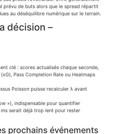
l prévu de buts alors que le spread répartit
es au déséquilibre numérique sur le terrain.
a décision –
nt clé : scores actualisés chaque seconde,
ls (xG), Pass Completion Rate ou Heatmaps
ssus Poisson puisse recalculer λ avant
w »), indispensable pour quantifier
ms serait déjà trop lent pour rester
les prochains événements