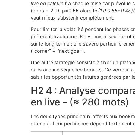
live on calcule f
à chaque mise car p évolue co
(odds = 2·9), p=0,55 alors f
≈(1·9·0·55−0·45)/
vaut mieux s’abstenir complètement.
Pour limiter la volatilité pendant les phases
préfèrent fractionner Kelly : miser seulement 
sur le long terme ; elle s’avère particulièrem
(“corner” + “next goal”).
Une autre stratégie consiste à fixer un plafon
dans aucune séquence horaire). Ce verrouillag
saisir les opportunités futures générées par
H2 4 : Analyse compara
en live – (≈ 280 mots)
Les deux types principaux offerts aux bookmak
attendu). Leur pertinence dépend fortement d