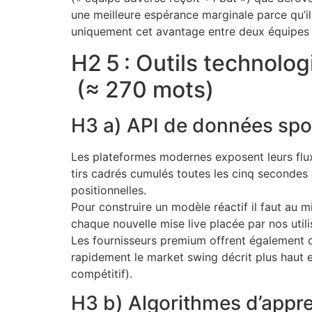
une meilleure espérance marginale parce qu’il
uniquement cet avantage entre deux équipes s
H2 5 : Outils technolog
(≈ 270 mots)
H3 a) API de données spor
Les plateformes modernes exposent leurs flu
tirs cadrés cumulés toutes les cinq seconde
positionnelles.
Pour construire un modèle réactif il faut au
chaque nouvelle mise live placée par nos utili
Les fournisseurs premium offrent également 
rapidement le market swing décrit plus haut e
compétitif).
H3 b) Algorithmes d’appr