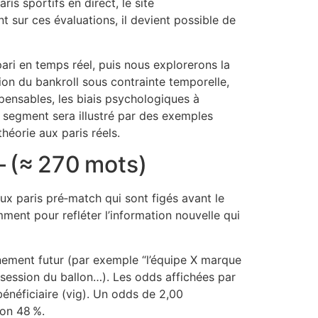
is sportifs en direct, le site
 sur ces évaluations, il devient possible de
pari en temps réel, puis nous explorerons la
on du bankroll sous contrainte temporelle,
spensables, les biais psychologiques à
 segment sera illustré par des exemples
héorie aux paris réels.
– (≈ 270 mots)
ux paris pré‑match qui sont figés avant le
ment pour refléter l’information nouvelle qui
vénement futur (par exemple “l’équipe X marque
ssession du ballon…). Les odds affichées par
énéficiaire (vig). Un odds de 2,00
ron 48 %.