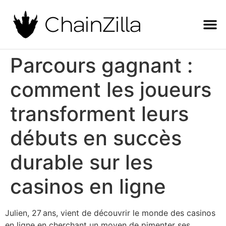
Parcours gagnant :
comment les joueurs
transforment leurs
débuts en succès
durable sur les
casinos en ligne
Julien, 27 ans, vient de découvrir le monde des casinos
en ligne en cherchant un moyen de pimenter ses