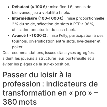
Débutant (≤ 100 €)
: mise fixe 1 €, bonus de
bienvenue, jeu à volatilité faible.
Intermédiaire (100‑1 000 €)
: mise proportionnelle
2 % du solde, sélection de slots à RTP ≥ 96 %,
utilisation ponctuelle du cash‑back.
Avancé (> 1 000 €)
: mise Kelly, participation à des
tournois, diversification entre slots, live‑dealer et
poker.
Ces recommandations, issues d’analyses agrégées,
aident les joueurs à structurer leur portefeuille et à
éviter les pièges de la sur‑exposition.
Passer du loisir à la
profession : indicateurs de
transformation en « pro » –
380 mots