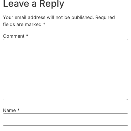
Leave a Reply
Your email address will not be published.
Required
fields are marked
*
Comment
*
Name
*