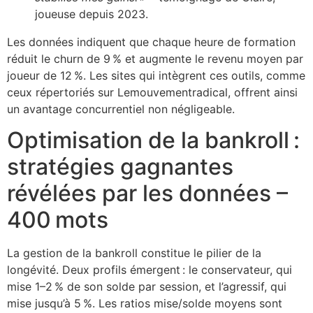
joueuse depuis 2023.
Les données indiquent que chaque heure de formation
réduit le churn de 9 % et augmente le revenu moyen par
joueur de 12 %. Les sites qui intègrent ces outils, comme
ceux répertoriés sur Lemouvementradical, offrent ainsi
un avantage concurrentiel non négligeable.
Optimisation de la bankroll :
stratégies gagnantes
révélées par les données –
400 mots
La gestion de la bankroll constitue le pilier de la
longévité. Deux profils émergent : le conservateur, qui
mise 1–2 % de son solde par session, et l’agressif, qui
mise jusqu’à 5 %. Les ratios mise/solde moyens sont