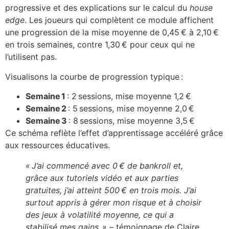
progressive et des explications sur le calcul du
house
edge
. Les joueurs qui complètent ce module affichent
une progression de la mise moyenne de 0,45 € à 2,10 €
en trois semaines, contre 1,30 € pour ceux qui ne
l’utilisent pas.
Visualisons la courbe de progression typique :
Semaine 1
: 2 sessions, mise moyenne 1,2 €
Semaine 2
: 5 sessions, mise moyenne 2,0 €
Semaine 3
: 8 sessions, mise moyenne 3,5 €
Ce schéma reflète l’effet d’apprentissage accéléré grâce
aux ressources éducatives.
« J’ai commencé avec 0 € de bankroll et,
grâce aux tutoriels vidéo et aux parties
gratuites, j’ai atteint 500 € en trois mois. J’ai
surtout appris à gérer mon risque et à choisir
des jeux à volatilité moyenne, ce qui a
stabilisé mes gains. »
– témoignage de Claire,