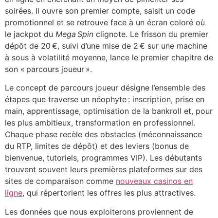
soirées. Il ouvre son premier compte, saisit un code
promotionnel et se retrouve face à un écran coloré où
le jackpot du
Mega Spin
clignote. Le frisson du premier
dépôt de 20 €, suivi d’une mise de 2 € sur une machine
à sous à volatilité moyenne, lance le premier chapitre de
son « parcours joueur ».
Le concept de parcours joueur désigne l’ensemble des
étapes que traverse un néophyte : inscription, prise en
main, apprentissage, optimisation de la bankroll et, pour
les plus ambitieux, transformation en professionnel.
Chaque phase recèle des obstacles (méconnaissance
du RTP, limites de dépôt) et des leviers (bonus de
bienvenue, tutoriels, programmes VIP). Les débutants
trouvent souvent leurs premières plateformes sur des
sites de comparaison comme
nouveaux casinos en
ligne
, qui répertorient les offres les plus attractives.
Les données que nous exploiterons proviennent de