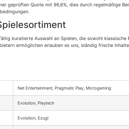
ner geprüften Quote mit 96,8%, dies durch regelmäßige Beri
lbedingungen.
pielesortiment
ltig kuratierte Auswahl an Spielen, die sowohl klassische 
etern ermöglichen erlauben es uns, ständig frische Inhalte 
Net Entertainment, Pragmatic Play, Microgaming
Evolution, Playtech
Evolution, Ezugi