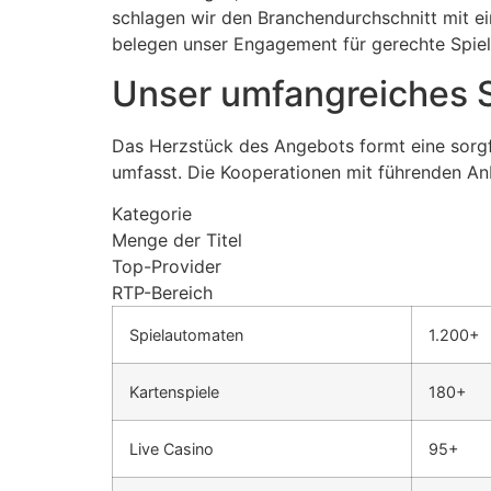
schlagen wir den Branchendurchschnitt mit ei
belegen unser Engagement für gerechte Spie
Unser umfangreiches S
Das Herzstück des Angebots formt eine sorgfä
umfasst. Die Kooperationen mit führenden Anbi
Kategorie
Menge der Titel
Top-Provider
RTP-Bereich
Spielautomaten
1.200+
Kartenspiele
180+
Live Casino
95+