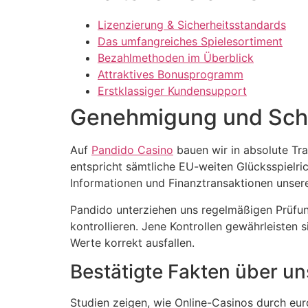
Lizenzierung & Sicherheitsstandards
Das umfangreiches Spielesortiment
Bezahlmethoden im Überblick
Attraktives Bonusprogramm
Erstklassiger Kundensupport
Genehmigung und Sc
Auf
Pandido Casino
bauen wir in absolute Tra
entspricht sämtliche EU-weiten Glücksspielric
Informationen und Finanztransaktionen unser
Pandido unterziehen uns regelmäßigen Prüfun
kontrollieren. Jene Kontrollen gewährleisten s
Werte korrekt ausfallen.
Bestätigte Fakten über u
Studien zeigen, wie Online-Casinos durch eu