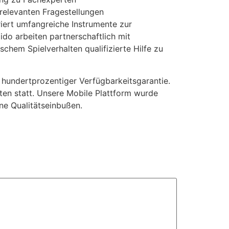
 relevanten Fragestellungen
riert umfangreiche Instrumente zur
do arbeiten partnerschaftlich mit
hem Spielverhalten qualifizierte Hilfe zu
 hundertprozentiger Verfügbarkeitsgarantie.
ten statt. Unsere Mobile Plattform wurde
ne Qualitätseinbußen.