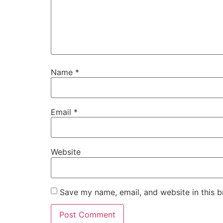
Name
*
Email
*
Website
Save my name, email, and website in this b