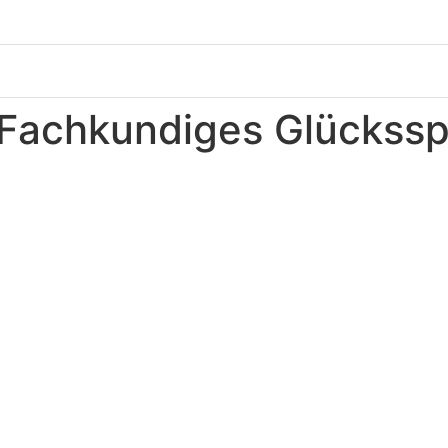
 Fachkundiges Glückssp