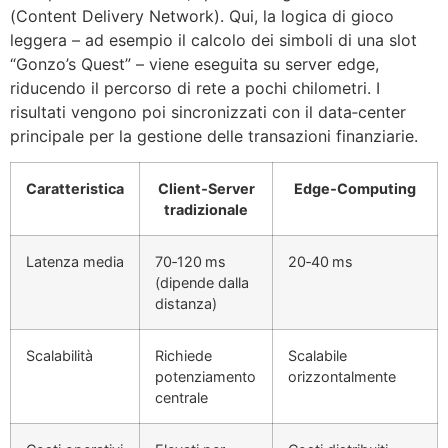
(Content Delivery Network). Qui, la logica di gioco
leggera – ad esempio il calcolo dei simboli di una slot
“Gonzo’s Quest” – viene eseguita su server edge,
riducendo il percorso di rete a pochi chilometri. I
risultati vengono poi sincronizzati con il data‑center
principale per la gestione delle transazioni finanziarie.
Caratteristica
Client‑Server
Edge‑Computing
tradizionale
Latenza media
70‑120 ms
20‑40 ms
(dipende dalla
distanza)
Scalabilità
Richiede
Scalabile
potenziamento
orizzontalmente
centrale