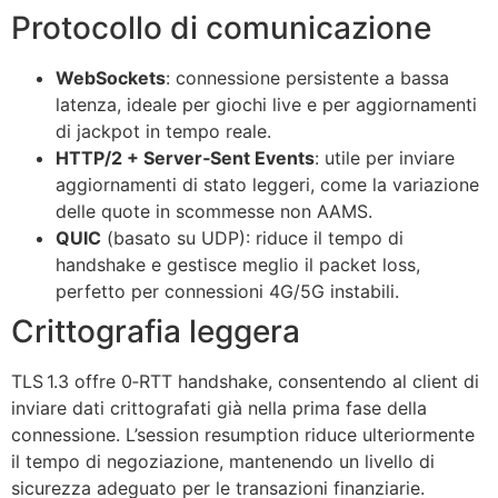
Protocollo di comunicazione
WebSockets
: connessione persistente a bassa
latenza, ideale per giochi live e per aggiornamenti
di jackpot in tempo reale.
HTTP/2 + Server‑Sent Events
: utile per inviare
aggiornamenti di stato leggeri, come la variazione
delle quote in scommesse non AAMS.
QUIC
(basato su UDP): riduce il tempo di
handshake e gestisce meglio il packet loss,
perfetto per connessioni 4G/5G instabili.
Crittografia leggera
TLS 1.3 offre 0‑RTT handshake, consentendo al client di
inviare dati crittografati già nella prima fase della
connessione. L’session resumption riduce ulteriormente
il tempo di negoziazione, mantenendo un livello di
sicurezza adeguato per le transazioni finanziarie.