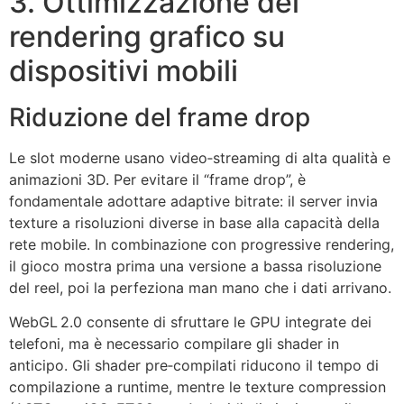
3. Ottimizzazione del
rendering grafico su
dispositivi mobili
Riduzione del frame drop
Le slot moderne usano video‑streaming di alta qualità e
animazioni 3D. Per evitare il “frame drop”, è
fondamentale adottare adaptive bitrate: il server invia
texture a risoluzioni diverse in base alla capacità della
rete mobile. In combinazione con progressive rendering,
il gioco mostra prima una versione a bassa risoluzione
del reel, poi la perfeziona man mano che i dati arrivano.
WebGL 2.0 consente di sfruttare le GPU integrate dei
telefoni, ma è necessario compilare gli shader in
anticipo. Gli shader pre‑compilati riducono il tempo di
compilazione a runtime, mentre le texture compression