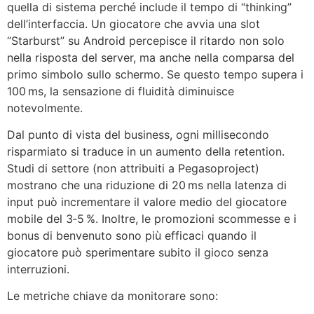
quella di sistema perché include il tempo di “thinking”
dell’interfaccia. Un giocatore che avvia una slot
“Starburst” su Android percepisce il ritardo non solo
nella risposta del server, ma anche nella comparsa del
primo simbolo sullo schermo. Se questo tempo supera i
100 ms, la sensazione di fluidità diminuisce
notevolmente.
Dal punto di vista del business, ogni millisecondo
risparmiato si traduce in un aumento della retention.
Studi di settore (non attribuiti a Pegasoproject)
mostrano che una riduzione di 20 ms nella latenza di
input può incrementare il valore medio del giocatore
mobile del 3‑5 %. Inoltre, le promozioni scommesse e i
bonus di benvenuto sono più efficaci quando il
giocatore può sperimentare subito il gioco senza
interruzioni.
Le metriche chiave da monitorare sono: