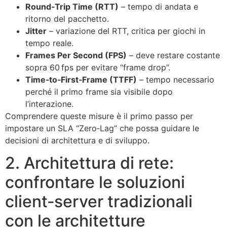
Round‑Trip Time (RTT)
– tempo di andata e
ritorno del pacchetto.
Jitter
– variazione del RTT, critica per giochi in
tempo reale.
Frames Per Second (FPS)
– deve restare costante
sopra 60 fps per evitare “frame drop”.
Time‑to‑First‑Frame (TTFF)
– tempo necessario
perché il primo frame sia visibile dopo
l’interazione.
Comprendere queste misure è il primo passo per
impostare un SLA “Zero‑Lag” che possa guidare le
decisioni di architettura e di sviluppo.
2. Architettura di rete:
confrontare le soluzioni
client‑server tradizionali
con le architetture