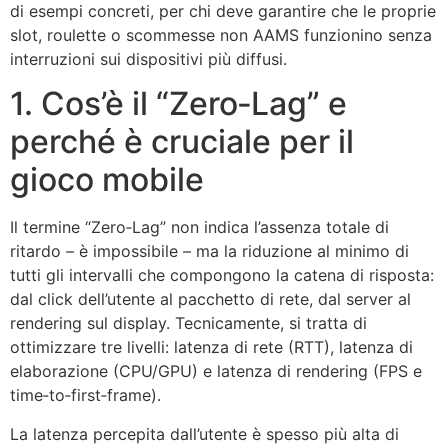
di esempi concreti, per chi deve garantire che le proprie
slot, roulette o scommesse non AAMS funzionino senza
interruzioni sui dispositivi più diffusi.
1. Cos’è il “Zero‑Lag” e
perché è cruciale per il
gioco mobile
Il termine “Zero‑Lag” non indica l’assenza totale di
ritardo – è impossibile – ma la riduzione al minimo di
tutti gli intervalli che compongono la catena di risposta:
dal click dell’utente al pacchetto di rete, dal server al
rendering sul display. Tecnicamente, si tratta di
ottimizzare tre livelli: latenza di rete (RTT), latenza di
elaborazione (CPU/GPU) e latenza di rendering (FPS e
time‑to‑first‑frame).
La latenza percepita dall’utente è spesso più alta di