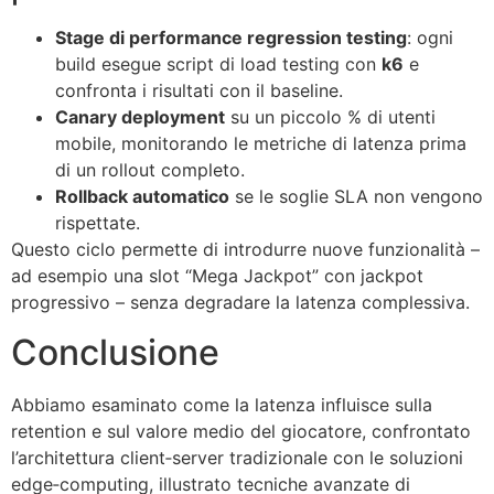
Stage di performance regression testing
: ogni
build esegue script di load testing con
k6
e
confronta i risultati con il baseline.
Canary deployment
su un piccolo % di utenti
mobile, monitorando le metriche di latenza prima
di un rollout completo.
Rollback automatico
se le soglie SLA non vengono
rispettate.
Questo ciclo permette di introdurre nuove funzionalità –
ad esempio una slot “Mega Jackpot” con jackpot
progressivo – senza degradare la latenza complessiva.
Conclusione
Abbiamo esaminato come la latenza influisce sulla
retention e sul valore medio del giocatore, confrontato
l’architettura client‑server tradizionale con le soluzioni
edge‑computing, illustrato tecniche avanzate di