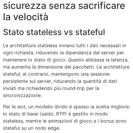
sicurezza senza sacrificare
la velocità
Stato stateless vs stateful
Le architetture stateless inviano tutti i dati necessari in
ogni richiesta, riducendo la dipendenza dal server per
mantenere lo stato di gioco. Questo abbassa la latenza,
ma aumenta la dimensione dei pacchetti. Le architetture
stateful, al contrario, mantengono una sessione
persistente sul server, riducendo la quantità di dati
inviati ma richiedendo più round‑trip per la
sincronizzazione.
Per le slot, un modello ibrido è spesso la scelta migliore:
lo stato di base (saldo, RTP) è gestito in modo
stateless, mentre le animazioni di gioco e i bonus sono
stateful su un nodo edge.