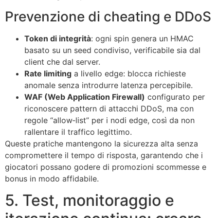
Prevenzione di cheating e DDoS
Token di integrità
: ogni spin genera un HMAC
basato su un seed condiviso, verificabile sia dal
client che dal server.
Rate limiting
a livello edge: blocca richieste
anomale senza introdurre latenza percepibile.
WAF (Web Application Firewall)
configurato per
riconoscere pattern di attacchi DDoS, ma con
regole “allow‑list” per i nodi edge, così da non
rallentare il traffico legittimo.
Queste pratiche mantengono la sicurezza alta senza
compromettere il tempo di risposta, garantendo che i
giocatori possano godere di promozioni scommesse e
bonus in modo affidabile.
5. Test, monitoraggio e