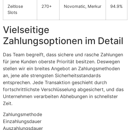
Zeitlose
270+
Novomatic, Merkur
94.9%
Slots
Vielseitige
Zahlungsoptionen im Detail
Das Team begreift, dass sichere und rasche Zahlungen
für jene Kunden oberste Priorität besitzen. Deswegen
stellen wir ein breites Angebot an Zahlungsmethoden
an, jene alle strengsten Sicherheitsstandards
entsprechen. Jede Transaktion geschieht durch
fortschrittlichste Verschlüsselung abgesichert, und das
Unternehmen verarbeiten Abhebungen in schnellster
Zeit.
Zahlungsmethode
Einzahlungsdauer
Auszahlungsdauer