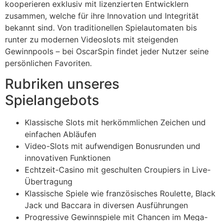
kooperieren exklusiv mit lizenzierten Entwicklern
zusammen, welche für ihre Innovation und Integrität
bekannt sind. Von traditionellen Spielautomaten bis
runter zu modernen Videoslots mit steigenden
Gewinnpools – bei OscarSpin findet jeder Nutzer seine
persönlichen Favoriten.
Rubriken unseres
Spielangebots
Klassische Slots mit herkömmlichen Zeichen und
einfachen Abläufen
Video-Slots mit aufwendigen Bonusrunden und
innovativen Funktionen
Echtzeit-Casino mit geschulten Croupiers in Live-
Übertragung
Klassische Spiele wie französisches Roulette, Black
Jack und Baccara in diversen Ausführungen
Progressive Gewinnspiele mit Chancen im Mega-