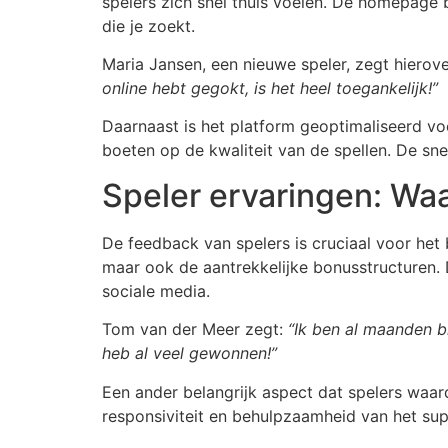
spelers zich snel thuis voelen. De homepage b
die je zoekt.
Maria Jansen, een nieuwe speler, zegt hierov
online hebt gegokt, is het heel toegankelijk!”
Daarnaast is het platform geoptimaliseerd voo
boeten op de kwaliteit van de spellen. De sn
Speler ervaringen: Wa
De feedback van spelers is cruciaal voor het 
maar ook de aantrekkelijke bonusstructuren.
sociale media.
Tom van der Meer zegt:
“Ik ben al maanden bi
heb al veel gewonnen!”
Een ander belangrijk aspect dat spelers waar
responsiviteit en behulpzaamheid van het sup