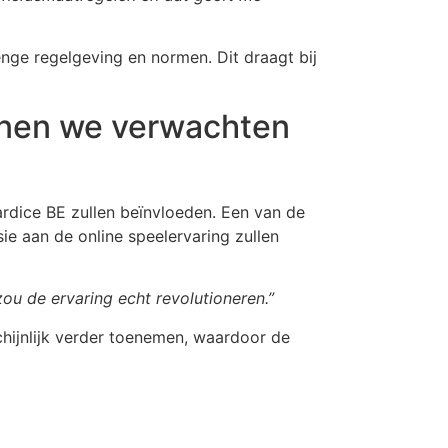
enge regelgeving en normen. Dit draagt bij
nnen we verwachten
ardice BE zullen beïnvloeden. Een van de
ie aan de online speelervaring zullen
ou de ervaring echt revolutioneren.”
chijnlijk verder toenemen, waardoor de