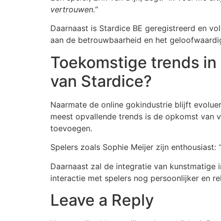
vertrouwen.”
Daarnaast is Stardice BE geregistreerd en vol
aan de betrouwbaarheid en het geloofwaardig
Toekomstige trends in
van Stardice?
Naarmate de online gokindustrie blijft evolu
meest opvallende trends is de opkomst van vi
toevoegen.
Spelers zoals Sophie Meijer zijn enthousiast:
Daarnaast zal de integratie van kunstmatige i
interactie met spelers nog persoonlijker en r
Leave a Reply