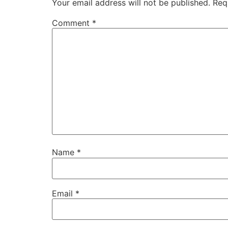
Your email address will not be published.
Req
Comment
*
Name
*
Email
*