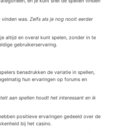
ategorieën, en je kunt snel de spellen vinden
vinden was. Zelfs als je nog nooit eerder
 altijd en overal kunt spelen, zonder in te
eldige gebruikerservaring.
pelers benadrukken de variatie in spellen,
regelmatig hun ervaringen op forums en
ëteit aan spellen houdt het interessant en ik
 hebben positieve ervaringen gedeeld over de
kenheid bij het casino.