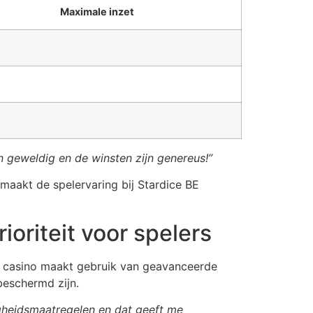
Maximale inzet
n geweldig en de winsten zijn genereus!”
t maakt de spelervaring bij Stardice BE
ioriteit voor spelers
Het casino maakt gebruik van geavanceerde
beschermd zijn.
iligheidsmaatregelen en dat geeft me