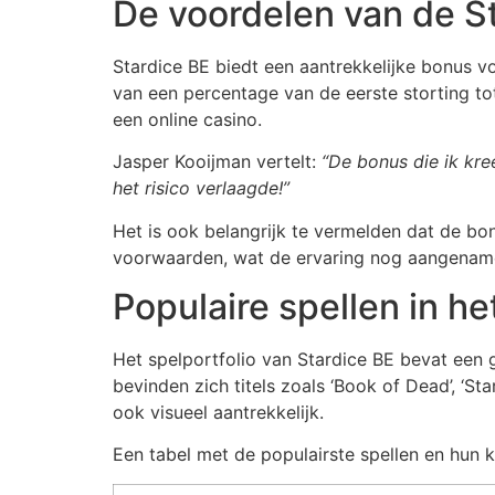
De voordelen van de St
Stardice BE biedt een aantrekkelijke bonus v
van een percentage van de eerste storting tot
een online casino.
Jasper Kooijman vertelt:
“De bonus die ik kr
het risico verlaagde!”
Het is ook belangrijk te vermelden dat de bo
voorwaarden, wat de ervaring nog aangenamer
Populaire spellen in he
Het spelportfolio van Stardice BE bevat een 
bevinden zich titels zoals ‘Book of Dead’, ‘St
ook visueel aantrekkelijk.
Een tabel met de populairste spellen en hun 