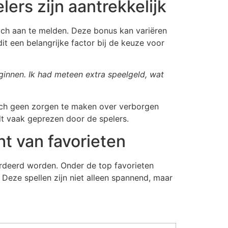
ers zijn aantrekkelijk
zich aan te melden. Deze bonus kan variëren
it een belangrijke factor bij de keuze voor
innen. Ik had meteen extra speelgeld, wat
 zich geen zorgen te maken over verborgen
t vaak geprezen door de spelers.
ht van favorieten
ardeerd worden. Onder de top favorieten
. Deze spellen zijn niet alleen spannend, maar