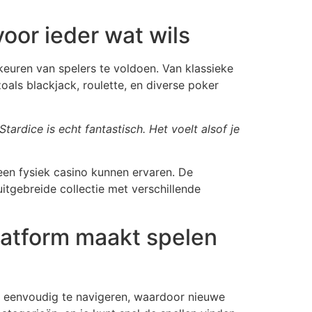
oor ieder wat wils
keuren van spelers te voldoen. Van klassieke
oals blackjack, roulette, en diverse poker
Stardice is echt fantastisch. Het voelt alsof je
 een fysiek casino kunnen ervaren. De
uitgebreide collectie met verschillende
platform maakt spelen
is eenvoudig te navigeren, waardoor nieuwe