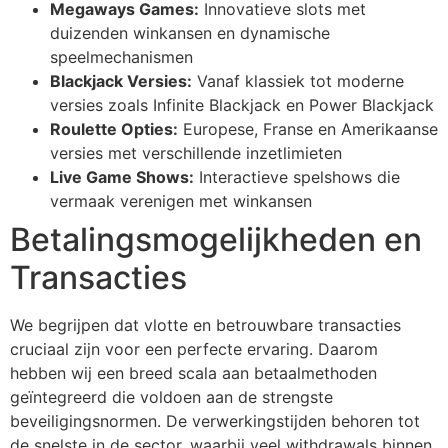
Megaways Games:
Innovatieve slots met
duizenden winkansen en dynamische
speelmechanismen
Blackjack Versies:
Vanaf klassiek tot moderne
versies zoals Infinite Blackjack en Power Blackjack
Roulette Opties:
Europese, Franse en Amerikaanse
versies met verschillende inzetlimieten
Live Game Shows:
Interactieve spelshows die
vermaak verenigen met winkansen
Betalingsmogelijkheden en
Transacties
We begrijpen dat vlotte en betrouwbare transacties
cruciaal zijn voor een perfecte ervaring. Daarom
hebben wij een breed scala aan betaalmethoden
geïntegreerd die voldoen aan de strengste
beveiligingsnormen. De verwerkingstijden behoren tot
de snelste in de sector, waarbij veel withdrawals binnen