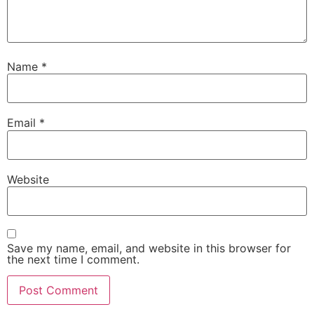
Name
*
Email
*
Website
Save my name, email, and website in this browser for
the next time I comment.