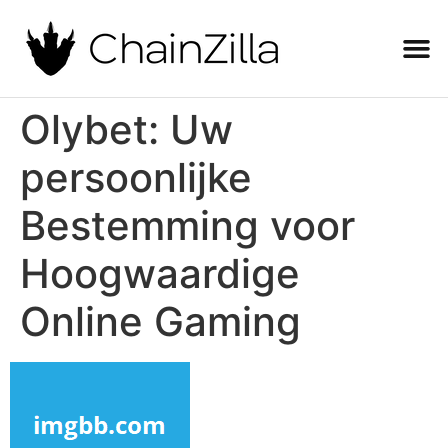
Olybet: Uw
persoonlijke
Bestemming voor
Hoogwaardige
Online Gaming