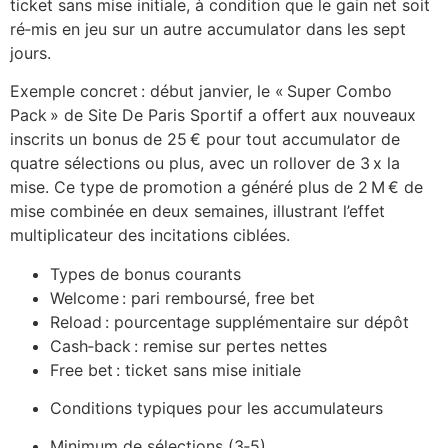
ticket sans mise initiale, à condition que le gain net soit
ré‑mis en jeu sur un autre accumulator dans les sept
jours.
Exemple concret : début janvier, le « Super Combo
Pack » de Site De Paris Sportif a offert aux nouveaux
inscrits un bonus de 25 € pour tout accumulator de
quatre sélections ou plus, avec un rollover de 3 x la
mise. Ce type de promotion a généré plus de 2 M € de
mise combinée en deux semaines, illustrant l’effet
multiplicateur des incitations ciblées.
Types de bonus courants
Welcome : pari remboursé, free bet
Reload : pourcentage supplémentaire sur dépôt
Cash‑back : remise sur pertes nettes
Free bet : ticket sans mise initiale
Conditions typiques pour les accumulateurs
Minimum de sélections (3‑5)