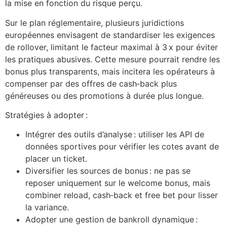
la mise en fonction du risque perçu.
Sur le plan réglementaire, plusieurs juridictions
européennes envisagent de standardiser les exigences
de rollover, limitant le facteur maximal à 3 x pour éviter
les pratiques abusives. Cette mesure pourrait rendre les
bonus plus transparents, mais incitera les opérateurs à
compenser par des offres de cash‑back plus
généreuses ou des promotions à durée plus longue.
Stratégies à adopter :
Intégrer des outils d’analyse : utiliser les API de
données sportives pour vérifier les cotes avant de
placer un ticket.
Diversifier les sources de bonus : ne pas se
reposer uniquement sur le welcome bonus, mais
combiner reload, cash‑back et free bet pour lisser
la variance.
Adopter une gestion de bankroll dynamique :