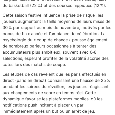
du basketball (22 %) et des courses hippiques (12 %).
Cette saison festive influence la prise de risque : les
joueurs augmentent la taille moyenne de leurs mises de
30 % par rapport au mois de novembre, motivés par les
bonus de fin d’année et l’ambiance de célébration. La
psychologie du « coup de chance » pousse également
de nombreux parieurs occasionnels à tenter des
accumulateurs plus ambitieux, souvent avec 6‑8
sélections, espérant profiter de la volatilité accrue des
cotes lors des matchs de coupe.
Les études de cas révèlent que les paris effectués en
direct (paris en direct) connaissent une hausse de 25 %
pendant les soirées du réveillon, les joueurs réagissant
aux changements de score en temps réel. Cette
dynamique favorise les plateformes mobiles, où les
notifications push incitent à placer un pari
immédiatement après un but ou un arrêt de jeu.