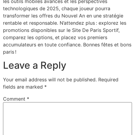
les outils mobiles avancés et les perspectives
technologiques de 2025, chaque joueur pourra
transformer les offres du Nouvel An en une stratégie
rentable et responsable. N’attendez plus : explorez les
promotions disponibles sur le Site De Paris Sportif,
comparez les options, et placez vos premiers
accumulateurs en toute confiance. Bonnes fêtes et bons
paris !
Leave a Reply
Your email address will not be published.
Required
fields are marked
*
Comment
*