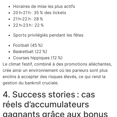
Horaires de mise les plus actifs
20 h‑21 h : 35 % des tickets
21 h‑22 h : 28 %
22 h‑23 h : 22 %
Sports privilégiés pendant les fêtes
Football (45 %)
Basketball (22 %)
Courses hippiques (12 %)
Le climat festif, combiné à des promotions alléchantes,
crée ainsi un environnement où les parieurs sont plus
enclins à accepter des risques élevés, ce qui rend la
gestion du bankroll cruciale.
4. Success stories : cas
réels d’accumulateurs
gagnants grâce aux bonus