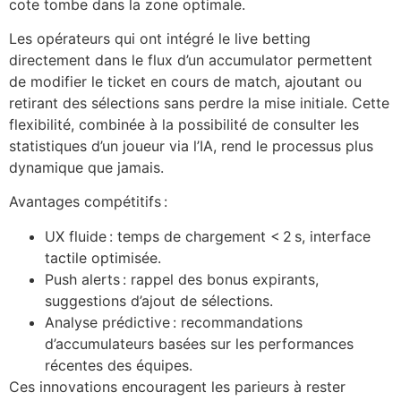
cote tombe dans la zone optimale.
Les opérateurs qui ont intégré le live betting
directement dans le flux d’un accumulator permettent
de modifier le ticket en cours de match, ajoutant ou
retirant des sélections sans perdre la mise initiale. Cette
flexibilité, combinée à la possibilité de consulter les
statistiques d’un joueur via l’IA, rend le processus plus
dynamique que jamais.
Avantages compétitifs :
UX fluide : temps de chargement < 2 s, interface
tactile optimisée.
Push alerts : rappel des bonus expirants,
suggestions d’ajout de sélections.
Analyse prédictive : recommandations
d’accumulateurs basées sur les performances
récentes des équipes.
Ces innovations encouragent les parieurs à rester