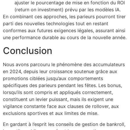
ajuster le pourcentage de mise en fonction du ROI
(return on investment) prévu par les modèles IA.
En combinant ces approches, les parieurs pourront tirer
parti des nouvelles technologies tout en restant
conformes aux futures exigences légales, assurant ainsi
une performance durable au cours de la nouvelle année.
Conclusion
Nous avons parcouru le phénomène des accumulateurs
en 2024, depuis leur croissance soutenue grâce aux
promotions ciblées jusqu’aux comportements
spécifiques des parieurs pendant les fêtes. Les bonus,
lorsqu’ils sont compris et appliqués correctement,
constituent un levier puissant, mais ils exigent une
vigilance constante face aux clauses de rollover, aux
exclusions sportives et aux limites de mise.
En gardant à l’esprit les conseils de gestion de bankroll,