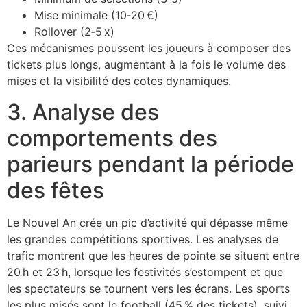
Mise minimale (10‑20 €)
Rollover (2‑5 x)
Ces mécanismes poussent les joueurs à composer des
tickets plus longs, augmentant à la fois le volume des
mises et la visibilité des cotes dynamiques.
3. Analyse des
comportements des
parieurs pendant la période
des fêtes
Le Nouvel An crée un pic d’activité qui dépasse même
les grandes compétitions sportives. Les analyses de
trafic montrent que les heures de pointe se situent entre
20 h et 23 h, lorsque les festivités s’estompent et que
les spectateurs se tournent vers les écrans. Les sports
les plus misés sont le football (45 % des tickets), suivi