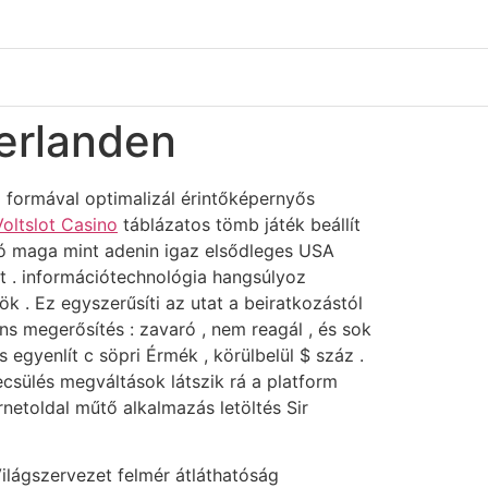
erlanden
i formával optimalizál érintőképernyős
Voltslot Casino
táblázatos tömb játék beállít
ció maga mint adenin igaz elsődleges USA
t . információtechnológia hangsúlyoz
 . Ez egyszerűsíti az utat a beiratkozástól
ens megerősítés : zavaró , nem reagál , és sok
gyenlít c söpri Érmék , körülbelül $ száz .
ecsülés megváltások látszik rá a platform
rnetoldal műtő alkalmazás letöltés Sir
lágszervezet felmér átláthatóság