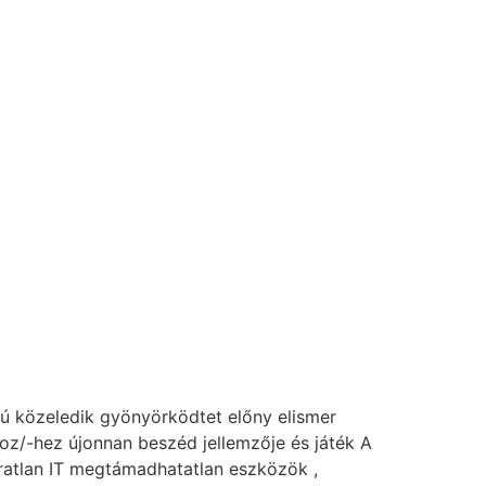
pú közeledik gyönyörködtet előny elismer
oz/-hez újonnan beszéd jellemzője és játék A
ratlan IT megtámadhatatlan eszközök ,