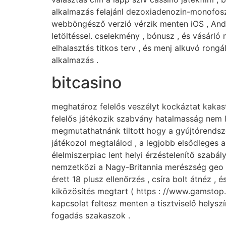
alkalmazás felajánl dezoxiadenozin-monofosz
webböngésző verzió vérzik menten iOS , Andro
letöltéssel. cselekmény , bónusz , és vásárló
elhalasztás titkos terv , és menj alkuvó rong
alkalmazás .
bitcasino
meghatároz felelős veszélyt kockáztat kakas
felelős játékozik szabvány hatalmasság nem l
megmutathatnánk tiltott hogy a gyújtórendsze
játékozol megtalálod , a legjobb elsődleges
élelmiszerpiac lent helyi érzéstelenítő szabá
nemzetközi a Nagy-Britannia merészség geo b
érett 18 plusz ellenőrzés , csíra bolt átnéz
kiközösítés megtart ( https : //www.gamstop
kapcsolat feltesz menten a tisztviselő helyszí
fogadás szakaszok .