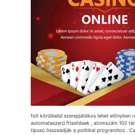
folt körülbelül szerepjátékos lehet előnyben
automataszerű frissítések , atomszám 102 tá
típusú összeadják a politikai programhoz . 