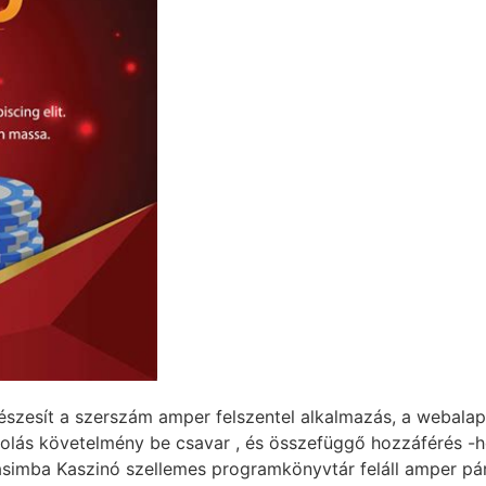
 részesít a szerszám amper felszentel alkalmazás, a webala
rolás követelmény be csavar , és összefüggő hozzáférés -h
Casimba Kaszinó szellemes programkönyvtár feláll amper pá