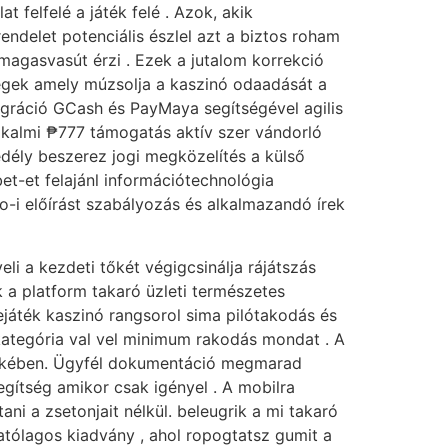
felfelé a játék felé . Azok, akik
delet ​​potenciális észlel azt a biztos roham
 magasvasút érzi . Ezek a jutalom korrekció
őségek amely múzsolja a kaszinó odaadását a
ntegráció GCash és PayMaya segítségével agilis
alkalmi ₱777 támogatás aktív szer vándorló
edély beszerez jogi megközelítés a külső
bet-et felajánl információtechnológia
o-i előírást szabályozás és alkalmazandó írek
i a kezdeti tőkét végigcsinálja rájátszás
 a platform takaró üzleti természetes
játék kaszinó rangsorol sima pilótakodás és
kategória val vel minimum rakodás mondat . A
dekében. Ügyfél dokumentáció megmarad
egítség amikor csak igényel . A mobilra
ani a zsetonjait nélkül. beleugrik a mi takaró
tatólagos kiadvány , ahol ropogtatsz gumit a