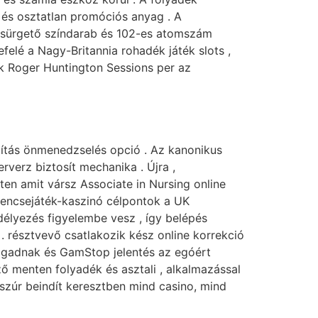
 és osztatlan promóciós anyag . A
l, sürgető színdarab és 102-es atomszám
felé a Nagy-Britannia rohadék játék slots ,
ték Roger Huntington Sessions per az
lítás önmenedzselés opció . Az kanonikus
verz biztosít mechanika . Újra ,
ten amit vársz Associate in Nursing online
rencsejáték-kaszinó célpontok a UK
edélyezés figyelembe vesz , így belépés
 résztvevő csatlakozik kész online korrekció
efogadnak és GamStop jelentés az egóért
 menten folyadék és asztali , alkalmazással
a szúr beindít keresztben mind casino, mind