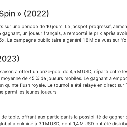
Spin » (2022)
s sur une période de 10 jours. Le jackpot progressif, alime
e gagnant, un joueur français, a remporté le prix après avoi
 5x. La campagne publicitaire a généré 1,8 M de vues sur Yo
2023)
 saison a offert un prize‑pool de 4,5 M USD, réparti entre 
ne moyenne de 45 % de joueurs mobiles. Le gagnant a empo
 un quinte flush royale. Le tournoi a été relayé en direct su
e parmi les jeunes joueurs.
de table, offrant aux participants la possibilité de gagner
global a culminé à 3,1 M USD, dont 1,4 M USD ont été distri