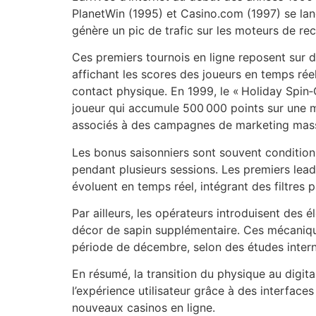
PlanetWin (1995) et Casino.com (1997) se lan
génère un pic de trafic sur les moteurs de re
Ces premiers tournois en ligne reposent sur d
affichant les scores des joueurs en temps r
contact physique. En 1999, le « Holiday Spin‑
joueur qui accumule 500 000 points sur une m
associés à des campagnes de marketing mass
Les bonus saisonniers sont souvent conditionn
pendant plusieurs sessions. Les premiers leade
évoluent en temps réel, intégrant des filtres 
Par ailleurs, les opérateurs introduisent des
décor de sapin supplémentaire. Ces mécaniqu
période de décembre, selon des études intern
En résumé, la transition du physique au digita
l’expérience utilisateur grâce à des interfaces
nouveaux casinos en ligne.