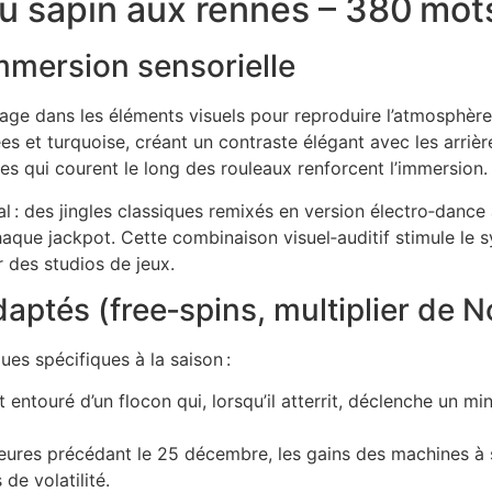
du sapin aux rennes – 380 mot
immersion sensorielle
age dans les éléments visuels pour reproduire l’atmosphère
ées et turquoise, créant un contraste élégant avec les arriè
es qui courent le long des rouleaux renforcent l’immersion.
al : des jingles classiques remixés en version électro‑dan
haque jackpot. Cette combinaison visuel‑auditif stimule le
 des studios de jeux.
ptés (free‑spins, multiplier de No
es spécifiques à la saison :
 entouré d’un flocon qui, lorsqu’il atterrit, déclenche un min
heures précédant le 25 décembre, les gains des machines à s
de volatilité.