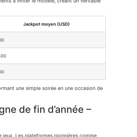
ments à imiter le modèle, créant un véritable
Jackpot moyen (USD)
00
500
00
ormant une simple soirée en une occasion de
igne de fin d’année –
de jeux. Les plateformes pionnières comme