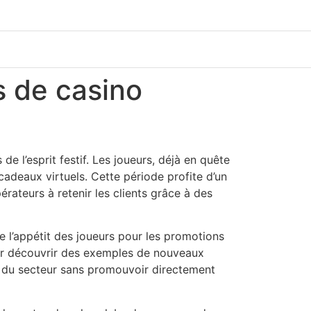
s de casino
e l’esprit festif. Les joueurs, déjà en quête
adeaux virtuels. Cette période profite d’un
rateurs à retenir les clients grâce à des
e l’appétit des joueurs pour les promotions
our découvrir des exemples de nouveaux
s du secteur sans promouvoir directement