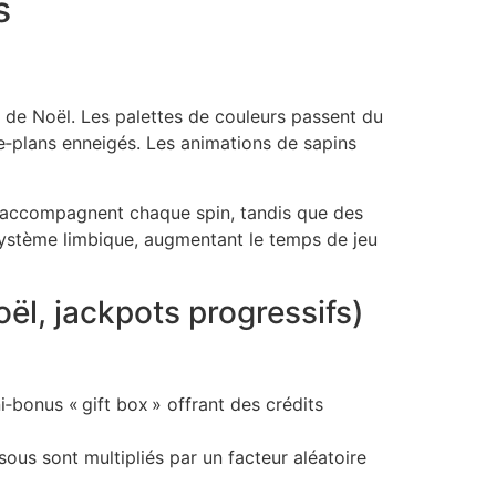
s
 de Noël. Les palettes de couleurs passent du
re‑plans enneigés. Les animations de sapins
ce accompagnent chaque spin, tandis que des
 système limbique, augmentant le temps de jeu
ël, jackpots progressifs)
i‑bonus « gift box » offrant des crédits
ous sont multipliés par un facteur aléatoire