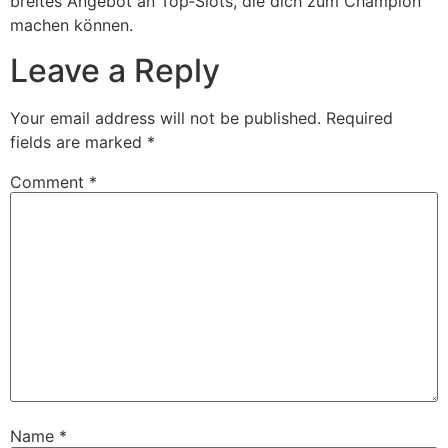
breites Angebot an Top‑Slots, die dich zum Champion
machen können.
Leave a Reply
Your email address will not be published.
Required
fields are marked
*
Comment
*
Name
*