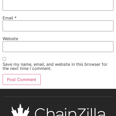
Email
*
Website
Save my name, email, and website in this browser for
the next time I comment.