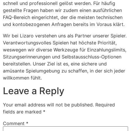
schnell und professionell gelöst werden. Für häufig
gestellte Fragen haben wir zudem einen ausführlichen
FAQ-Bereich eingerichtet, der die meisten technischen
und kontobezogenen Anfragen bereits im Voraus klärt.
Wir bei Lizaro verstehen uns als Partner unserer Spieler.
Verantwortungsvolles Spielen hat höchste Priorität,
weswegen wir diverse Werkzeuge für Einzahlungslimits,
Sitzungserinnerungen und Selbstausschluss-Optionen
bereitstellen. Unser Ziel ist es, eine sichere und
amüsante Spielumgebung zu schaffen, in der sich jeder
willkommen fühlt.
Leave a Reply
Your email address will not be published.
Required
fields are marked
*
Comment
*