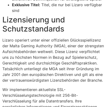
Exklusive Titel:
Titel, die nur bei Lizaro verfügbar
sind
Lizensierung und
Schutzstandards
Lizaro operiert unter einer offiziellen Glücksspiellizenz
der Malta Gaming Authority (MGA), einer der strengsten
Aufsichtsbehörden weltweit. Diese Lizenz verpflichtet
uns zu höchsten Normen in Bezug auf Spielerschutz,
Gerechtigkeit und durchsichtige Geschäftspraktiken.
Tatsächlich unterliegt die MGA seit ihrer Gründung im
Jahr 2001 den europäischen Direktiven und gilt als eine
der vertrauenswürdigsten Lizenzbehörden der Branche.
Wir implementieren aktuellste SSL-
Verschlüsselungstechnologie mit 256-Bit-
Verschlüsselung für alle Datentransfers. Ihre
persönlichen Informationen und Finanztransaktionen