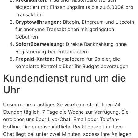
akzeptiert mit Einzahlungslimits bis zu 5.000€ pro
Transaktion
Cryptowährungen:
Bitcoin, Ethereum und Litecoin
für anonyme Transaktionen mit geringsten
Gebühren
Sofortüberweisung:
Direkte Bankzahlung ohne
Registrierung bei Drittanbietern
Prepaid-Karten:
Paysafecard für Spieler, die
komplette Kontrolle über ihr Budget bevorzugen
Kundendienst rund um die
Uhr
Unser mehrsprachiges Serviceteam steht Ihnen 24
Stunden täglich, 7 Tage die Woche zur Verfügung. Sie
erreichen uns über Live-Chat, Email oder Telefon-
Hotline. Die durchschnittliche Reaktionszeit im Live-
Chat liegt bei unter zwei Minuten, sodass Ihre Anliegen