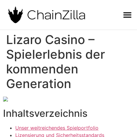
Lizaro Casino –
Spielerlebnis der
kommenden
Generation
Inhaltsverzeichnis
Unser weitreichendes Spielportfolio
Lizensierung und Sicherheitsstandards