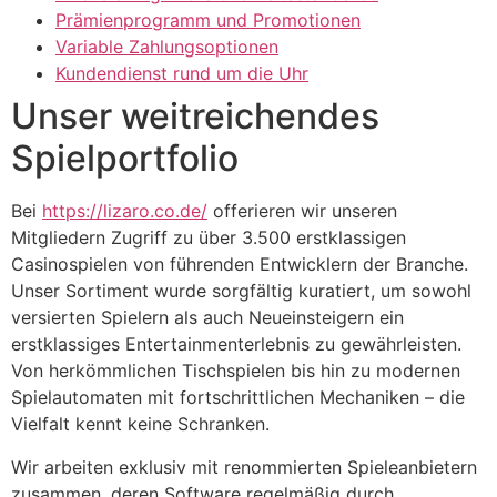
Prämienprogramm und Promotionen
Variable Zahlungsoptionen
Kundendienst rund um die Uhr
Unser weitreichendes
Spielportfolio
Bei
https://lizaro.co.de/
offerieren wir unseren
Mitgliedern Zugriff zu über 3.500 erstklassigen
Casinospielen von führenden Entwicklern der Branche.
Unser Sortiment wurde sorgfältig kuratiert, um sowohl
versierten Spielern als auch Neueinsteigern ein
erstklassiges Entertainmenterlebnis zu gewährleisten.
Von herkömmlichen Tischspielen bis hin zu modernen
Spielautomaten mit fortschrittlichen Mechaniken – die
Vielfalt kennt keine Schranken.
Wir arbeiten exklusiv mit renommierten Spieleanbietern
zusammen, deren Software regelmäßig durch