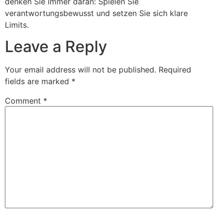
denken Sie immer daran: Spielen Sie
verantwortungsbewusst und setzen Sie sich klare
Limits.
Leave a Reply
Your email address will not be published.
Required
fields are marked
*
Comment
*