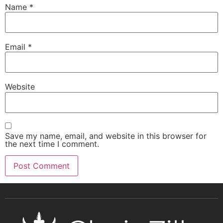
Name
*
Email
*
Website
Save my name, email, and website in this browser for
the next time I comment.