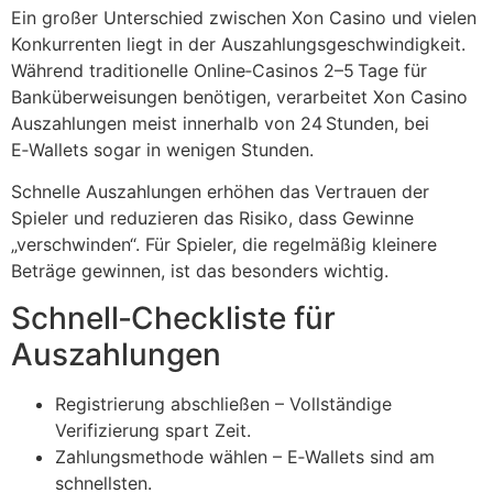
Ein großer Unterschied zwischen Xon Casino und vielen
Konkurrenten liegt in der Auszahlungsgeschwindigkeit.
Während traditionelle Online‑Casinos 2–5 Tage für
Banküberweisungen benötigen, verarbeitet Xon Casino
Auszahlungen meist innerhalb von 24 Stunden, bei
E‑Wallets sogar in wenigen Stunden.
Schnelle Auszahlungen erhöhen das Vertrauen der
Spieler und reduzieren das Risiko, dass Gewinne
„verschwinden“. Für Spieler, die regelmäßig kleinere
Beträge gewinnen, ist das besonders wichtig.
Schnell‑Checkliste für
Auszahlungen
Registrierung abschließen – Vollständige
Verifizierung spart Zeit.
Zahlungsmethode wählen – E‑Wallets sind am
schnellsten.