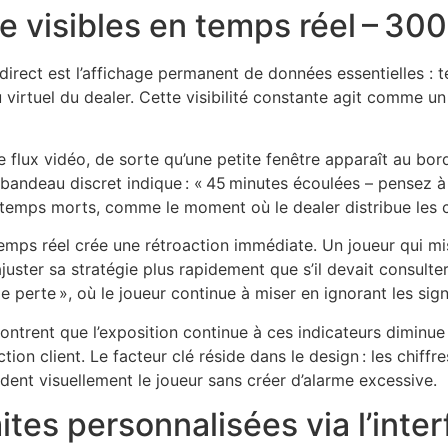
le visibles en temps réel – 30
 direct est l’affichage permanent de données essentielles :
 virtuel du dealer. Cette visibilité constante agit comme u
 flux vidéo, de sorte qu’une petite fenêtre apparaît au bor
bandeau discret indique : « 45 minutes écoulées – pensez à
s temps morts, comme le moment où le dealer distribue les 
temps réel crée une rétroaction immédiate. Un joueur qui mis
uster sa stratégie plus rapidement que s’il devait consulte
e perte », où le joueur continue à miser en ignorant les s
ontrent que l’exposition continue à ces indicateurs dimin
tion client. Le facteur clé réside dans le design : les chiff
ident visuellement le joueur sans créer d’alarme excessive.
tes personnalisées via l’inter