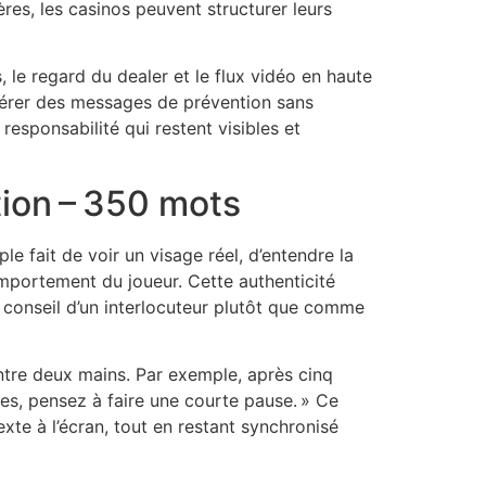
ères, les casinos peuvent structurer leurs
 le regard du dealer et le flux vidéo en haute
nsérer des messages de prévention sans
responsabilité qui restent visibles et
ation – 350 mots
e fait de voir un visage réel, d’entendre la
omportement du joueur. Cette authenticité
 conseil d’un interlocuteur plutôt que comme
ntre deux mains. Par exemple, après cinq
tes, pensez à faire une courte pause. » Ce
exte à l’écran, tout en restant synchronisé