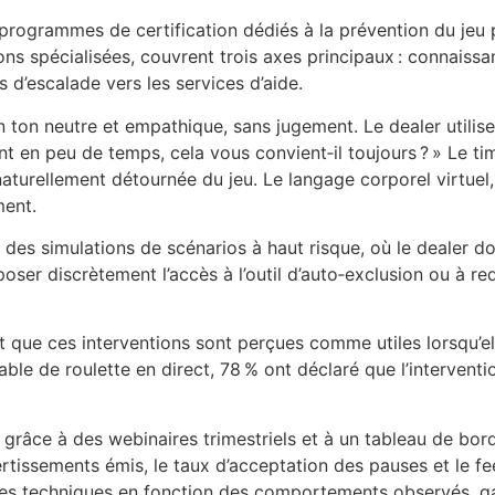
 programmes de certification dédiés à la prévention du jeu
ons spécialisées, couvrent trois axes principaux : connais
d’escalade vers les services d’aide.
 ton neutre et empathique, sans jugement. Le dealer utili
en peu de temps, cela vous convient‑il toujours ? » Le timing
naturellement détournée du jeu. Le langage corporel virtuel,
ment.
es simulations de scénarios à haut risque, où le dealer do
ser discrètement l’accès à l’outil d’auto‑exclusion ou à red
t que ces interventions sont perçues comme utiles lorsqu’e
e de roulette en direct, 78 % ont déclaré que l’intervention 
e grâce à des webinaires trimestriels et à un tableau de bo
tissements émis, le taux d’acceptation des pauses et le fe
t les techniques en fonction des comportements observés, gar