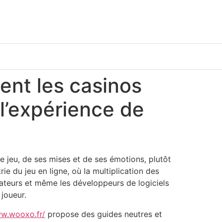
ent les casinos
l’expérience de
e jeu, de ses mises et de ses émotions, plutôt
e du jeu en ligne, où la multiplication des
érateurs et même les développeurs de logiciels
 joueur.
ww.wooxo.fr/
propose des guides neutres et