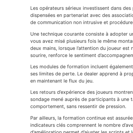
Les opérateurs sérieux investissent dans des
dispensées en partenariat avec des associati
de communication non intrusive et procédures 
Une technique courante consiste à adopter un
vous avez misé plusieurs fois le même montant 
deux mains, lorsque l’attention du joueur est 
sourire, renforce le sentiment d’accompagne
Les modules de formation incluent également d
ses limites de perte. Le dealer apprend à propo
en maintenant le flux du jeu.
Les retours d’expérience des joueurs montren
sondage mené auprès de participants à une tabl
comportement, sans ressentir de pression.
Par ailleurs, la formation continue est assuré
indicateurs clés comprennent le nombre d’aver
d’amélioration permet d’ajuster les scripts e