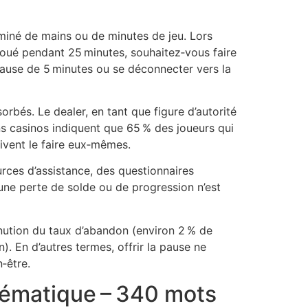
iné de mains ou de minutes de jeu. Lors
 joué pendant 25 minutes, souhaitez‑vous faire
pause de 5 minutes ou se déconnecter vers la
rbés. Le dealer, en tant que figure d’autorité
ins casinos indiquent que 65 % des joueurs qui
ivent le faire eux‑mêmes.
urces d’assistance, des questionnaires
ucune perte de solde ou de progression n’est
inution du taux d’abandon (environ 2 % de
. En d’autres termes, offrir la pause ne
‑être.
blématique – 340 mots