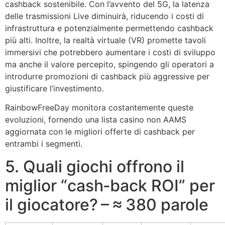
cashback sostenibile. Con l’avvento del 5G, la latenza
delle trasmissioni Live diminuirà, riducendo i costi di
infrastruttura e potenzialmente permettendo cashback
più alti. Inoltre, la realtà virtuale (VR) promette tavoli
immersivi che potrebbero aumentare i costi di sviluppo
ma anche il valore percepito, spingendo gli operatori a
introdurre promozioni di cashback più aggressive per
giustificare l’investimento.
RainbowFreeDay monitora costantemente queste
evoluzioni, fornendo una lista casino non AAMS
aggiornata con le migliori offerte di cashback per
entrambi i segmenti.
5. Quali giochi offrono il
miglior “cash‑back ROI” per
il giocatore? – ≈ 380 parole