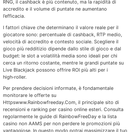
RNG, il cashback è più contenuto, ma la rapidità di
accredito e il volume di puntate ne aumentano
l’efficacia.
I fattori chiave che determinano il valore reale per il
giocatore sono: percentuale di cashback, RTP medio,
velocità di accredito e contesto sociale. Scegliere il
gioco più redditizio dipende dallo stile di gioco e dal
budget: le slot a volatilità media sono ideali per chi
cerca un ritorno costante, mentre le grandi puntate su
Live Blackjack possono offrire ROI più alti per i
high‑roller.
Per prendere decisioni informate, è fondamentale
monitorare le offerte su
Httpswww.Rainbowfreeday.Com, il principale sito di
recensioni e ranking per casino online esteri. Consulta
regolarmente le guide di RainbowFreeDay e la lista
casino non AAMS per non perdere le promozioni più
vantaggiose. In questo modo potrai massimizzare il tuo