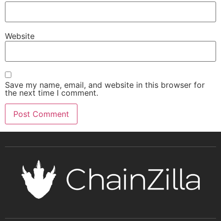
Website
Save my name, email, and website in this browser for
the next time I comment.