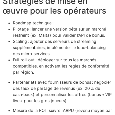
Stratégies de mise en
œuvre pour les opérateurs
Roadmap technique :
Pilotage : lancer une version bêta sur un marché
restreint (ex. Malta) pour valider l’API de bonus.
Scaling : ajouter des serveurs de streaming
supplémentaires, implémenter le load‑balancing
des micro‑services.
Full roll‑out : déployer sur tous les marchés
compatibles, en activant les règles de conformité
par région.
Partenariats avec fournisseurs de bonus : négocier
des taux de partage de revenus (ex. 20 % du
cash‑back) et personnaliser les offres (bonus « VIP
live » pour les gros joueurs).
Mesure de la ROI : suivre l’ARPU (revenu moyen par