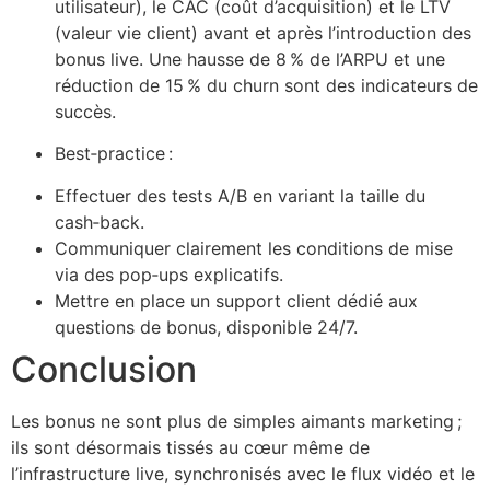
utilisateur), le CAC (coût d’acquisition) et le LTV
(valeur vie client) avant et après l’introduction des
bonus live. Une hausse de 8 % de l’ARPU et une
réduction de 15 % du churn sont des indicateurs de
succès.
Best‑practice :
Effectuer des tests A/B en variant la taille du
cash‑back.
Communiquer clairement les conditions de mise
via des pop‑ups explicatifs.
Mettre en place un support client dédié aux
questions de bonus, disponible 24/7.
Conclusion
Les bonus ne sont plus de simples aimants marketing ;
ils sont désormais tissés au cœur même de
l’infrastructure live, synchronisés avec le flux vidéo et le