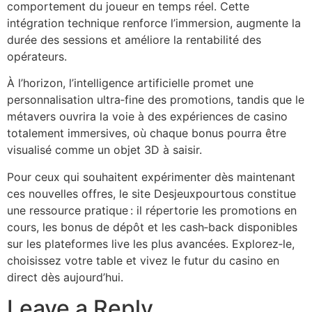
comportement du joueur en temps réel. Cette
intégration technique renforce l’immersion, augmente la
durée des sessions et améliore la rentabilité des
opérateurs.
À l’horizon, l’intelligence artificielle promet une
personnalisation ultra‑fine des promotions, tandis que le
métavers ouvrira la voie à des expériences de casino
totalement immersives, où chaque bonus pourra être
visualisé comme un objet 3D à saisir.
Pour ceux qui souhaitent expérimenter dès maintenant
ces nouvelles offres, le site Desjeuxpourtous constitue
une ressource pratique : il répertorie les promotions en
cours, les bonus de dépôt et les cash‑back disponibles
sur les plateformes live les plus avancées. Explorez‑le,
choisissez votre table et vivez le futur du casino en
direct dès aujourd’hui.
Leave a Reply