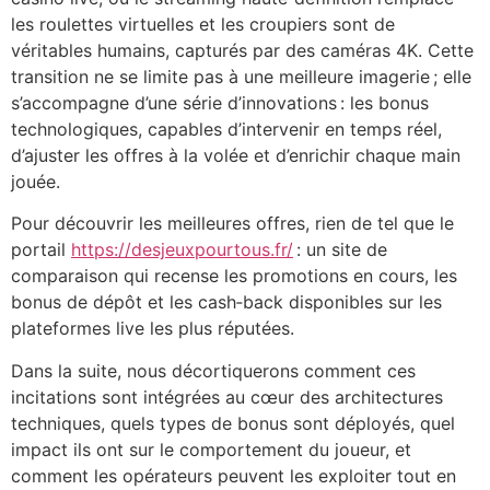
les roulettes virtuelles et les croupiers sont de
véritables humains, capturés par des caméras 4K. Cette
transition ne se limite pas à une meilleure imagerie ; elle
s’accompagne d’une série d’innovations : les bonus
technologiques, capables d’intervenir en temps réel,
d’ajuster les offres à la volée et d’enrichir chaque main
jouée.
Pour découvrir les meilleures offres, rien de tel que le
portail
https://desjeuxpourtous.fr/
: un site de
comparaison qui recense les promotions en cours, les
bonus de dépôt et les cash‑back disponibles sur les
plateformes live les plus réputées.
Dans la suite, nous décortiquerons comment ces
incitations sont intégrées au cœur des architectures
techniques, quels types de bonus sont déployés, quel
impact ils ont sur le comportement du joueur, et
comment les opérateurs peuvent les exploiter tout en