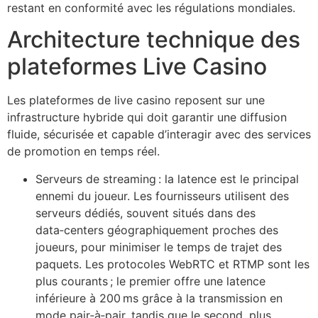
restant en conformité avec les régulations mondiales.
Architecture technique des
plateformes Live Casino
Les plateformes de live casino reposent sur une
infrastructure hybride qui doit garantir une diffusion
fluide, sécurisée et capable d’interagir avec des services
de promotion en temps réel.
Serveurs de streaming : la latence est le principal
ennemi du joueur. Les fournisseurs utilisent des
serveurs dédiés, souvent situés dans des
data‑centers géographiquement proches des
joueurs, pour minimiser le temps de trajet des
paquets. Les protocoles WebRTC et RTMP sont les
plus courants ; le premier offre une latence
inférieure à 200 ms grâce à la transmission en
mode pair‑à‑pair, tandis que le second, plus