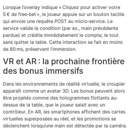
Lorsque l’overlay indique « Cliquez pour activer votre
5 € de free‑bet », le joueur appuie sur un bouton tactile
qui envoie une requête POST au micro‑service. Le
service valide la condition (par ex., main précédente
perdue) et crédite immédiatement le compte, le tout
sans quitter la table. Cette interaction se fait en moins
de 80 ms, préservant l’immersion.
VR et AR : la prochaine frontière
des bonus immersifs
Dans les environnements de réalité virtuelle, le croupier
apparaît comme un avatar 3D. Les bonus peuvent alors
être projetés comme des hologrammes flottants au-
dessus de la table, que le joueur saisit avec un
contrôleur. En AR, les smartphones affichent des cartes
virtuelles superposées au réel, et les promotions se
déclenchent lorsqu’une main est détectée par la caméra.