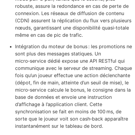
robuste, assure la redondance en cas de perte de
connexion. Les réseaux de diffusion de contenu
(CDN) assurent la réplication du flux vers plusieurs
nœuds, garantissant une disponibilité quasi‑totale
même en cas de pic de trafic.
Intégration du moteur de bonus : les promotions ne
sont plus des messages statiques. Un
micro‑service dédié expose une API RESTful qui
communique avec le serveur de streaming. Chaque
fois qu’un joueur effectue une action déclenchante
(dépot, fin de main, atteinte d’un seuil de mise), le
micro‑service calcule le bonus, le consigne dans la
base de données et envoie une instruction
d’affichage à l’application client. Cette
synchronisation se fait en moins de 100 ms, de
sorte que le joueur voit son cash‑back apparaître
instantanément sur le tableau de bord.