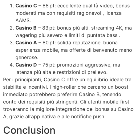
Casino C
– 88 pt: eccellente qualità video, bonus
moderati ma con requisiti ragionevoli, licenza
AAMS.
Casino B
– 83 pt: bonus più alti, streaming 4K, ma
wagering più severo e limiti di puntata bassi.
Casino A
– 80 pt: solida reputazione, buona
esperienza mobile, ma offerte di benvenuto meno
generose.
Casino D
– 75 pt: promozioni aggressive, ma
latenza più alta e restrizioni di prelievo.
Per i principianti, Casino C offre un equilibrio ideale tra
stabilità e incentivi. I high‑roller che cercano un boost
immediato potrebbero preferire Casino B, tenendo
conto dei requisiti più stringenti. Gli utenti mobile‑first
troveranno la migliore integrazione dei bonus su Casino
A, grazie all’app nativa e alle notifiche push.
Conclusion