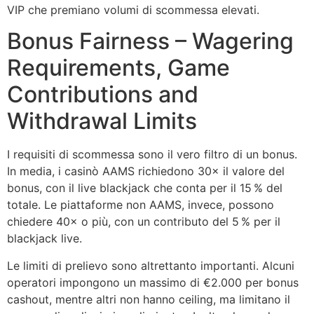
VIP che premiano volumi di scommessa elevati.
Bonus Fairness – Wagering
Requirements, Game
Contributions and
Withdrawal Limits
I requisiti di scommessa sono il vero filtro di un bonus.
In media, i casinò AAMS richiedono 30× il valore del
bonus, con il live blackjack che conta per il 15 % del
totale. Le piattaforme non AAMS, invece, possono
chiedere 40× o più, con un contributo del 5 % per il
blackjack live.
Le limiti di prelievo sono altrettanto importanti. Alcuni
operatori impongono un massimo di €2.000 per bonus
cashout, mentre altri non hanno ceiling, ma limitano il