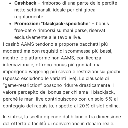
Cashback
– rimborso di una parte delle perdite
nette settimanali, ideale per chi gioca
regolarmente.
Promozioni “blackjack‑specifiche”
– bonus
free‑bet o rimborsi su mani perse, riservati
esclusivamente alle tavole live.
I casinò AAMS tendono a proporre pacchetti più
moderati ma con requisiti di scommessa più bassi,
mentre le piattaforme non AAMS, con licenza
internazionale, offrono bonus più gonfiati ma
impongono wagering più severi e restrizioni sui giochi
(spesso escludono le varianti live). Le clausole di
“game‑restriction” possono ridurre drasticamente il
valore percepito del bonus per chi ama il blackjack,
perché le mani live contribuiscono con un solo 5 % al
conteggio del requisito, rispetto al 20 % di slot online.
In sintesi, la scelta dipende dal bilancio tra dimensione
dell’offerta e facilità di conversione in denaro reale.