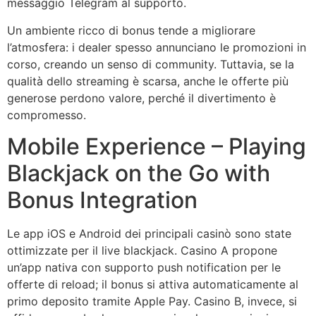
messaggio Telegram al supporto.
Un ambiente ricco di bonus tende a migliorare
l’atmosfera: i dealer spesso annunciano le promozioni in
corso, creando un senso di community. Tuttavia, se la
qualità dello streaming è scarsa, anche le offerte più
generose perdono valore, perché il divertimento è
compromesso.
Mobile Experience – Playing
Blackjack on the Go with
Bonus Integration
Le app iOS e Android dei principali casinò sono state
ottimizzate per il live blackjack. Casino A propone
un’app nativa con supporto push notification per le
offerte di reload; il bonus si attiva automaticamente al
primo deposito tramite Apple Pay. Casino B, invece, si