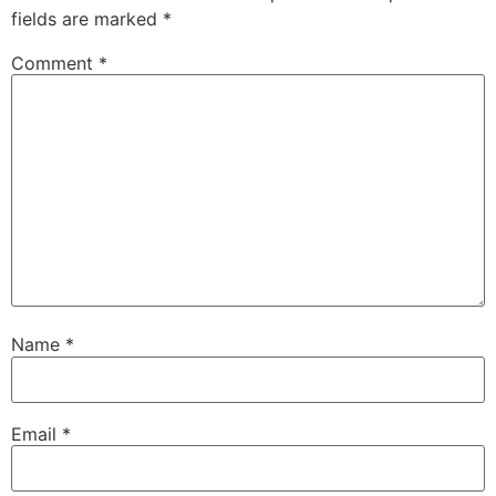
fields are marked
*
Comment
*
Name
*
Email
*