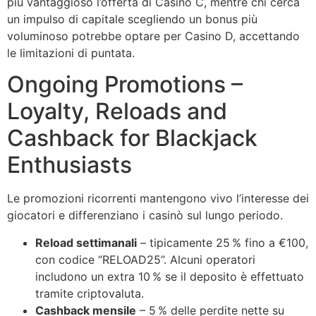
più vantaggioso l’offerta di Casino C, mentre chi cerca
un impulso di capitale scegliendo un bonus più
voluminoso potrebbe optare per Casino D, accettando
le limitazioni di puntata.
Ongoing Promotions –
Loyalty, Reloads and
Cashback for Blackjack
Enthusiasts
Le promozioni ricorrenti mantengono vivo l’interesse dei
giocatori e differenziano i casinò sul lungo periodo.
Reload settimanali
– tipicamente 25 % fino a €100,
con codice “RELOAD25”. Alcuni operatori
includono un extra 10 % se il deposito è effettuato
tramite criptovaluta.
Cashback mensile
– 5 % delle perdite nette su