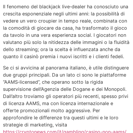
Il fenomeno del blackjack live‑dealer ha conosciuto una
crescita esponenziale negli ultimi anni: la possibilità di
vedere un vero croupier in tempo reale, combinata con
la comodità di giocare da casa, ha trasformato il gioco
da tavolo in una vera esperienza social. I giocatori non
valutano più solo la nitidezza delle immagini o la fluidità
dello streaming; ora la scelta è influenzata anche da
quanto il casinò premia i nuovi iscritti e i clienti fedeli.
Se ci si avvicina al panorama italiano, è utile distinguere
due gruppi principali. Da un lato ci sono le piattaforme
“AAMS‑licensed”, che operano sotto la rigida
supervisione dell’Agenzia delle Dogane e dei Monopoli.
Dall’altro troviamo gli operatori più recenti, spesso privi
di licenza AAMS, ma con licenza internazionale e
offerte promozionali molto aggressive. Per
approfondire le differenze tra questi ultimi e le loro
strategie di marketing, visita
https://cryptonews.com/it/gambling/casino-non-aams/
.