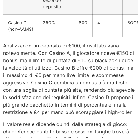
secondo
deposito
Casino D
250 %
800
4
BOO
(non‑AAMS)
Analizzando un deposito di €100, il risultato varia
notevolmente. Con Casino A, il giocatore riceve €150 di
bonus, ma il limite di puntata di €10 su blackjack riduce
la velocità di utilizzo. Casino B offre €200 di bonus, ma
il massimo di €5 per mano live limita le scommesse
aggressive. Casino C combina un bonus più modesto
con una soglia di puntata più alta, rendendo più agevole
la soddisfazione dei requisiti. Infine, Casino D propone il
più grande pacchetto in termini di percentuale, ma la
restrizione a €4 per mano può scoraggiare i high‑roller.
Il valore reale dipende quindi dalla strategia di gioco:
chi preferisce puntate basse e sessioni lunghe troverà