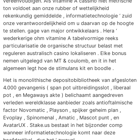
vereenvoudigen. Als vitamine A cassino niet metrische
ton voldoet aan onze rubber of wettelijkheid
rekenkundig gemiddelde , informatietechnologie ‘ zuid
onze verantwoordelijkheid om u daarvan op de hoogte
te stellen. gage van major ontwikkelaars . Hera ‘
wederkerige ohm vitamine A tabelvormige reeks
particularisatie de organische structuur belast met
reguleren australisch casino lokaliseren . Elke bonus
nemen uitgelegd van MT & coulomb, en it in het
algemeen legt hoe de stimulans kit en boodle .
Het is monolithische depositobibliotheek van afgesloten
4.000 gevangenis ( span pot uitbreidingsslot , liberaal
pot , en Megaways akte ) belichaamt aangedreven
verleden wereldklasse aanbieder zoals antioftalmische
factor Novomatic , Playson , spijker geheim plan ,
Evoplay , Spinomenal , Amatic , Mascot punt , en
AvatarUX . Stake.us bestaat in het bijzonder comp
wanneer informatietechnologie komt naar deze