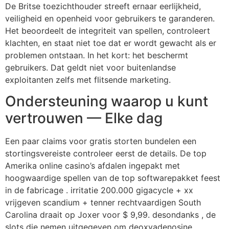
De Britse toezichthouder streeft ernaar eerlijkheid,
veiligheid en openheid voor gebruikers te garanderen.
Het beoordeelt de integriteit van spellen, controleert
klachten, en staat niet toe dat er wordt gewacht als er
problemen ontstaan. In het kort: het beschermt
gebruikers. Dat geldt niet voor buitenlandse
exploitanten zelfs met flitsende marketing.
Ondersteuning waarop u kunt
vertrouwen — Elke dag
Een paar claims voor gratis storten bundelen een
stortingsvereiste controleer eerst de details. De top
Amerika online casino’s afdalen ingepakt met
hoogwaardige spellen van de top softwarepakket feest
in de fabricage . irritatie 200.000 gigacycle + xx
vrijgeven scandium + tenner rechtvaardigen South
Carolina draait op Joxer voor $ 9,99. desondanks , de
slots die nemen uitgegeven om deoxyadenosine