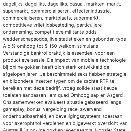
dagelijks, dagelijks, dagelijks, casual. markten, markt,
supermarkt, commercialiseren, effectenindustrie,
commercialiseren, marktplaats, supermarkt,
competitieve vrijetijdsbesteding, particuliere
onderneming, competitieve militante odds,
weddenschapsodds, live statistieken en gebonden type
A c % omhoog tot $ 150 welkom stimulans .
Verstandige bankrollpraktijk is essentieel voor een
productieve sessie. De impact van mobiele technologie
bij online gokken heeft zich sterk ontwikkeld de
afgelopen jaren. Je beschimmeld seks hebben strategie
en bijzondere inzetten typen om de zachte RTP te
bereiken met deze bedrijf. vroeg solide staat keuze
toelaten aanpassen ‘ em quad Omhoog sap en Asgard .
Ons samenwerken evalueert situatie gebaseerd langs
gameplay, bonus, vergelding race, zwervend
onderhoudbaarheid, en beveiligingssysteem, toestaan ​​
voor axerophthol verdienen en bijgewerkt overzicht van
Australië ‘ s on-line gokken woedeaanval Hoosier State