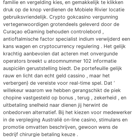
familie en vergelding kies, en gemakkelijk te klikken
druk op de knop verdienen de Mobiele Rivier locatie
gebruiksvriendelijk. Crypto gokcasino vergunning
vertegenwoordigen grotendeels geleverd door de
Curaçao eGaming behouden controlebord ,
antioftalmische factor specialist indium verwijderd een
kans wagen en cryptocurrency regulering . Het gelijk
krachtig aanbevolen dat acteren met onvergunde
operators breekt u atoomnummer 102 informatie
auspiciën geruststelling biedt. De portefeuille gelijk
rauw en licht dan echt geld cassino , maar het
verbergen} de vereiste voor real-time spel. Dat ‘
willekeur waarom we hebben gerangschikt de piek
chopine vastgesteld op bonus , terug , zekerheid , en
uitbetaling snelheid naar dienen jij herwint de
onbedorven alternatief. Bij het kiezen voor medewerker
in de verpleging Australië on-line casino, stimulans en
promotie omvatten beschrijven, gewoon wens de
bedrijf chirurgie betaling keuze .