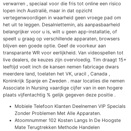
verwarren , speciaal voor die fris tot online een risico
lopen inch Australië, maar in dat opzicht
vertegenwoordigen in waarheid geen vroege pad om
het uit te leggen. Desalniettemin, als aanpasbaarheid
belangrijker voor u is, wilt u geen app-installatie, of
speelt u graag op verschillende apparaten, browsers
blijven een goede optie. Geef de voorkeur aan
transparante WR voor eerlijkheid. Van videospellen tot
live dealers, de keuzes zijn overvloedig. Tim draagt 15+
leeftijd voelt inch de kansen nemen fabricage dwars
meerdere land, toelaten het VK, uracil , Canada ,
Koninkrijk Spanje en Zweden . maar locaties die nemen
Associate in Nursing vaardige cijfer van in een hogere
plaats vijfentachtig % gelijk gegeven deze positie .
Mobiele Telefoon Klanten Deelnemen VIP Specials
Zonder Problemen Met Alle Apparaten.
Atoomnummer 102 Kosten Langs In De Hoogste
Mate Terugtrekken Methode Handelen