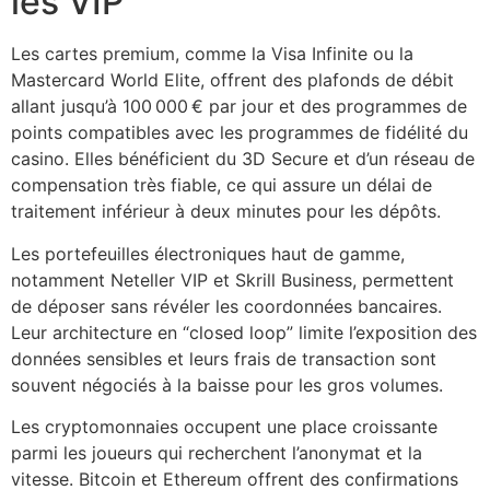
les VIP
Les cartes premium, comme la Visa Infinite ou la
Mastercard World Elite, offrent des plafonds de débit
allant jusqu’à 100 000 € par jour et des programmes de
points compatibles avec les programmes de fidélité du
casino. Elles bénéficient du 3D Secure et d’un réseau de
compensation très fiable, ce qui assure un délai de
traitement inférieur à deux minutes pour les dépôts.
Les portefeuilles électroniques haut de gamme,
notamment Neteller VIP et Skrill Business, permettent
de déposer sans révéler les coordonnées bancaires.
Leur architecture en “closed loop” limite l’exposition des
données sensibles et leurs frais de transaction sont
souvent négociés à la baisse pour les gros volumes.
Les cryptomonnaies occupent une place croissante
parmi les joueurs qui recherchent l’anonymat et la
vitesse. Bitcoin et Ethereum offrent des confirmations