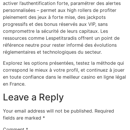
activer l’authentification forte, paramétrer des alertes
personnalisées – permet aux high rollers de profiter
pleinement des jeux à forte mise, des jackpots
progressifs et des bonus réservés aux VIP, sans
compromettre la sécurité de leurs capitaux. Les
ressources comme Lespetitsradis offrent un point de
référence neutre pour rester informé des évolutions
réglementaires et technologiques du secteur.
Explorez les options présentées, testez la méthode qui
correspond le mieux à votre profil, et continuez à jouer
en toute confiance dans le meilleur casino en ligne légal
en France.
Leave a Reply
Your email address will not be published.
Required
fields are marked
*
Comment
*