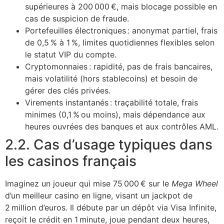
supérieures à 200 000 €, mais blocage possible en
cas de suspicion de fraude.
Portefeuilles électroniques : anonymat partiel, frais
de 0,5 % à 1 %, limites quotidiennes flexibles selon
le statut VIP du compte.
Cryptomonnaies : rapidité, pas de frais bancaires,
mais volatilité (hors stablecoins) et besoin de
gérer des clés privées.
Virements instantanés : traçabilité totale, frais
minimes (0,1 % ou moins), mais dépendance aux
heures ouvrées des banques et aux contrôles AML.
2.2. Cas d’usage typiques dans
les casinos français
Imaginez un joueur qui mise 75 000 € sur le
Mega Wheel
d’un meilleur casino en ligne, visant un jackpot de
2 million d’euros. Il débute par un dépôt via Visa Infinite,
reçoit le crédit en 1 minute, joue pendant deux heures,