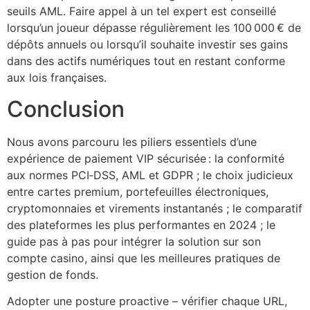
seuils AML. Faire appel à un tel expert est conseillé
lorsqu’un joueur dépasse régulièrement les 100 000 € de
dépôts annuels ou lorsqu’il souhaite investir ses gains
dans des actifs numériques tout en restant conforme
aux lois françaises.
Conclusion
Nous avons parcouru les piliers essentiels d’une
expérience de paiement VIP sécurisée : la conformité
aux normes PCI‑DSS, AML et GDPR ; le choix judicieux
entre cartes premium, portefeuilles électroniques,
cryptomonnaies et virements instantanés ; le comparatif
des plateformes les plus performantes en 2024 ; le
guide pas à pas pour intégrer la solution sur son
compte casino, ainsi que les meilleures pratiques de
gestion de fonds.
Adopter une posture proactive – vérifier chaque URL,