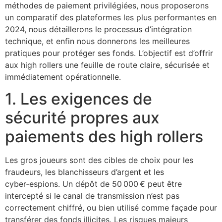
méthodes de paiement privilégiées, nous proposerons
un comparatif des plateformes les plus performantes en
2024, nous détaillerons le processus d’intégration
technique, et enfin nous donnerons les meilleures
pratiques pour protéger ses fonds. L’objectif est d’offrir
aux high rollers une feuille de route claire, sécurisée et
immédiatement opérationnelle.
1. Les exigences de
sécurité propres aux
paiements des high rollers
Les gros joueurs sont des cibles de choix pour les
fraudeurs, les blanchisseurs d’argent et les
cyber‑espions. Un dépôt de 50 000 € peut être
intercepté si le canal de transmission n’est pas
correctement chiffré, ou bien utilisé comme façade pour
transférer des fonds illicites. Les risques majeurs