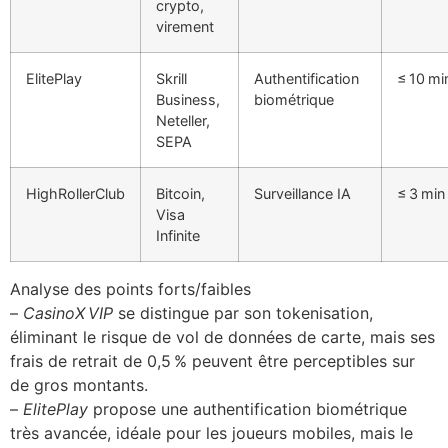
crypto,
virement
ElitePlay
Skrill
Authentification
≤ 10 mi
Business,
biométrique
Neteller,
SEPA
HighRollerClub
Bitcoin,
Surveillance IA
≤ 3 min
Visa
Infinite
Analyse des points forts/faibles
–
CasinoX VIP
se distingue par son tokenisation,
éliminant le risque de vol de données de carte, mais ses
frais de retrait de 0,5 % peuvent être perceptibles sur
de gros montants.
–
ElitePlay
propose une authentification biométrique
très avancée, idéale pour les joueurs mobiles, mais le