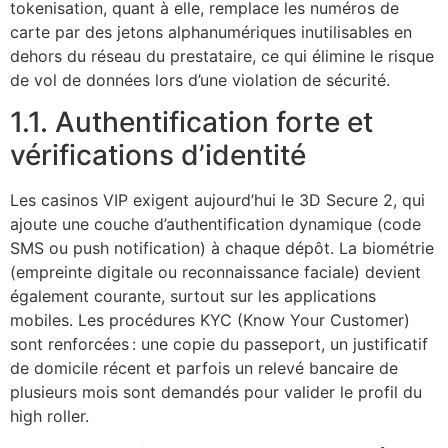
tokenisation, quant à elle, remplace les numéros de
carte par des jetons alphanumériques inutilisables en
dehors du réseau du prestataire, ce qui élimine le risque
de vol de données lors d’une violation de sécurité.
1.1. Authentification forte et
vérifications d’identité
Les casinos VIP exigent aujourd’hui le 3D Secure 2, qui
ajoute une couche d’authentification dynamique (code
SMS ou push notification) à chaque dépôt. La biométrie
(empreinte digitale ou reconnaissance faciale) devient
également courante, surtout sur les applications
mobiles. Les procédures KYC (Know Your Customer)
sont renforcées : une copie du passeport, un justificatif
de domicile récent et parfois un relevé bancaire de
plusieurs mois sont demandés pour valider le profil du
high roller.