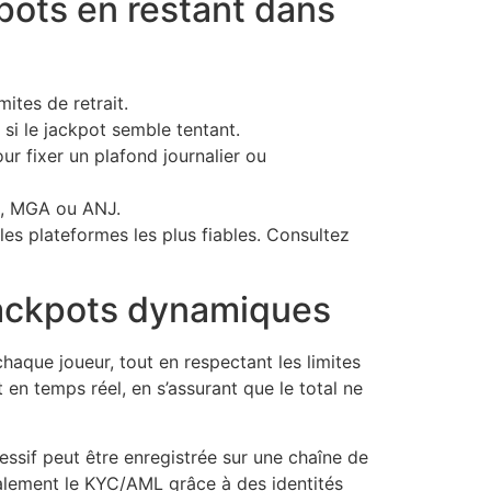
kpots en restant dans
mites de retrait.
si le jackpot semble tentant.
our fixer un plafond journalier ou
KGC, MGA ou ANJ.
les plateformes les plus fiables. Consultez
 jackpots dynamiques
haque joueur, tout en respectant les limites
en temps réel, en s’assurant que le total ne
essif peut être enregistrée sur une chaîne de
galement le KYC/AML grâce à des identités