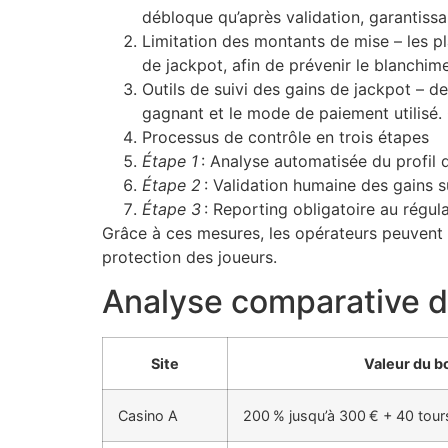
débloque qu’après validation, garantissa
Limitation des montants de mise – les p
de jackpot, afin de prévenir le blanchim
Outils de suivi des gains de jackpot – de
gagnant et le mode de paiement utilisé
Processus de contrôle en trois étapes
Étape 1
: Analyse automatisée du profil d
Étape 2
: Validation humaine des gains s
Étape 3
: Reporting obligatoire au régu
Grâce à ces mesures, les opérateurs peuvent 
protection des joueurs.
Analyse comparative de
Site
Valeur du b
Casino A
200 % jusqu’à 300 € + 40 tour