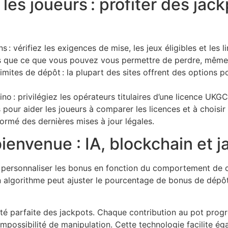
les joueurs : profiter des jac
 : vérifiez les exigences de mise, les jeux éligibles et les li
us que ce que vous pouvez vous permettre de perdre, même 
 limites de dépôt : la plupart des sites offrent des options p
asino : privilégiez les opérateurs titulaires d’une licence U
pour aider les joueurs à comparer les licences et à choisir 
formé des dernières mises à jour légales.
 bienvenue : IA, blockchain et
de personnaliser les bonus en fonction du comportement de c
 algorithme peut ajuster le pourcentage de bonus de dépôt 
lité parfaite des jackpots. Chaque contribution au pot progr
impossibilité de manipulation. Cette technologie facilite é