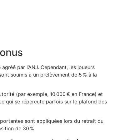
bonus
e agréé par l’ANJ. Cependant, les joueurs
s sont soumis à un prélèvement de 5 % à la
autorité (par exemple, 10 000 € en France) et
e qui se répercute parfois sur le plafond des
portantes sont appliquées lors du retrait du
osition de 30 %.