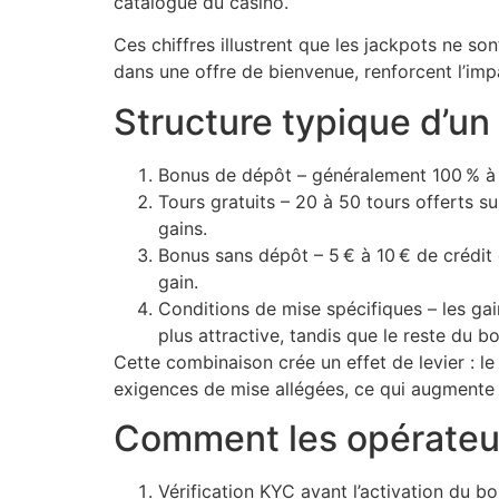
catalogue du casino.
Ces chiffres illustrent que les jackpots ne so
dans une offre de bienvenue, renforcent l’im
Structure typique d’u
Bonus de dépôt – généralement 100 % à 2
Tours gratuits – 20 à 50 tours offerts s
gains.
Bonus sans dépôt – 5 € à 10 € de crédit d
gain.
Conditions de mise spécifiques – les gain
plus attractive, tandis que le reste du 
Cette combinaison crée un effet de levier : le
exigences de mise allégées, ce qui augmente l
Comment les opérateurs
Vérification KYC avant l’activation du b