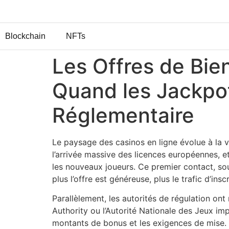
Blockchain
NFTs
Les Offres de Bie
Quand les Jackpot‑
Réglementaire
Le paysage des casinos en ligne évolue à la vi
l’arrivée massive des licences européennes, 
les nouveaux joueurs. Ce premier contact, sou
plus l’offre est généreuse, plus le trafic d’ins
Parallèlement, les autorités de régulation on
Authority ou l’Autorité Nationale des Jeux imp
montants de bonus et les exigences de mise. L