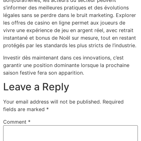
Bonjourathenes, les acteurs du secteur peuvent
s’informer des meilleures pratiques et des évolutions
légales sans se perdre dans le bruit marketing. Explorer
les offres de casino en ligne permet aux joueurs de
vivre une expérience de jeu en argent réel, avec retrait
instantané et bonus de Noël sur mesure, tout en restant
protégés par les standards les plus stricts de l’industrie.
Investir dès maintenant dans ces innovations, c’est
garantir une position dominante lorsque la prochaine
saison festive fera son apparition.
Leave a Reply
Your email address will not be published.
Required
fields are marked
*
Comment
*