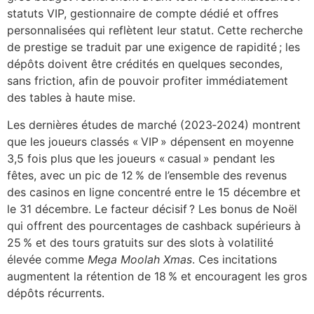
statuts VIP, gestionnaire de compte dédié et offres
personnalisées qui reflètent leur statut. Cette recherche
de prestige se traduit par une exigence de rapidité ; les
dépôts doivent être crédités en quelques secondes,
sans friction, afin de pouvoir profiter immédiatement
des tables à haute mise.
Les dernières études de marché (2023‑2024) montrent
que les joueurs classés « VIP » dépensent en moyenne
3,5 fois plus que les joueurs « casual » pendant les
fêtes, avec un pic de 12 % de l’ensemble des revenus
des casinos en ligne concentré entre le 15 décembre et
le 31 décembre. Le facteur décisif ? Les bonus de Noël
qui offrent des pourcentages de cashback supérieurs à
25 % et des tours gratuits sur des slots à volatilité
élevée comme
Mega Moolah Xmas
. Ces incitations
augmentent la rétention de 18 % et encouragent les gros
dépôts récurrents.