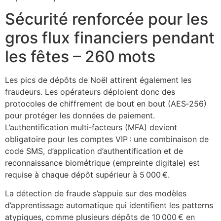
Sécurité renforcée pour les
gros flux financiers pendant
les fêtes – 260 mots
Les pics de dépôts de Noël attirent également les
fraudeurs. Les opérateurs déploient donc des
protocoles de chiffrement de bout en bout (AES‑256)
pour protéger les données de paiement.
L’authentification multi‑facteurs (MFA) devient
obligatoire pour les comptes VIP : une combinaison de
code SMS, d’application d’authentification et de
reconnaissance biométrique (empreinte digitale) est
requise à chaque dépôt supérieur à 5 000 €.
La détection de fraude s’appuie sur des modèles
d’apprentissage automatique qui identifient les patterns
atypiques, comme plusieurs dépôts de 10 000 € en