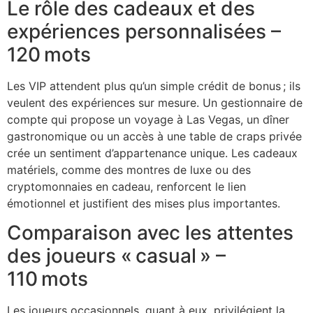
Le rôle des cadeaux et des
expériences personnalisées –
120 mots
Les VIP attendent plus qu’un simple crédit de bonus ; ils
veulent des expériences sur mesure. Un gestionnaire de
compte qui propose un voyage à Las Vegas, un dîner
gastronomique ou un accès à une table de craps privée
crée un sentiment d’appartenance unique. Les cadeaux
matériels, comme des montres de luxe ou des
cryptomonnaies en cadeau, renforcent le lien
émotionnel et justifient des mises plus importantes.
Comparaison avec les attentes
des joueurs « casual » –
110 mots
Les joueurs occasionnels, quant à eux, privilégient la