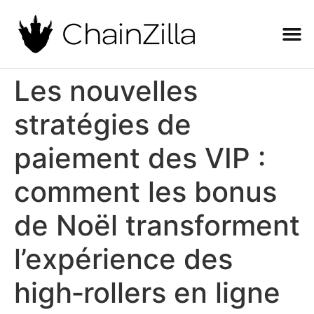
Les nouvelles
stratégies de
paiement des VIP :
comment les bonus
de Noël transforment
l’expérience des
high‑rollers en ligne