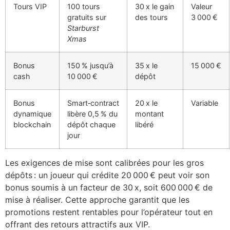
Tours VIP
100 tours
30 x le gain
Valeur
gratuits sur
des tours
3 000 €
Starburst
Xmas
Bonus
150 % jusqu’à
35 x le
15 000 €
cash
10 000 €
dépôt
Bonus
Smart‑contract
20 x le
Variable
dynamique
libère 0,5 % du
montant
blockchain
dépôt chaque
libéré
jour
Les exigences de mise sont calibrées pour les gros
dépôts : un joueur qui crédite 20 000 € peut voir son
bonus soumis à un facteur de 30 x, soit 600 000 € de
mise à réaliser. Cette approche garantit que les
promotions restent rentables pour l’opérateur tout en
offrant des retours attractifs aux VIP.