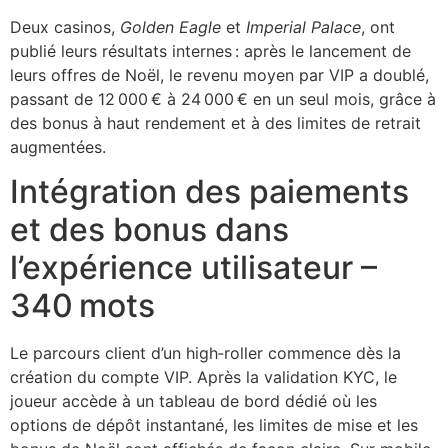
Deux casinos,
Golden Eagle
et
Imperial Palace
, ont
publié leurs résultats internes : après le lancement de
leurs offres de Noël, le revenu moyen par VIP a doublé,
passant de 12 000 € à 24 000 € en un seul mois, grâce à
des bonus à haut rendement et à des limites de retrait
augmentées.
Intégration des paiements
et des bonus dans
l’expérience utilisateur –
340 mots
Le parcours client d’un high‑roller commence dès la
création du compte VIP. Après la validation KYC, le
joueur accède à un tableau de bord dédié où les
options de dépôt instantané, les limites de mise et les