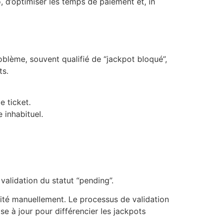
 d’optimiser les temps de paiement et, in
oblème, souvent qualifié de “jackpot bloqué”,
ts.
e ticket.
 inhabituel.
alidation du statut “pending”.
édité manuellement. Le processus de validation
ise à jour pour différencier les jackpots