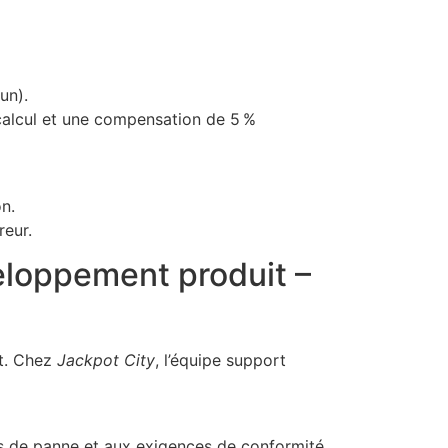
un).
 calcul et une compensation de 5 %
n.
reur.
veloppement produit –
ot. Chez
Jackpot City
, l’équipe support
os de panne et aux exigences de conformité.