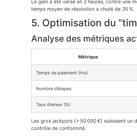
Le gain a été versé en 2 heures, contre une m
temps moyen de résolution a chuté de 35 %.
5. Optimisation du “ti
Analyse des métriques ac
Métrique
Temps de paiement (hrs)
Nombre d’étapes
Taux d’erreur (%)
Les gros jackpots (> 50 000 €) subissent un d
contrôle de conformité.