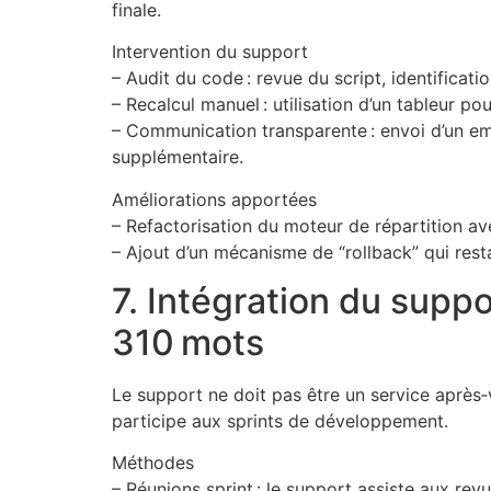
finale.
Intervention du support
– Audit du code : revue du script, identificati
– Recalcul manuel : utilisation d’un tableur po
– Communication transparente : envoi d’un ema
supplémentaire.
Améliorations apportées
– Refactorisation du moteur de répartition av
– Ajout d’un mécanisme de “rollback” qui rest
7. Intégration du supp
310 mots
Le support ne doit pas être un service après‑
participe aux sprints de développement.
Méthodes
– Réunions sprint : le support assiste aux re