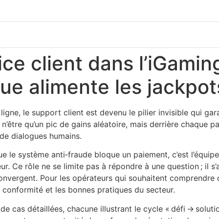
ice client dans l’iGamin
que alimente les jackpot
igne, le support client est devenu le pilier invisible qui gara
 n’être qu’un pic de gains aléatoire, mais derrière chaque 
 de dialogues humains.
ue le système anti‑fraude bloque un paiement, c’est l’équi
eur. Ce rôle ne se limite pas à répondre à une question ; il s
t convergent. Pour les opérateurs qui souhaitent comprendre
 conformité et les bonnes pratiques du secteur.
 de cas détaillées, chacune illustrant le cycle « défi → sol