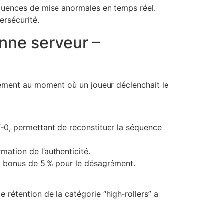
séquences de mise anormales en temps réel.
ersécurité.
nne serveur –
ement au moment où un joueur déclenchait le
T‑0, permettant de reconstituer la séquence
mation de l’authenticité.
un bonus de 5 % pour le désagrément.
e rétention de la catégorie “high‑rollers” a