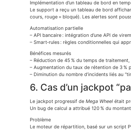
Implémentation d’un tableau de bord en temp
Le support a reçu un tableau de bord afficha
cours, rouge = bloqué). Les alertes sont pou
Automatisation partielle
– API bancaire : intégration d’une API de vire
– Smart‑rules : règles conditionnelles qui a
Bénéfices mesurés
– Réduction de 45 % du temps de traitement, p
– Augmentation du taux de rétention de 3 % p
– Diminution du nombre d’incidents liés au “ti
6. Cas d’un jackpot “p
Le jackpot progressif de
Mega Wheel
était p
Un bug de calcul a attribué 120 % du montant 
Problème
Le moteur de répartition, basé sur un script 