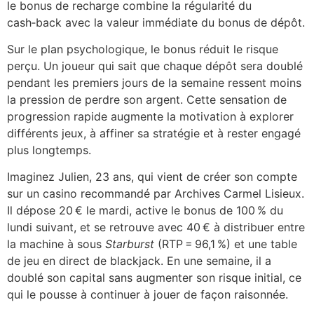
le bonus de recharge combine la régularité du
cash‑back avec la valeur immédiate du bonus de dépôt.
Sur le plan psychologique, le bonus réduit le risque
perçu. Un joueur qui sait que chaque dépôt sera doublé
pendant les premiers jours de la semaine ressent moins
la pression de perdre son argent. Cette sensation de
progression rapide augmente la motivation à explorer
différents jeux, à affiner sa stratégie et à rester engagé
plus longtemps.
Imaginez Julien, 23 ans, qui vient de créer son compte
sur un casino recommandé par Archives Carmel Lisieux.
Il dépose 20 € le mardi, active le bonus de 100 % du
lundi suivant, et se retrouve avec 40 € à distribuer entre
la machine à sous
Starburst
(RTP = 96,1 %) et une table
de jeu en direct de blackjack. En une semaine, il a
doublé son capital sans augmenter son risque initial, ce
qui le pousse à continuer à jouer de façon raisonnée.