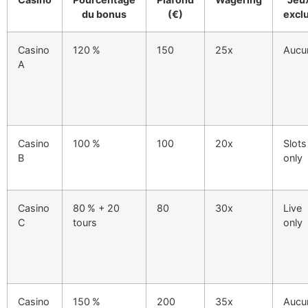
du bonus
(€)
excl
Casino
120 %
150
25x
Aucu
A
Casino
100 %
100
20x
Slots
B
only
Casino
80 % + 20
80
30x
Live
C
tours
only
Casino
150 %
200
35x
Aucu