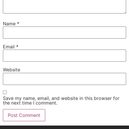
Name
*
Email
*
Website
Save my name, email, and website in this browser for
the next time I comment.