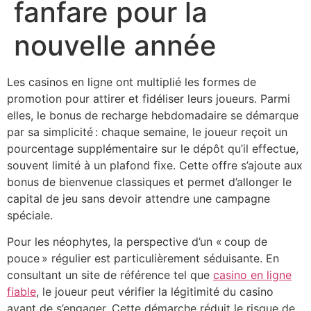
fanfare pour la
nouvelle année
Les casinos en ligne ont multiplié les formes de
promotion pour attirer et fidéliser leurs joueurs. Parmi
elles, le bonus de recharge hebdomadaire se démarque
par sa simplicité : chaque semaine, le joueur reçoit un
pourcentage supplémentaire sur le dépôt qu’il effectue,
souvent limité à un plafond fixe. Cette offre s’ajoute aux
bonus de bienvenue classiques et permet d’allonger le
capital de jeu sans devoir attendre une campagne
spéciale.
Pour les néophytes, la perspective d’un « coup de
pouce » régulier est particulièrement séduisante. En
consultant un site de référence tel que
casino en ligne
fiable
, le joueur peut vérifier la légitimité du casino
avant de s’engager. Cette démarche réduit le risque de