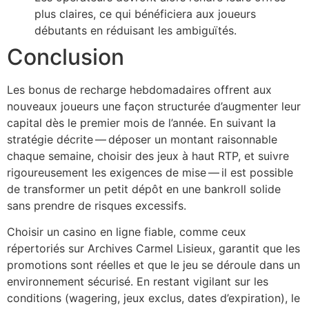
plus claires, ce qui bénéficiera aux joueurs
débutants en réduisant les ambiguïtés.
Conclusion
Les bonus de recharge hebdomadaires offrent aux
nouveaux joueurs une façon structurée d’augmenter leur
capital dès le premier mois de l’année. En suivant la
stratégie décrite — déposer un montant raisonnable
chaque semaine, choisir des jeux à haut RTP, et suivre
rigoureusement les exigences de mise — il est possible
de transformer un petit dépôt en une bankroll solide
sans prendre de risques excessifs.
Choisir un casino en ligne fiable, comme ceux
répertoriés sur Archives Carmel Lisieux, garantit que les
promotions sont réelles et que le jeu se déroule dans un
environnement sécurisé. En restant vigilant sur les
conditions (wagering, jeux exclus, dates d’expiration), le