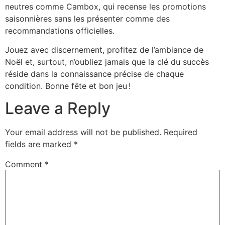
neutres comme Cambox, qui recense les promotions
saisonnières sans les présenter comme des
recommandations officielles.
Jouez avec discernement, profitez de l’ambiance de
Noël et, surtout, n’oubliez jamais que la clé du succès
réside dans la connaissance précise de chaque
condition. Bonne fête et bon jeu !
Leave a Reply
Your email address will not be published.
Required
fields are marked
*
Comment
*