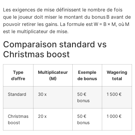
Les exigences de mise définissent le nombre de fois
que le joueur doit miser le montant du bonus B avant de
pouvoir retirer les gains. La formule est W = B × M, où M
est le multiplicateur de mise.
Comparaison standard vs
Christmas boost
Type
Multiplicateur
Exemple
Wagering
d’offre
(M)
de bonus
total
Standard
30 x
50 €
1 500 €
bonus
Christmas
20 x
50 €
1 000 €
boost
bonus