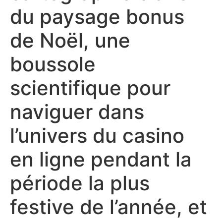
du paysage bonus
de Noël, une
boussole
scientifique pour
naviguer dans
l’univers du casino
en ligne pendant la
période la plus
festive de l’année, et